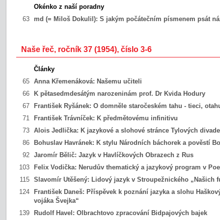
Okénko z naší poradny
63
md (= Miloš Dokulil):
S jakým počátečním písmenem psát náz
Naše řeč, ročník 37 (1954), číslo 3-6
Články
65
Anna Křemenáková:
Našemu učiteli
66
K pětasedmdesátým narozeninám prof. Dr Kvida Hodury
67
František Ryšánek:
O domněle staročeském tahu - tieci, otahu
71
František Trávníček:
K předmětovému infinitivu
73
Alois Jedlička:
K jazykové a slohové stránce Tylových divade
86
Bohuslav Havránek:
K stylu Národních báchorek a pověstí 
92
Jaromír Bělič:
Jazyk v Havlíčkových Obrazech z Rus
103
Felix Vodička:
Nerudův thematický a jazykový program v Po
115
Slavomír Utěšený:
Lidový jazyk v Stroupežnického „Našich f
124
František Daneš:
Příspěvek k poznání jazyka a slohu Haško
vojáka Švejka“
139
Rudolf Havel:
Olbrachtovo zpracování Bidpajových bajek