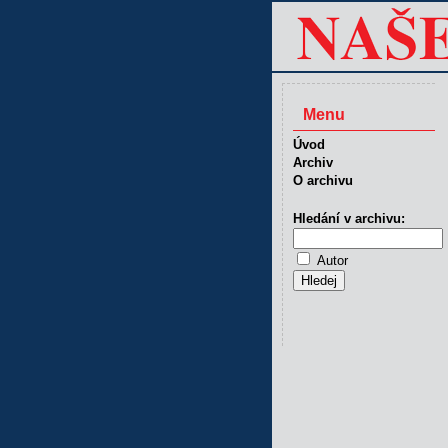
Menu
Úvod
Archiv
O archivu
Hledání v archivu:
Autor