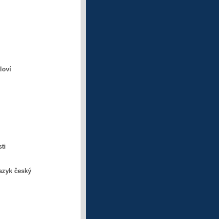
loví
ti
jazyk český