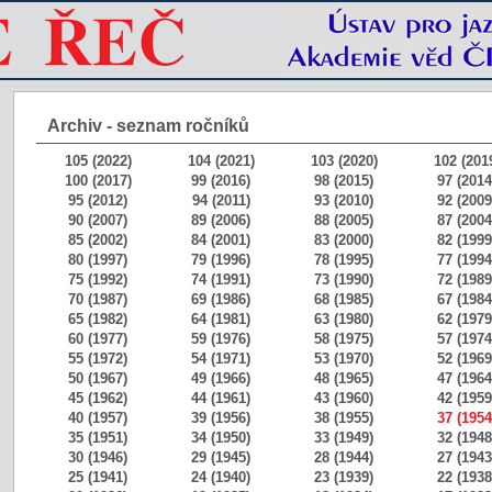
Archiv - seznam ročníků
105 (2022)
104 (2021)
103 (2020)
102 (201
100 (2017)
99 (2016)
98 (2015)
97 (2014
95 (2012)
94 (2011)
93 (2010)
92 (2009
90 (2007)
89 (2006)
88 (2005)
87 (2004
85 (2002)
84 (2001)
83 (2000)
82 (1999
80 (1997)
79 (1996)
78 (1995)
77 (1994
75 (1992)
74 (1991)
73 (1990)
72 (1989
70 (1987)
69 (1986)
68 (1985)
67 (1984
65 (1982)
64 (1981)
63 (1980)
62 (1979
60 (1977)
59 (1976)
58 (1975)
57 (1974
55 (1972)
54 (1971)
53 (1970)
52 (1969
50 (1967)
49 (1966)
48 (1965)
47 (1964
45 (1962)
44 (1961)
43 (1960)
42 (1959
40 (1957)
39 (1956)
38 (1955)
37 (1954
35 (1951)
34 (1950)
33 (1949)
32 (1948
30 (1946)
29 (1945)
28 (1944)
27 (1943
25 (1941)
24 (1940)
23 (1939)
22 (1938