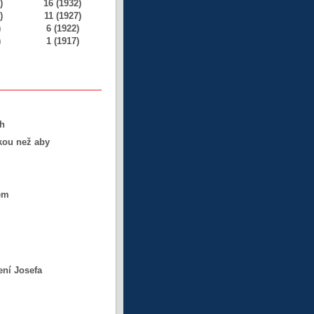
)
16 (1932)
)
11 (1927)
)
6 (1922)
)
1 (1917)
ch
jkou než aby
kem
ení Josefa