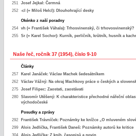
251
Josef Jejkal:
Čermná
252
-cl (= Miloš Helcl):
Dlouhohrající desky
Okénko z naší poradny
254
vh (= František Váhala):
Trhosvinenský, či trhovosvinenský?
255
Sr (= Karel Sochor):
Kurník, perličník, krůtník, husník a kach
Naše řeč, ročník 37 (1954), číslo 9-10
Články
257
Karel Janáček:
Václav Machek šedesátníkem
262
Václav Vážný:
Na okraj Machkovy práce o českých a slovens
275
Josef Filipec:
Zaostati, zaostávati
280
Slavomír Utěšený:
K charakteristice přechodné nářeční obla
východočeské
Posudky a zprávy
292
František Trávníček:
Poznámky ke knížce „O mluveném slov
299
Alois Jedlička, František Daneš:
Poznámky autorů ke kritice
304
Alois Jedlička:
Z knih, časopisů a novin