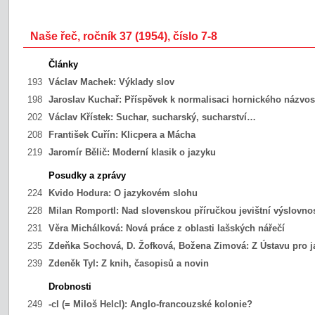
Naše řeč, ročník 37 (1954), číslo 7-8
Články
193
Václav Machek:
Výklady slov
198
Jaroslav Kuchař:
Příspěvek k normalisaci hornického názvos
202
Václav Křístek:
Suchar, sucharský, sucharství…
208
František Cuřín:
Klicpera a Mácha
219
Jaromír Bělič:
Moderní klasik o jazyku
Posudky a zprávy
224
Kvido Hodura:
O jazykovém slohu
228
Milan Romportl:
Nad slovenskou příručkou jevištní výslovnos
231
Věra Michálková:
Nová práce z oblasti lašských nářečí
235
Zdeňka Sochová, D. Žofková, Božena Zimová:
Z Ústavu pro 
239
Zdeněk Tyl:
Z knih, časopisů a novin
Drobnosti
249
-cl (= Miloš Helcl):
Anglo-francouzské kolonie?