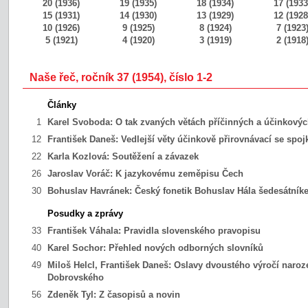
20 (1936)
19 (1935)
18 (1934)
17 (1933
15 (1931)
14 (1930)
13 (1929)
12 (1928
10 (1926)
9 (1925)
8 (1924)
7 (1923
5 (1921)
4 (1920)
3 (1919)
2 (1918
Naše řeč, ročník 37 (1954), číslo 1-2
Články
1
Karel Svoboda:
O tak zvaných větách příčinných a účinkový
12
František Daneš:
Vedlejší věty účinkově přirovnávací se spo
22
Karla Kozlová:
Soutěžení a závazek
26
Jaroslav Voráč:
K jazykovému zeměpisu Čech
30
Bohuslav Havránek:
Český fonetik Bohuslav Hála šedesátní
Posudky a zprávy
33
František Váhala:
Pravidla slovenského pravopisu
40
Karel Sochor:
Přehled nových odborných slovníků
49
Miloš Helcl, František Daneš:
Oslavy dvoustého výročí naroz
Dobrovského
56
Zdeněk Tyl:
Z časopisů a novin