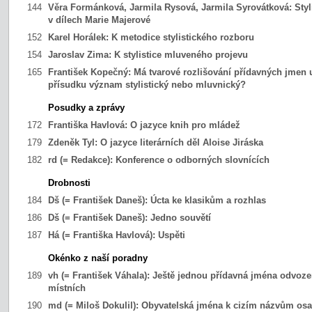
144
Věra Formánková, Jarmila Rysová, Jarmila Syrovátková:
Styl
v dílech Marie Majerové
152
Karel Horálek:
K metodice stylistického rozboru
154
Jaroslav Zima:
K stylistice mluveného projevu
165
František Kopečný:
Má tvarové rozlišování přídavných jmen u
přísudku význam stylistický nebo mluvnický?
Posudky a zprávy
172
Františka Havlová:
O jazyce knih pro mládež
179
Zdeněk Tyl:
O jazyce literárních děl Aloise Jiráska
182
rd (= Redakce):
Konference o odborných slovnících
Drobnosti
184
Dš (= František Daneš):
Úcta ke klasikům a rozhlas
186
Dš (= František Daneš):
Jedno souvětí
187
Há (= Františka Havlová):
Uspěti
Okénko z naší poradny
189
vh (= František Váhala):
Ještě jednou přídavná jména odvoze
místních
190
md (= Miloš Dokulil):
Obyvatelská jména k cizím názvům os