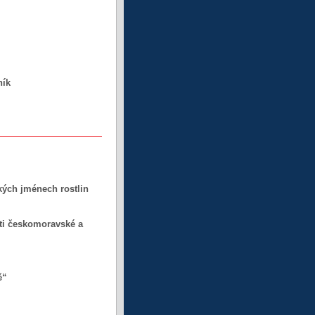
ník
kých jménech rostlin
sti českomoravské a
ě“