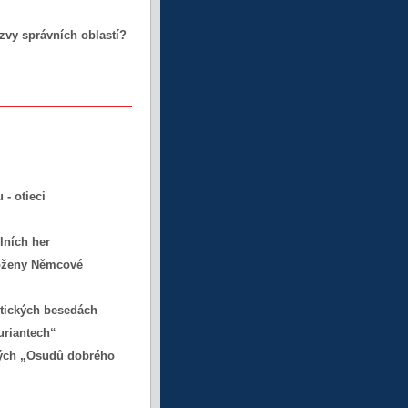
vy správních oblastí?
 - otieci
lních her
Boženy Němcové
etických besedách
uriantech“
vých „Osudů dobrého