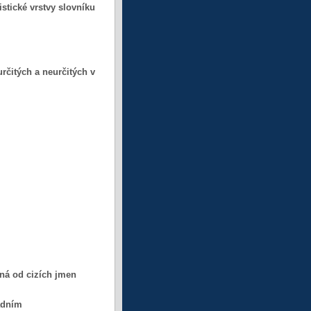
istické vrstvy slovníku
rčitých a neurčitých v
ná od cizích jmen
adním