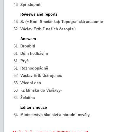
46
Zpřístupniti
Reviews and reports
46
S. (= Emil Smetánka):
Topografická anatomie
52
Václav Ertl:
Z našich časopisů
Answers
61
Broubiti
61
Dům hedbávím
61
Pryč
61
Rozhodopádně
62
Václav Ertl:
Ústrojenec
63
Všední den
63
»Z Minsku do Varšavy«
64
Želatina
Editor's notice
64
Ministerstvo školství a národní osvěty,