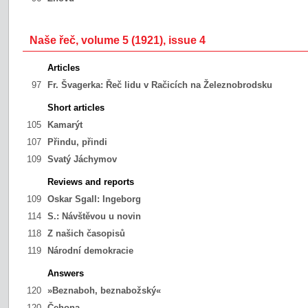
Naše řeč, volume 5 (1921), issue 4
Articles
97
Fr. Švagerka:
Řeč lidu v Račicích na Železnobrodsku
Short articles
105
Kamarýt
107
Přindu, přindi
109
Svatý Jáchymov
Reviews and reports
109
Oskar Sgall:
Ingeborg
114
S.:
Návštěvou u novin
118
Z našich časopisů
119
Národní demokracie
Answers
120
»Beznaboh, beznabožský«
120
Čehona