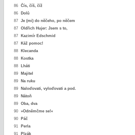
86
Čís, číš, číž
86
Dolů
87
Je (mi) do něčeho, po něčem
87
Oldřich Hujer:
Jsem s to,
87
Kazimír Edschmid
87
Káž pomoc!
88
Klecanda
88
Kostka
88
Lháti
89
Majitel
89
Na ruku
89
Naloďovati, vyloďovati a pod.
89
Nátoň
89
Oba, dva
90
»Odněmčme se!«
90
Páč
91
Perla
91
Plzák