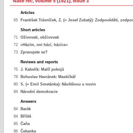
Naše řeč, volume 5 (1921), issue 3
Articles
65
František Trávníček, Z. (= Josef Zubatý):
Zodpověděti, zodpov
Short articles
71
Oživovati, obživovati
72
»Házím, oni hází, házíce«
73
Zpravujete se?
Reviews and reports
75
J. Kabelík:
Malíř pokojů
78
Bohuslav Havránek:
Mastičkář
80
S. (= Emil Smetánka):
Návštěvou u novin
84
Národní demokracie
Answers
84
Barák
84
Bříště
85
Čaňa
86
Čekanka