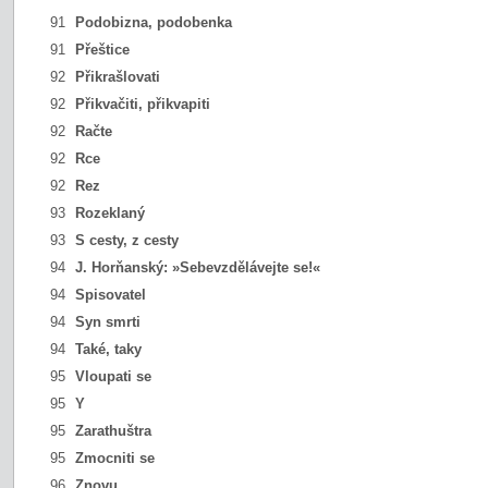
91
Podobizna, podobenka
91
Přeštice
92
Přikrašlovati
92
Přikvačiti, přikvapiti
92
Račte
92
Rce
92
Rez
93
Rozeklaný
93
S cesty, z cesty
94
J. Horňanský:
»Sebevzdělávejte se!«
94
Spisovatel
94
Syn smrti
94
Také, taky
95
Vloupati se
95
Y
95
Zarathuštra
95
Zmocniti se
96
Znovu