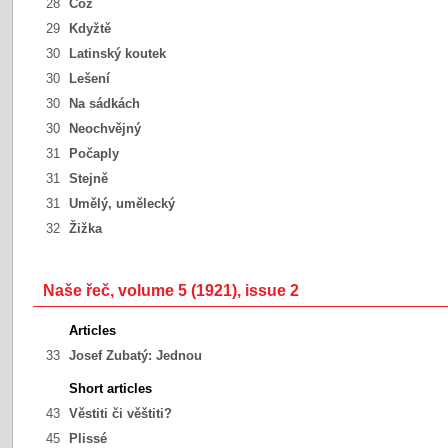
28
Což
29
Kdyžtě
30
Latinský koutek
30
Lešení
30
Na sádkách
30
Neochvějný
31
Počaply
31
Stejně
31
Umělý, umělecký
32
Žižka
Naše řeč, volume 5 (1921), issue 2
Articles
33
Josef Zubatý:
Jednou
Short articles
43
Věstiti či věštiti?
45
Plissé