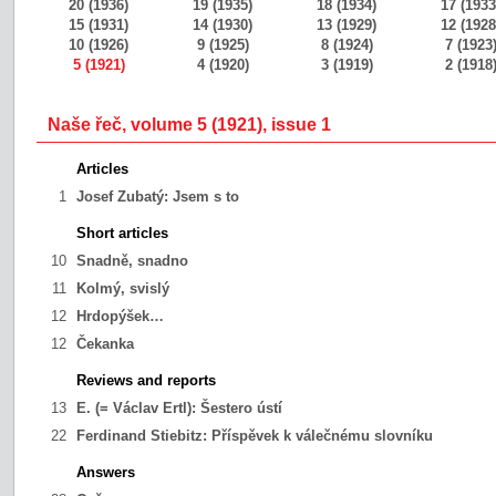
20 (1936)
19 (1935)
18 (1934)
17 (1933
15 (1931)
14 (1930)
13 (1929)
12 (1928
10 (1926)
9 (1925)
8 (1924)
7 (1923
5 (1921)
4 (1920)
3 (1919)
2 (1918
Naše řeč, volume 5 (1921), issue 1
Articles
1
Josef Zubatý:
Jsem s to
Short articles
10
Snadně, snadno
11
Kolmý, svislý
12
Hrdopýšek…
12
Čekanka
Reviews and reports
13
E. (= Václav Ertl):
Šestero ústí
22
Ferdinand Stiebitz:
Příspěvek k válečnému slovníku
Answers