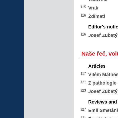
115
Vrak
116
Ždímati
Editor's noti
116
Josef Zubatý
Naše řeč, vol
Articles
117
Vilém Mathes
121
Z pathologie
123
Josef Zubatý
Reviews and 
127
Emil Smetán
131