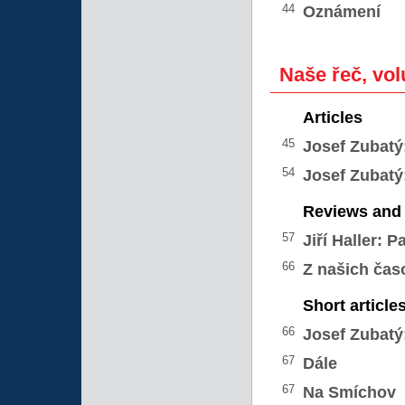
44
Oznámení
Naše řeč, vol
Articles
45
Josef Zubatý
54
Josef Zubatý
Reviews and 
57
Jiří Haller:
P
66
Z našich čas
Short article
66
Josef Zubatý
67
Dále
67
Na Smíchov