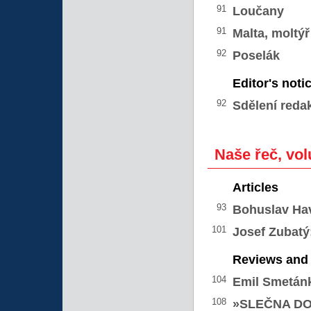
91
Loučany
91
Malta, moltýř
92
Poselák
Editor's noti
92
Sdělení reda
Naše řeč, vol
Articles
93
Bohuslav Ha
101
Josef Zubatý
Reviews and 
104
Emil Smetán
108
»SLEČNA D