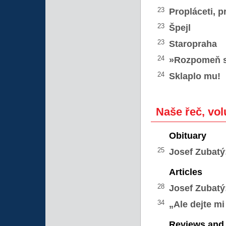
23
Propláceti, pr
23
Špejl
23
Staropraha
24
»Rozpomeň s
24
Sklaplo mu!
Naše řeč, vol
Obituary
25
Josef Zubatý
Articles
28
Josef Zubatý
34
„Ale dejte mi
Reviews and 