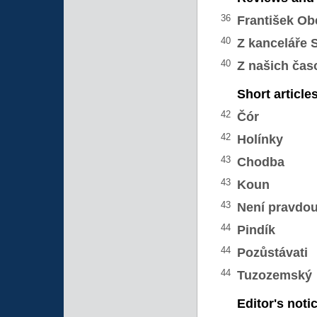
36
František Ob
40
Z kanceláře 
40
Z našich čas
Short article
42
Čór
42
Holínky
43
Chodba
43
Koun
43
Není pravdo
44
Pindík
44
Pozůstávati
44
Tuzozemský
Editor's noti