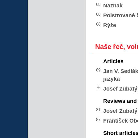
68
Naznak
68
Polstrované 
68
Rýže
Naše řeč, vol
Articles
69
Jan V. Sedlák
jazyka
76
Josef Zubatý
Reviews and 
81
Josef Zubatý
87
František Ob
Short article