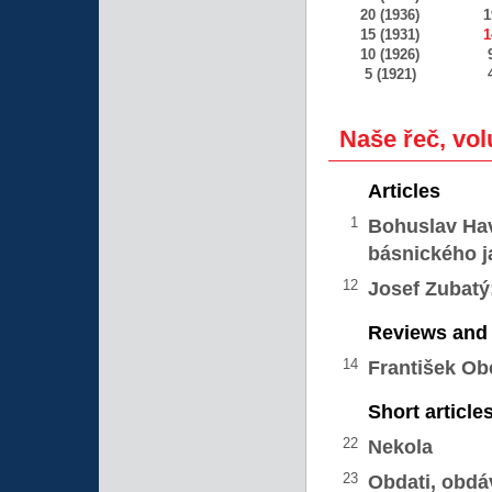
20 (1936)
1
15 (1931)
1
10 (1926)
5 (1921)
Naše řeč, vol
Articles
1
Bohuslav Ha
básnického j
12
Josef Zubatý
Reviews and 
14
František Ob
Short article
22
Nekola
23
Obdati, obdá