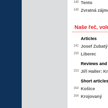
140
Tento
140
Zvratná záj
Naše řeč, vol
Articles
141
Josef Zubatý
150
Liberec
Reviews and 
153
Jiří Haller:
Kr
Short article
164
Košice
164
Krojovaný