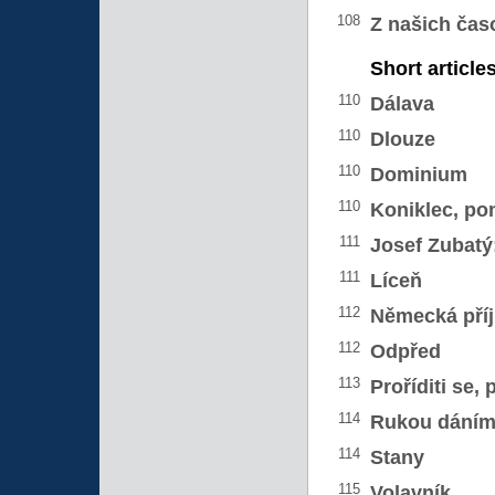
108
Z našich čas
Short article
110
Dálava
110
Dlouze
110
Dominium
110
Koniklec, po
111
Josef Zubatý
111
Líceň
112
Německá příj
112
Odpřed
113
Proříditi se, p
114
Rukou dání
114
Stany
115
Volavník