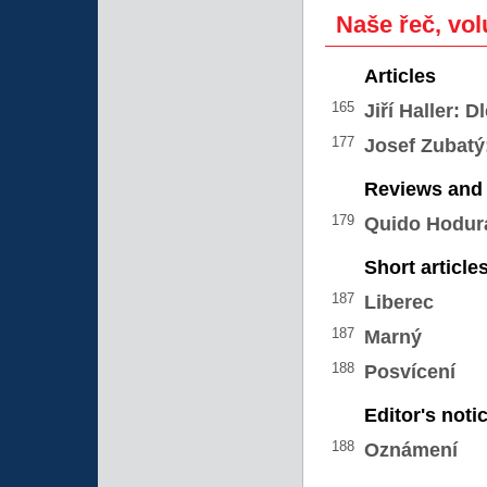
Naše řeč, vol
Articles
165
Jiří Haller:
Dl
177
Josef Zubatý
Reviews and 
179
Quido Hodur
Short article
187
Liberec
187
Marný
188
Posvícení
Editor's noti
188
Oznámení