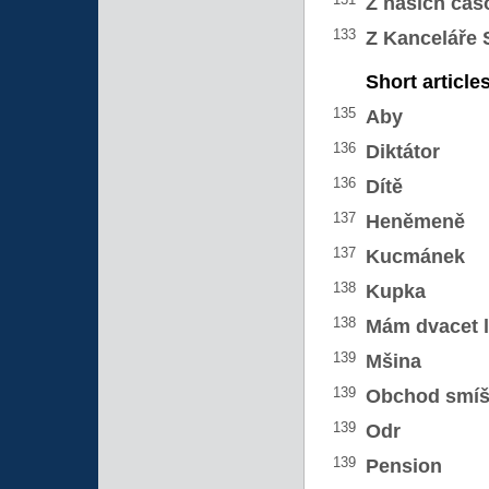
Z našich čas
133
Z Kanceláře 
Short article
135
Aby
136
Diktátor
136
Dítě
137
Heněmeně
137
Kucmánek
138
Kupka
138
Mám dvacet l
139
Mšina
139
Obchod smí
139
Odr
139
Pension