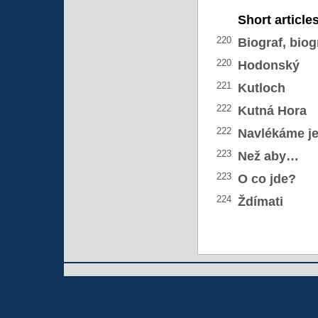
Short article
220
Biograf, biog
220
Hodonský
221
Kutloch
222
Kutná Hora
222
Navlékáme j
223
Než aby…
223
O co jde?
224
Ždímati