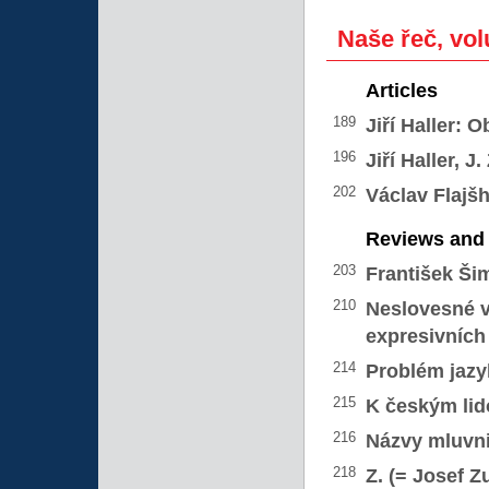
Naše řeč, vol
Articles
189
Jiří Haller:
Ob
196
Jiří Haller, J
202
Václav Flajš
Reviews and 
203
František Ši
210
Neslovesné vě
expresivních
214
Problém jazy
215
K českým lid
216
Názvy mluvn
218
Z. (= Josef Z