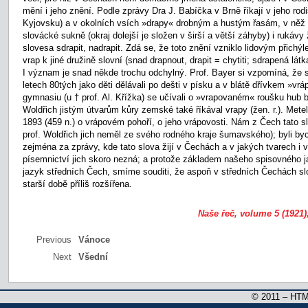
mění i jeho znění. Podle zprávy Dra J. Babíčka v Brně říkají v jeho rod
Kyjovsku) a v okolních vsích »drapy« drobným a hustým řasám, v něž s
slovácké sukně (okraj dolejší je složen v širší a větší záhyby) i rukáv
slovesa sdrapit, nadrapit. Zdá se, že toto znění vzniklo lidovým přichý
vrap k jiné družině slovní (snad drapnout, drapit = chytiti; sdrapená lát
I význam je snad někde trochu odchylný. Prof. Bayer si vzpomíná, že s
letech 80tých jako děti dělávali po dešti v písku a v blátě dřívkem »vrá
gymnasiu (u † prof. Al. Křížka) se učívali o »vrapovaném« roušku hub be
Woldřich jistým útvarům kůry zemské také říkával vrapy (žen. r.). Mete
1893 (459 n.) o vrápovém pohoří, o jeho vrápovosti. Nám z Čech tato 
prof. Woldřich jich neměl ze svého rodného kraje šumavského); byli b
zejména za zprávy, kde tato slova žijí v Čechách a v jakých tvarech i
písemnictví jich skoro nezná; a protože základem našeho spisovného 
jazyk středních Čech, smíme souditi, že aspoň v středních Čechách sl
starší době příliš rozšířena.
Naše řeč, volume 5 (1921)
Previous
Vánoce
Next
Všední
© 2011 – HTM