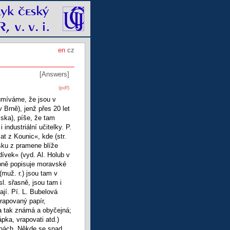
en
cz
[Answers]
(pdf)
zumíváme, že jsou v
Brně), jenž přes 20 let
šska), píše, že tam
industriální učitelky. P.
t z Kounic«, kde (str.
sku z pramene blíže
ívek« (vyd. Al. Holub v
obně popisuje moravské
(muž. r.) jsou tam v
sl. sřasně, jsou tam i
ají. Pí. L. Bubelová
rapovaný papír,
va tak známá a obyčejná;
pka, vrapovati atd.)
chách. Někde se snad