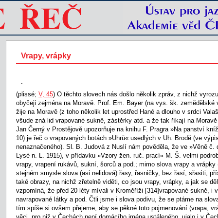
Vrapy, vrápky
-
(plissé;
V, 45
) O těchto slovech nás došlo několik zpráv, z nichž vyro
obyčeji zejména na Moravě. Prof. Em. Bayer (na vys. šk. zemědělské v 
žije na Moravě (z toho několik let uprostřed Hané a dlouho v srdci Vala
všude zná lid vrapované sukně, zástěrky atd. a že tak říkají na Moravě i 
Jan Černý v Prostějově upozorňuje na knihu F. Pragra »Na panství kníža
10) je řeč o vrapovaných botách »Uhrů« usedlých v Uh. Brodě (ve výpi
nenaznačeného). Sl. B. Judová z Nuslí nám pověděla, že ve »Věně č. d
Lysé n. L. 1915), v přídavku »Vzory žen. ruč. prací« M. Š. velmi podr
vrapy, vrapení rukávů, sukní, šorců a pod.; mimo slova vrapy a vrápky 
stejném smysle slova (asi nelidová) řasy, řasničky, bez řasí, sřasiti, pří
také obrazy, na nichž zřetelně viděti, co jsou vrapy, vrápky, a jak se děl
vzpomíná, že před 20 léty mívali v Kroměříži
[314]vrapované sukně, i v
navrapované látky a pod. Čtli jsme i slova podivu, že se ptáme na slo
tím spíše si ovšem přejeme, aby se pěkné toto pojmenování (vrapa, vrá
věci, pro niž v Čechách není domácího jména ustáleného, ujalo i v Če