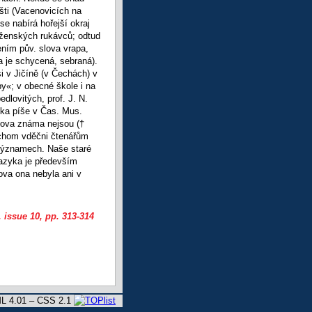
išti (Vacenovicích na
e nabírá hořejší okraj
y ženských rukávců; odtud
lením pův. slova vrapa,
ka je schycená, sebraná).
i v Jičíně (v Čechách) v
py«; v obecné škole i na
dlovitých, prof. J. N.
lka píše v Čas. Mus.
slova známa nejsou (†
ychom vděčni čtenářům
 významech. Naše staré
jazyka je především
ova ona nebyla ani v
, issue 10
, pp. 313-314
L 4.01 – CSS 2.1