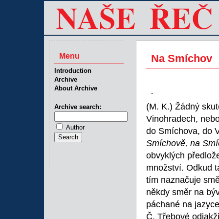
Menu
Na Smíchov
Introduction
Archive
About Archive
-
(M. K.) Žádný sku
Archive search:
Vinohradech, nebo 
Author
do Smíchova, do V
Smíchově, na Sm
obvyklých předlo
množství. Odkud t
tím naznačuje směr
někdy směr na býva
páchané na jazyce,
Č. Třebové odjakž