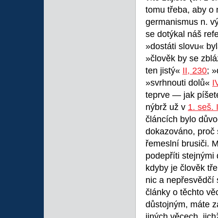
tomu třeba, aby o 
germanismus n. vý
se dotýkal náš refe
»dostáti slovu« b
»člověk by se zblá
ten jistý«
II, 230
; 
»svrhnouti dolů«
I
teprve — jak píšet
nýbrž už v
1. seš. I
článcích bylo důvo
dokazováno, proč s
řemeslní brusiči. 
podepříti stejným
kdyby je člověk tř
nic a nepřesvědčí 
články o těchto vě
důstojným, máte za
jiných věcech, jich