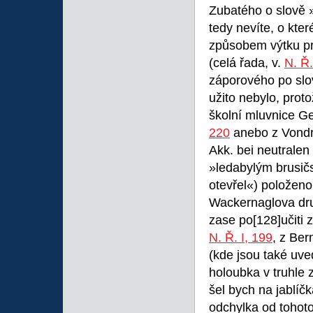
Zubatého o slově 
tedy nevíte, o kte
způsobem výtku pr
(celá řada, v.
N. Ř.
záporového po sl
užito nebylo, prot
školní mluvnice Geb
220
anebo z Vondrá
Akk. bei neutralen
»ledabylým brusičs
otevřel«) položeno 
Wackernaglova dru
zase po
[128]učiti 
N. Ř. I, 199
, z Ber
(kde jsou také uv
holoubka v truhle
šel bych na jablíč
odchylka od tohoto