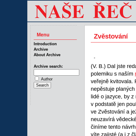
Menu
Zvěstování
Introduction
Archive
About Archive
-
(V. B.) Dal jste r
Archive search:
polemiku s naším
Author
veřejně kvitovala.
nepěstuje planýc
lidé o jazyce, by 
v podstatě jen pou
ve Zvěstování a je
neuzavírá vědeck
činíme tento návrh
víte zajisté (a i z 