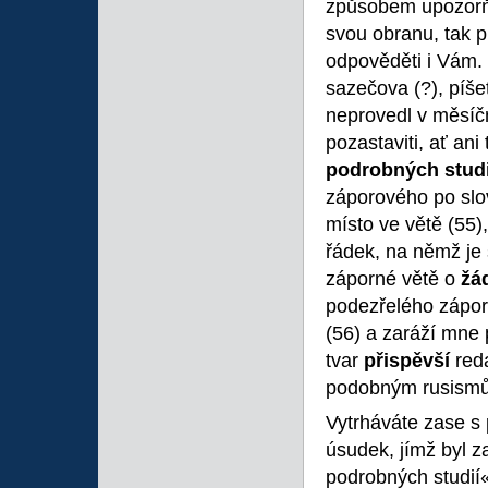
způsobem upozorňu
svou obranu, tak pr
odpověděti i Vám. 
sazečova (?), píšet
neprovedl v měsíčn
pozastaviti, ať an
podrobných studi
záporového po sl
místo ve větě (55)
řádek, na němž je 
záporné větě o
žá
podezřelého zápor
(56) a zaráží mne 
tvar
přispěvší
reda
podobným rusismům
Vytrháváte zase s 
úsudek, jímž byl 
podrobných studií«