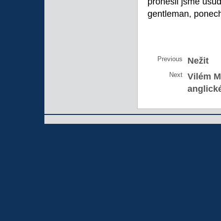
pronesli jsme úsud
gentleman, ponec
Previous
Nežit
Next
Vilém M
anglick