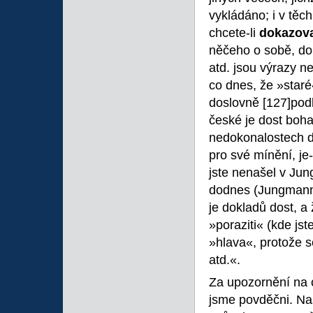
vykládáno; i v těc
chcete-li
dokazova
něčeho o sobě, dol
atd. jsou výrazy n
co dnes, že »staré
doslovně
[127]pod
české je dost boha
nedokonalostech d
pro své mínění, je
jste nenašel v Ju
dodnes (Jungmann 
je dokladů dost, a
»poraziti« (kde js
»hlava«, protože se
atd.«.
Za upozornění na c
jsme povděčni. Naš