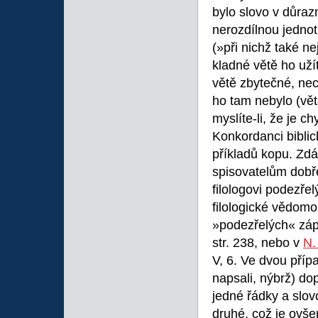
bylo slovo v důraz
nerozdílnou jednot
(»při nichž také n
kladné větě ho užít
větě zbytečné, necí
ho tam nebylo (vět
myslíte-li, že je 
Konkordanci bibli
příkladů kopu. Zdá
spisovatelům dob
filologovi podezřel
filologické vědomos
»podezřelých« zápo
str. 238, nebo v
N.
V, 6. Ve dvou příp
napsali, nýbrž) dop
jedné řádky a slov
druhé, což je ovš