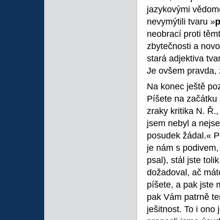
jazykovými vědomos
nevymýtili tvaru »
p
neobrací proti těm
zbytečnosti a novo
stará adjektiva tv
Je ovšem pravda, že
Na konec ještě po
Píšete na začátku
zraky kritika N. Ř.
jsem nebyl a nejse
posudek žádal.« P
je nám s podivem, 
psal), stál jste to
dožadoval, ač máte
píšete, a pak jste
pak Vám patrně te
ješitnost. To i ono