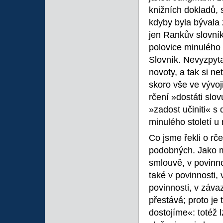
knižních dokladů, 
kdyby byla bývala z
jen Rankův slovník
polovice minulého 
Slovník. Nevyzpytat
novoty, a tak si ne
skoro vše ve vývoj
rčení »dostáti slo
»zadost učiniti« s
minulého století u 
Co jsme řekli o rče
podobných. Jako mů
smlouvě, v povinno
také v povinnosti,
povinnosti, v závaz
přestává; proto je
dostojíme«: totéž l