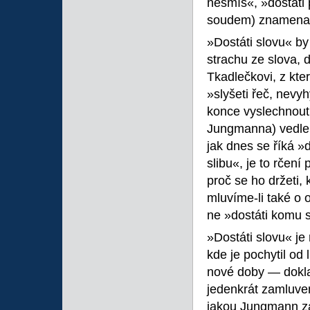
nesmíš«, »dostáti
soudem) znamenalo
»Dostáti slovu« by
strachu ze slova, d
Tkadlečkovi, z kte
»slyšeti řeč, nevyhý
konce vyslechnou
Jungmanna) vedle »
jak dnes se říká »do
slibu«, je to rčen
proč se ho držeti, 
mluvíme-li také o o
ne »dostáti komu 
»Dostáti slovu« je 
kde je pochytil o
nové doby — dokla
jedenkrát zamluveni
jakou Jungmann za