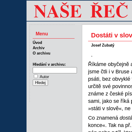
Menu
Dostáti v slo
Úvod
Josef Zubatý
Archiv
O archivu
-
Říkáme obyčejně a 
Hledání v archivu:
jsme čtli i v Bruse
Autor
psáti, bez obvyklé
určitě své povinno
známe z české písn
sami, jako se říká
»státi v slově«, ne
Co znamená
dostá
konce«. Tak na př.