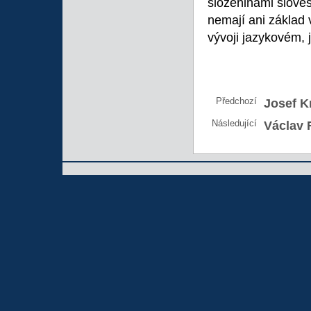
složeninami slove
nemají ani základ
vývoji jazykovém, 
Předchozí
Josef Kr
Následující
Václav 