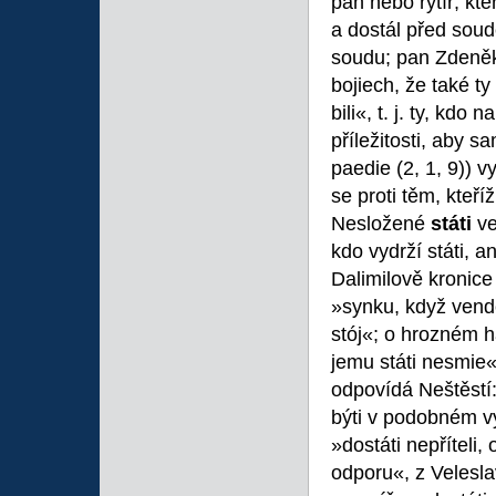
pán nebo rytíř, kt
a dostál před soud
soudu; pan Zdeněk 
bojiech, že také ty
bili«, t. j. ty, kdo
příležitosti, aby s
paedie (2, 1, 9)) 
se proti těm, kteříž
Nesložené
státi
ve
kdo vydrží státi, a
Dalimilově kronice
»synku, když vende
stój«; o hrozném h
jemu státi nesmie
odpovídá Neštěstí:
býti v podobném v
»dostáti nepříteli, 
odporu«, z Velesl