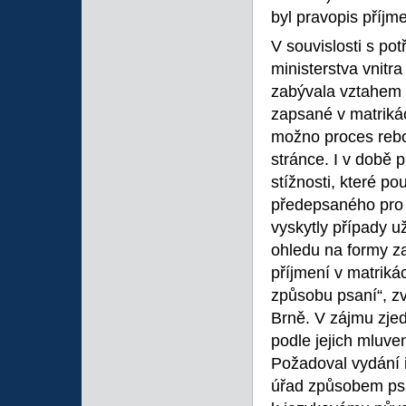
byl pravopis příjm
V souvislosti s po
ministerstva vnitr
zabývala vztahem 
zapsané v matrikác
možno proces reboh
stránce. I v době 
stížnosti, které p
předepsaného pro
vyskytly případy 
ohledu na formy z
příjmení v matriká
způsobu psaní“, zv
Brně. V zájmu zjed
podle jejich mluve
Požadoval vydání i
úřad způsobem psan