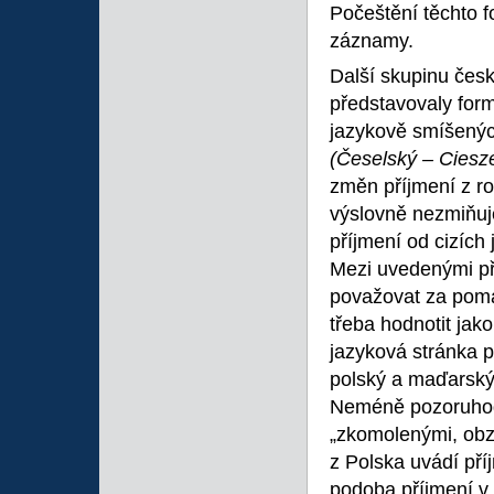
Počeštění těchto f
záznamy.
Další skupinu čes
představovaly form
jazykově smíšenýc
(Česelský – Ciesze
změn příjmení z r
výslovně nezmiňuj
příjmení od cizíc
Mezi uvedenými pří
považovat za poma
třeba hodnotit jak
jazyková stránka p
polský a maďarský 
Neméně pozoruhod
„zkomolenými, obzv
z Polska uvádí př
podoba příjmení v