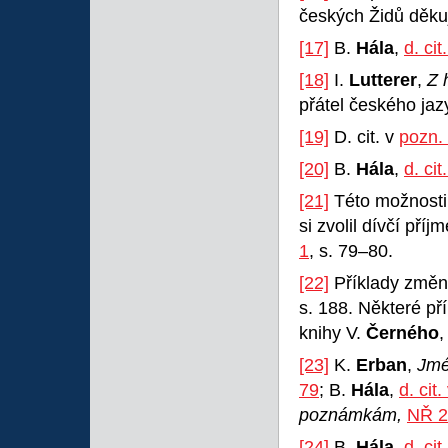
českých Židů děkuji
[17]
B.
Hála
,
d. cit
[18]
I.
Lutterer
,
Z 
přátel českého jaz
[19]
D. cit. v
pozn.
[20]
B.
Hála
,
d. cit
[21]
Této možnosti 
si zvolil dívčí pří
1
, s. 79–80.
[22]
Příklady změn
s. 188. Některé př
knihy V.
Černého
[23]
K.
Erban
,
Jmé
79
; B.
Hála
,
d. cit
poznámkám,
NŘ 2
[24]
B.
Hála
,
d. cit