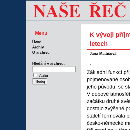
Menu
K vývoji pří
Úvod
letech
Archiv
O archivu
Jana Matúšová
Hledání v archivu:
-
Základní funkcí pří
Autor
pojmenované osoby
jeho původu, se st
V dobové atmosféř
začátku druhé svět
dostalo zvýšené po
staletí formovala
česko-německé mat