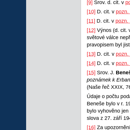
[9]
Srov. d. cit. v
p
[10]
D. cit. v
pozn.
[11]
D. cit. v
pozn.
[12]
Výnos (d. cit.
světové válce nep
pravopisem byl jis
[13]
D. cit. v
pozn.
[14]
D. cit. v
pozn.
[15]
Srov. J.
Bene
poznámek k Erbano
(Naše řeč XXIX, 7
Údaje o počtu poda
Beneše bylo v r. 1
bylo vyhověno jen
slova z 27. září 1
[16]
Za upozornění