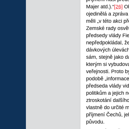
Majer atd.).“
[26]
Ob
ojedinělá a zpráva 
měli „v této akci p
Zemské rady osvět
předsedy vlády Fie
nepředpokládal, že
dávkových úlevách
sám, stejně jako da
kterým si vybudova
veřejnosti. Proto
podobě „informace
předseda vlády vid
politikům a jejich
ztroskotání dalšíh
vlastně do určité 
příjmení Čechů, j
původu.