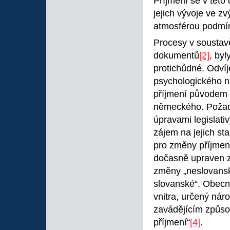
Příjmení se v tét
jejich vývoje ve z
atmosférou podmín
Procesy v soustavě
dokumentů
[2]
, by
protichůdné. Odvíje
psychologického ná
příjmení původem 
německého. Požad
úpravami legislativ
zájem na jejich st
pro změny příjmení
dočasně upraven z
změny „neslovansk
slovanské“. Obecn
vnitra, určený ná
zavádějícím způs
příjmení“
[4]
.