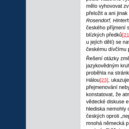
mělo vyhovovat zvl
přeložit a ani jina
Rosendorf, Hinterh
českého příjmení s
blízkých předků
[21
u jejích dětí) se 
českému dívčímu p
Řešení otázky změ
jazykovědným kruh
proběhla na strán
Hálou
[23]
, ukazuj
přejmenování neb
konstatovat, že a
vědecké diskuse e
hlediska nemohly o
českých oproti „n
mnohá německá pří