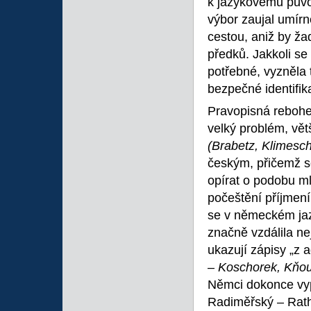
k jazykovému pův
výbor zaujal umírn
cestou, aniž by ža
předků. Jakkoli se 
potřebné, vyzněla 
bezpečné identifik
Pravopisná reboh
velký problém, vě
(Brabetz, Klimesc
českým, přičemž 
opírat o podobu m
počeštění příjmení
se v německém jaz
značně vzdálila nej
ukazují zápisy „z 
– Koschorek, Kňou
Němci dokonce vyp
Radiměřský – Rath,