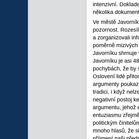
intenzivní. Dokla
několika dokument
Ve městě Javorník
pozornost. Rozesíl
a zorganizovali inf
poměrně mizivých 
Javorníku shrnuje
Javorníku je asi 
pochybách, že by s
Oslovení lidé při
argumenty poukazu
tradici, i když ne
negativní postoj k
argumentu, jehož e
entuziasmu zřejmě
politickým činitel
mnoho hlasů, že si
příjmení naši před