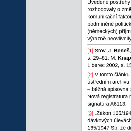
Uvedené postřehy u
rozhodovaly o změ
komunikační faktor
podmíněné politick
(německých) příjm
výrazně neovlivnily
[1]
Srov. J.
Beneš
s. 29–81; M.
Knap
Liberec 2002, s. 
[2]
V tomto článku
ústředním archivu
– běžná spisovna 
Nová registratura 
signatura A6113.
[3]
„Zákon 165/1945
dávkových úlevách 
165/1947 Sb. ze dn