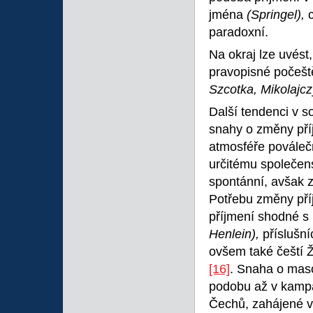
jména
(Springel),
paradoxní.
Na okraj lze uvést
pravopisné počeště
Szcotka, Mikolajc
Další tendenci v s
snahy o změny př
atmosféře poválečn
určitému společen
spontánní, avšak 
Potřebu změny pří
příjmení shodné s 
Henlein),
příslušní
ovšem také čeští 
[16]
. Snaha o mas
podobu až v kampa
Čechů, zahájené 