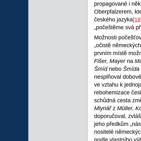
propagované i někt
Oberpfalzerem, kte
českého jazyka
[18
„počeštěme svá př
Možnosti počešťov
„očistě německých
prvním místě možn
Fišer, Mayer
na
Ma
Šmíd
nebo
Šmída
nesplňoval dobové
ve vztahu k jedno
rebohemizace česk
schůdná cesta změ
Mlynář
z
Müller, 
doporučoval, zvláš
jeho předkům „nás
nositelé německých
podle vlastního vý