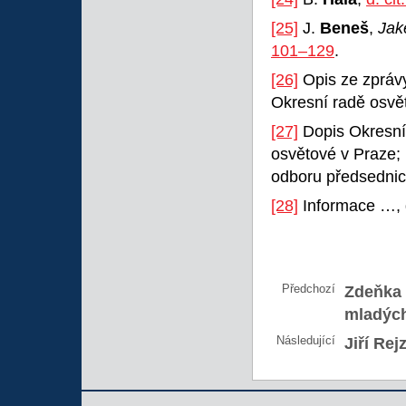
[25]
J.
Beneš
,
Jak
101–129
.
[26]
Opis ze zprávy
Okresní radě osvět
[27]
Dopis Okresní
osvětové v Praze; 
odboru předsednict
[28]
Informace …, d
Předchozí
Zdeňka 
mladých
Následující
Jiří Rej