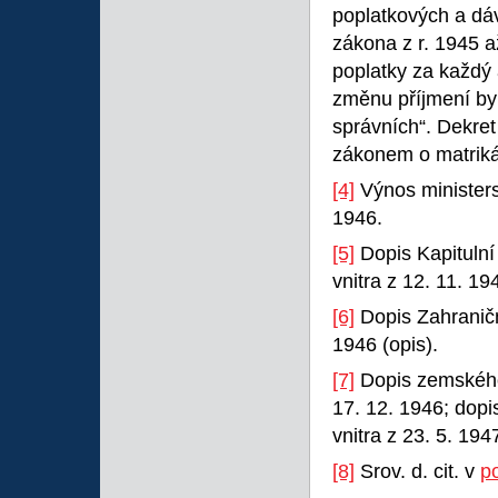
poplatkových a dáv
zákona z r. 1945 a
poplatky za každý 
změnu příjmení by
správních“. Dekret
zákonem o matriká
[4]
Výnos ministers
1946.
[5]
Dopis Kapitulní
vnitra z 12. 11. 19
[6]
Dopis Zahraničn
1946 (opis).
[7]
Dopis zemského 
17. 12. 1946; dop
vnitra z 23. 5. 194
[8]
Srov. d. cit. v
p