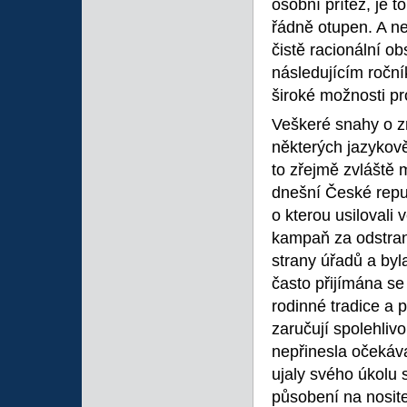
osobní přítěž, je t
řádně otupen. A nej
čistě racionální o
následujícím roční
široké možnosti pr
Veškeré snahy o zm
některých jazykov
to zřejmě zvláště
dnešní České repu
o kterou usilovali 
kampaň za odstran
strany úřadů a byl
často přijímána se 
rodinné tradice a 
zaručují spolehliv
nepřinesla očekáva
ujaly svého úkolu
působení na nosit