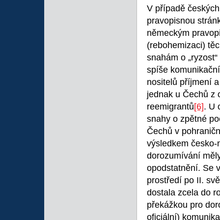
V případě českých 
pravopisnou stránk
německým pravop
(rebohemizaci) tě
snahám o „ryzost“
spíše komunikační
nositelů příjmení 
jednak u Čechů z 
reemigrantů
[6]
. U 
snahy o zpětné po
Čechů v pohraničn
výsledkem česko-
dorozumívání měly
opodstatnění. Se
prostředí po II. sv
dostala zcela do 
překážkou pro dor
oficiální) komunik