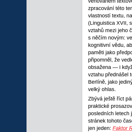
věnovaném textové
zpracování této tem
vlastností textu, n
(Linguistica XVII,
vztahů mezi jeho č
s něčím novým: ve 
kognitivní vědu, ab
paměti jako předp
připomněl, že vedl
obsažena — i když 
vztahu přednášel t
Berlíně, jako jedi
velký ohlas.
Zbývá ještě říct p
praktické prosazová
posledních letech 
stránek tohoto čas
jen jeden:
Faktor R