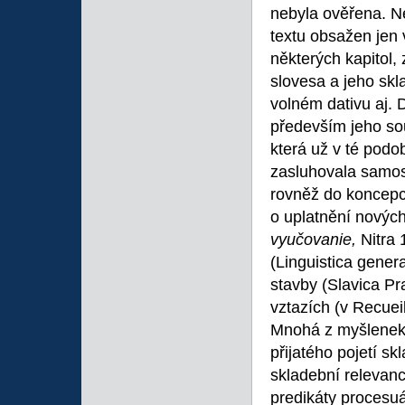
nebyla ověřena. N
textu obsažen jen 
některých kapitol,
slovesa a jeho skl
volném dativu aj. D
především jeho sou
která už v té podob
zasluhovala samost
rovněž do koncepc
o uplatnění nových
vyučovanie,
Nitra 
(Linguistica gener
stavby (Slavica P
vztazích (v Recuei
Mnohá z myšlenek 
přijatého pojetí sk
skladební relevanc
predikáty procesu