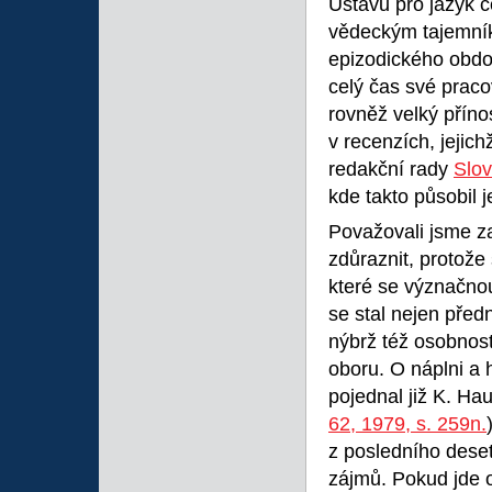
Ústavu pro jazyk 
vědeckým tajemní
epizodického obdo
celý čas své praco
rovněž velký příno
v recenzích, jejic
redakční rady
Slov
kde takto působil j
Považovali jsme za
zdůraznit, protože 
které se význačnou
se stal nejen pře
nýbrž též osobnos
oboru. O náplni a
pojednal již K. Ha
62, 1979, s. 259n.
z posledního deset
zájmů. Pokud jde o