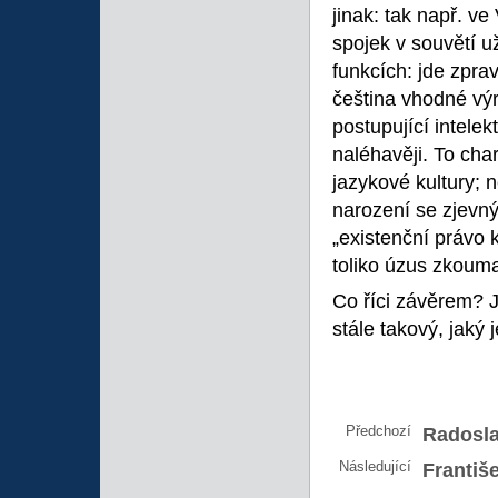
jinak: tak např. ve
spojek v souvětí u
funkcích: jde zpra
čeština vhodné výr
postupující intelek
naléhavěji. To cha
jazykové kultury; n
narození se zjevn
„existenční právo
toliko úzus zkoumat
Co říci závěrem? J
stále takový, jaký
Předchozí
Radosla
Následující
Františ