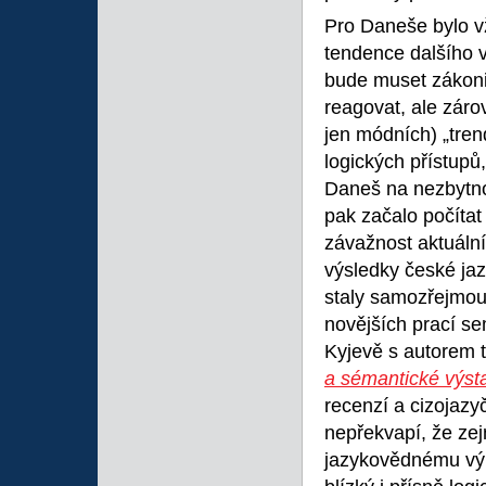
Pro Daneše bylo vž
tendence dalšího 
bude muset zákonit
reagovat, ale záro
jen módních) „tre
logických přístupů
Daneš na nezbytno
pak začalo počítat
závažnost aktuáln
výsledky české jaz
staly samozřejmou
novějších prací se
Kyjevě s autorem 
a sémantické výst
recenzí a cizojazy
nepřekvapí, že zej
jazykovědnému výk