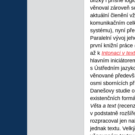
blízký i přísně log
věnoval zároveň s
aktuální členění v
komunikačním celk
systému), nyní pře
Paralelní vývoj je
první knižní práce 
až k
Intonaci v tex
hlavním iniciátor
s Ústředním jazyko
věnované předevší
osmi sbornících př
Danešovy studie o
existenčních form
Věta a text
(recenz
v podstatně rozšíř
rozpracoval jen na
jednak textu. Velk