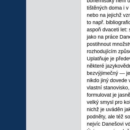
bohemistiky není 
tištěných doma i v 
nebo na jejichž vz
to např. bibliogra
aspoň dvaceti let
jako na práce Dane
postihnout množstv
rozhodujícím způso
Uplatňuje je přede
některé jazykovědn
bezvýjimečný — je 
nikdo jiný dovede 
vlastní stanovisko
formulovat je jas
velký smysl pro kol
nichž je uváděn jak
podněty, ale též s
nejvíc Danešovi vd