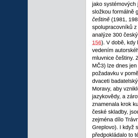
jako systémových 
složkou formálně 
češtině
(1981, 1987
spolupracovníků z 
analýze 300 český
156
). V době, kdy
vedením autorskéh
mluvnice češtiny.
MČ3) lze dnes jen 
požadavku v poměr
dvaceti badatelský
Moravy, aby vznikl
jazykovědy, a záro
znamenala krok ku
české skladby, jso
zejména dílo Tráv
Greplovo). I když
předpokládalo to t