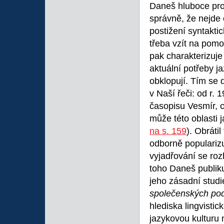
Daneš hluboce prom
správně, že nejde 
postižení syntakti
třeba vzít na pomo
pak charakterizuje
aktuální potřeby ja
obklopují. Tím s
v Naší řeči: od r.
časopisu Vesmír, c
může této oblasti 
na s. 159
). Obráti
odborně popularizuj
vyjadřování se roz
toho Daneš publikuj
jeho zásadní stud
společenských p
hlediska lingvisti
jazykovou kulturu 