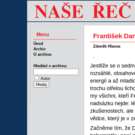
Menu
František Dan
Úvod
Zdeněk Hlavsa
Archiv
O archivu
-
Jestliže se o sedmd
Hledání v archivu:
rozsáhlé, obsahov
Autor
energií a až mladi
trochu otřelou lich
my všichni, kteří 
nadsázku nejde: lé
zkušenostech, ale 
vědce, který je v z
Začněme tím, že D