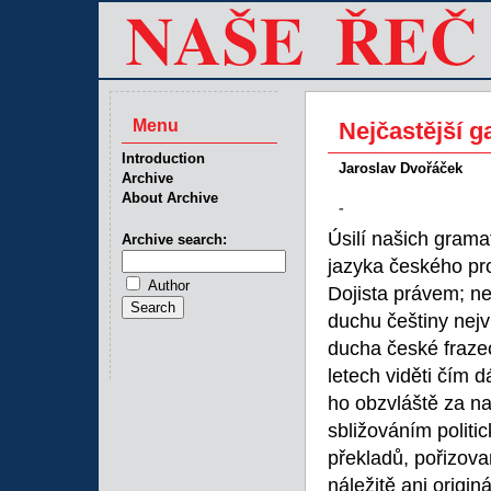
Menu
Nejčastější g
Introduction
Jaroslav Dvořáček
Archive
About Archive
-
Úsilí našich grama
Archive search:
jazyka českého pr
Author
Dojista právem; ne
duchu češtiny nejv
ducha české frazeol
letech viděti čím d
ho obzvláště za na
sbližováním politic
překladů, pořizovan
náležitě ani origin