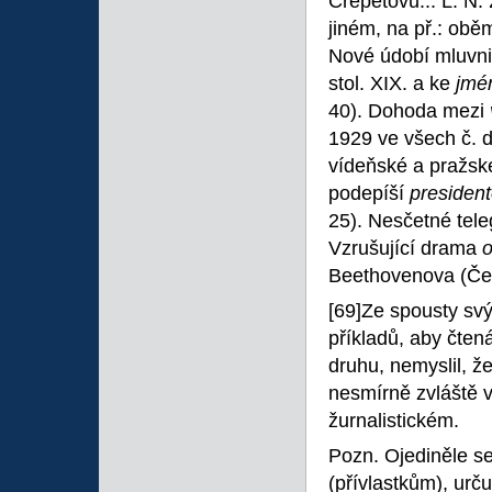
Crépetovu... L. N. 
jiném, na př.: obě
Nové údobí mluvnic
stol. XIX. a ke
jm
40). Dohoda mezi
1929 ve všech č. d
vídeňské a pražské
podepíší
presiden
25). Nesčetné tel
Vzrušující drama
Beethovenova (Čes
[69]Ze spousty svý
příkladů, aby čten
druhu, nemyslil, že
nesmírně zvláště v
žurnalistickém.
Pozn. Ojediněle se
(přívlastkům), urču