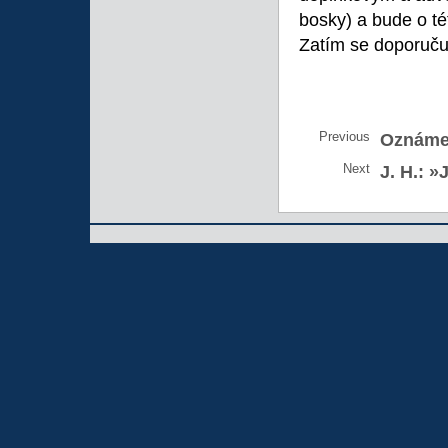
bosky) a bude o té
Zatím se doporučuj
Previous
Oznáme
Next
J. H.:
»J