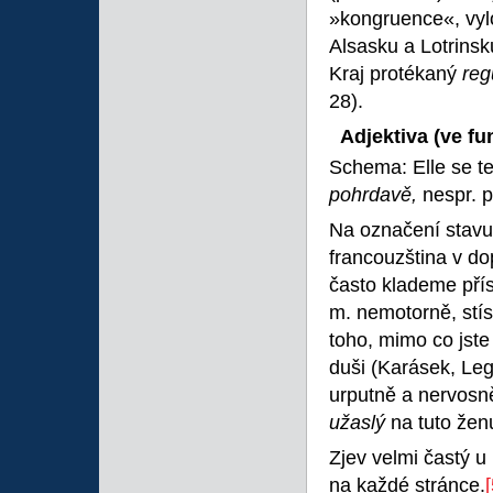
»kongruence«, vyl
Alsasku a Lotrinsku
Kraj protékaný
reg
28).
Adjektiva (ve fu
Schema: Elle se t
pohrdavě,
nespr. p
Na označení stavu
francouzština v do
často klademe pří
m. nemotorně, stí
toho, mimo co jste
duši (Karásek, Leg
urputně a nervosně
užaslý
na tuto žen
Zjev velmi častý 
na každé stránce.
[