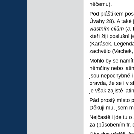
něčemu).
Pod pláštíkem pos
Úvahy 28). A také 
vlastním cílům
(J.
kteří žijí poslušní 
(Karásek, Legend
zachvělo (Vachek,
Mohlo by se namítn
němčiny nebo latiny
jsou nepochybně i 
pravda, že se i v 
je však zajisté lat
Pád prostý místo 
Děkuji mu, jsem m
Nejčastěji jde tu o
za (působením fr. d