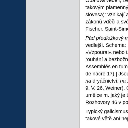
Oba dva věděli, že
takovým plamenným
slovesa): vznikají
zákonů vděčila sv
Fischer, Saint-Simo
Pád předložkový m
vedlejší. Schema: L
»Vzpoura!« nebo L. 
rouhání a bezbožno
Assemblés en tumu
de nacre 17).] Jsou
na
dryáčnictví,
na
9. V. 26, Weiner).
umělce m. jaký je t
Rozhovory 46 v po
Typický galicismus
takové větě ani ne