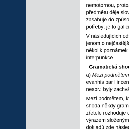
nemotornou, prot
předmětu děje slov
zasahuje do způso
potřeby; je to gal
V následujících od
jenom o nejčastějš
několik poznámek t
interpunkce.
Gramatická shod
a)
Mezi podmětem
evanhis par l’ince
nespr.: byl
y
zachvá
Mezi podmětem, kt
shoda někdy grama
zřetele rozhoduje o
výrazem složeným, 
dokladů zde násled