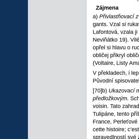
Zájmena
a)
Přivlastňovací 
gants. Vzal
si
ruka
Lafontová, vzala j
Neviňátko 19). Vi
opřel si hlavu o ru
obličej přikryl obl
(Voltaire, Listy Am
V překladech, i lep
Původní spisovatel
[70]b)
Ukazovací m
předložkovým.
Sch
voisin. Tato zahrad
Tulipáne, tento př
France, Perleťové 
cette histoire; c’es
spravedlností své