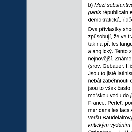
b)
Mezi substanti
partis
républicain 
demokratická, řidč
Dva přívlastky sho
způsobují, že ve f
tak na př. les lan
a anglický. Tento 
nejnovější. Známe 
(srov. Gebauer, His
Jsou to jistě latin
nebál zaběhnouti d
jsou to však často 
mořskou vodu do
France, Perleť. pou
mer dans les lacs
veršů Baudelairový
kritickým vydáním