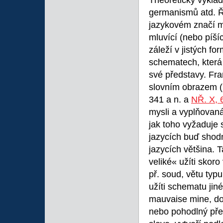
Theoretický výklad 
germanismů atd. Ř
jazykovém značí m
mluvící (nebo píší
záleží v jistých f
schematech, která 
své představy. Fra
slovním obrazem (i
341 a n. a
NŘ. X, 
mysli a vyplňovan
jak toho vyžaduje s
jazycích buď shod
jazycích většina. 
veliké« užíti skor
př. soud, větu typ
užíti schematu jin
mauvaise mine, do
nebo pohodlný přek