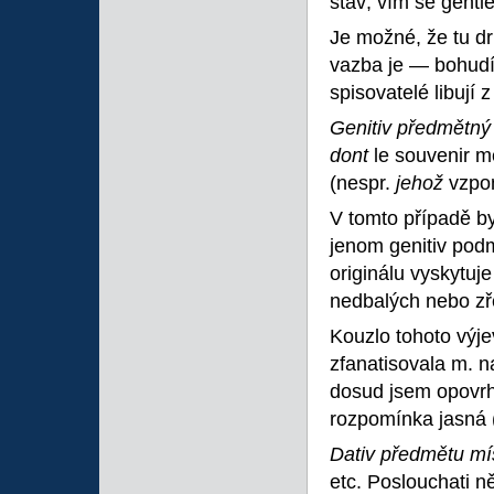
stav; vím se gent
Je možné, že tu d
vazba je — bohudík
spisovatelé libují 
Genitiv předmětný
dont
le souvenir 
(nespr.
jehož
vzpo
V tomto případě by
jenom genitiv po
originálu vyskytuj
nedbalých nebo z
Kouzlo tohoto výj
zfanatisovala m. n
dosud jsem opovrh
rozpomínka jasná 
Dativ předmětu mís
etc. Poslouchati 