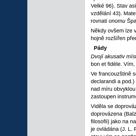
Velké 96). Stav a
vzdělání 43). Mat
rovnati
onomu
Špa
Někdy ovšem lze v
hojně rozšířen před
Pády
Dvojí akusativ mís
bon et fidèle. Vím,
Ve francouzštině s
declarandi a pod.) 
nad míru obvyklou 
zastoupen instrum
Viděla se doprováz
doprovázena (Balz
filosofii) jako na
je ovládána (J. L.