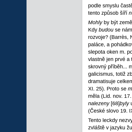
podle smyslu častě
tento způsob šíří
n
Mohly
by být země
Kdy
budou
se nám 
rozvoje? (Barrès, 
paláce, a pohádk
slepota oken m. p
vlastně jen prvé a 
skrovný příběh... 
galicismus, totiž 
dramatisuje celkem.
XI. 25). Proto se
m
měla (Lid. nov. 17.
nalezeny
[68]
byly
(České slovo 19. I
Tento leckdy nezv
zvláště v jazyku žu