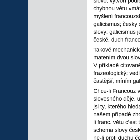
slovo, vytvoří po
chybnou větu »máte
myšlení francouzsk
galicismus; česky s
slovy: galicismus 
české, duch franc
Takové mechanické 
matením dvou slovn
V příkladě citovan
frazeologický; ved
častější; míním ga
Chce-li Francouz v
slovesného děje, už
jsi ty, kterého hl
našem případě zho
li franc. větu c’est
schema slovy český
ne-li proti duchu č