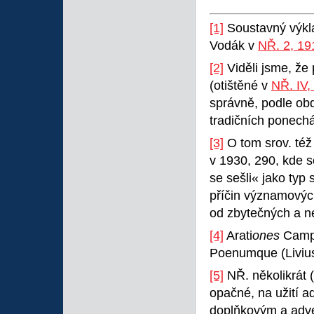
[1]
Soustavný výkla
Vodák v
NŘ. 2, 19
[2]
Viděli jsme, že 
(otištěné v
NŘ. IV
správně, podle ob
tradičních ponechá
[3]
O tom srov. též
v 1930, 290, kde 
se sešli« jako typ
příčin významových
od zbytečných a n
[4]
Arati
ones
Campa
Poenumque (Livius)
[5]
NŘ. několikrát 
opačné, na užití a
doplňkovým a adver