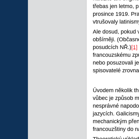
třebas jen letmo, p
prosince 1919. Pra
vtrušovaly latinis
Ale dosud, pokud 
obšírněji. (Občasn
posudcích NŘ.)
[1]
francouzskému způ
nebo posuzovali je 
spisovatelé zrovna 
Úvodem několik the
vůbec je způsob m
nesprávné napodob
jazycích. Galicism
mechanickým přená
francouzštiny do n