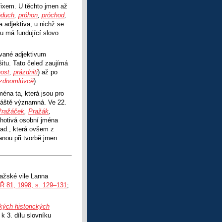
ixem. U těchto jmen až
óduch
,
próhon
,
próchod
,
 adjektiva, u nichž se
u má fundující slovo
ované adjektivum
šitu. Tato čeleď zaujímá
ost
,
prázdniti
) až po
ázdnomlúvcě
).
éna ta, která jsou pro
láště významná. Ve 22.
Pražáček
,
Pražák
,
ichotivá osobní jména
ad., která ovšem z
anou při tvorbě jmen
ražské vile Lanna
Ř 81, 1998, s. 129–131
;
kých historických
k 3. dílu slovníku