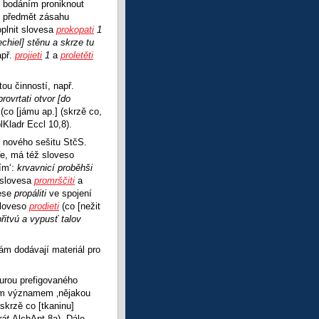
, bodáním proniknout
ro předmět zásahu
plnit slovesa
prokopati
1
chiel] stěnu a skrze tu
apř.
projieti
1
a
proletěti
tou činností, např.
provrtati otvor [do
2
(co [jámu ap.] (skrzě co,
lKladr Eccl 10,8).
 nového sešitu StčS.
uře, má též sloveso
čím‘:
krvavnicí proběhši
é slovesa
promrščiti
a
vese
propáliti
ve spojení
sloveso
prodieti
(co [nežit
břitvú a vypusť talov
ám dodávají materiál pro
turou prefigovaného
ním významem ‚nějakou
 skrzě co [tkaninu]
krát
AlchAnt 8a). Dále