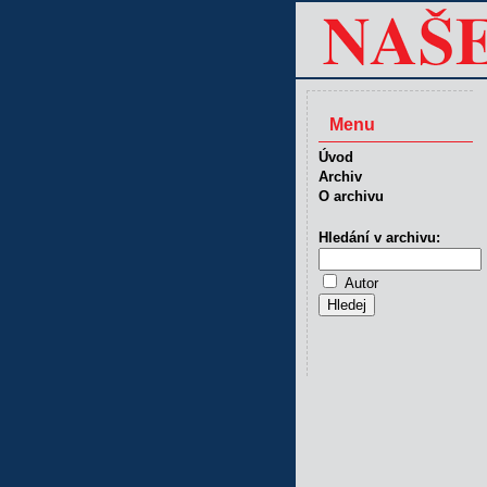
Menu
Úvod
Archiv
O archivu
Hledání v archivu:
Autor