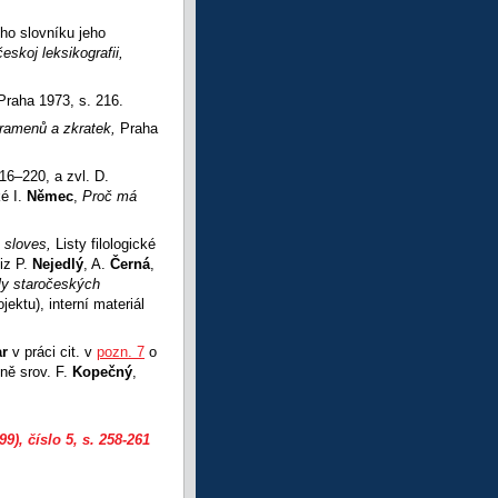
ho slovníku jeho
českoj leksikografii,
Praha 1973, s. 216.
pramenů a zkratek,
Praha
216–220, a zvl. D.
ké I.
Němec
,
Proč má
 sloves,
Listy filologické
iz P.
Nejedlý
, A.
Černá
,
y staročeských
ektu), interní materiál
ar
v práci cit. v
pozn. 7
o
ně srov. F.
Kopečný
,
99), číslo 5
, s. 258-261