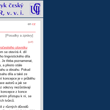
en
cz
[Posudky a zprávy]
(pdf)
ročeského slovníku
m se otevírá 4. díl
ého lingvistického díla
. Je třeba poznamenat,
, a přesto stále
ahu a obsahu. Pokud
sahu díla a také ze
ní koncepce je v průběhu
xe autorů a jak se
Bez odezvy nezůstávají
 koncepce z konce
rním přístupu k ní, se
ch tvůrců.
mě z různých důvodů