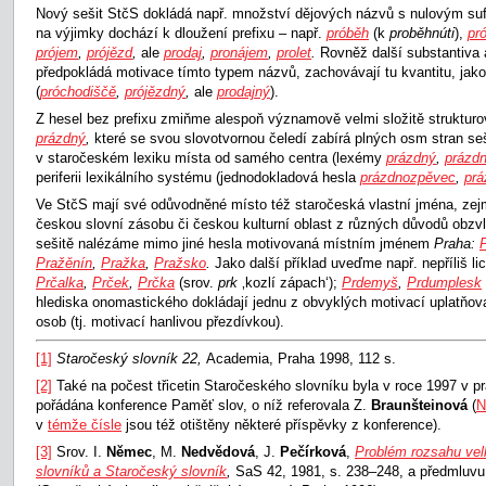
Nový sešit StčS dokládá např. množství dějových názvů s nulovým suf
na výjimky dochází k dloužení prefixu – např.
próběh
(k
proběhnúti
),
pr
prójem
,
prójězd
,
ale
prodaj
,
pronájem
,
prolet
.
Rovněž další substantiva a
předpokládá motivace tímto typem názvů, zachovávají tu kvantitu, jako
(
próchodiščě
,
prójězdný
,
ale
prodajný
).
Z hesel bez prefixu zmiňme alespoň významově velmi složitě struktur
prázdný
,
které se svou slovotvornou čeledí zabírá plných osm stran se
v staročeském lexiku místa od samého centra (lexémy
prázdný
,
prázdn
periferii lexikálního systému (jednodokladová hesla
prázdnozpěvec
,
pr
Ve StčS mají své odůvodněné místo též staročeská vlastní jména, zejm
českou slovní zásobu či českou kulturní oblast z různých důvodů obzv
sešitě nalézáme mimo jiné hesla motivovaná místním jménem
Praha:
Pražěnín
,
Pražka
,
Pražsko
.
Jako další příklad uveďme např. nepříliš l
Prčalka
,
Prček
,
Prčka
(srov.
prk
‚kozlí zápach‘);
Prdemyš
,
Prdumplesk
hlediska onomastického dokládají jednu z obvyklých motivací uplatňov
osob (tj. motivací hanlivou přezdívkou).
[1]
Staročeský slovník 22,
Academia, Praha 1998, 112 s.
[2]
Také na počest třicetin Staročeského slovníku byla v roce 1997 v p
pořádána konference Paměť slov, o níž referovala Z.
Braunšteinová
(
N
v
témže čísle
jsou též otištěny některé příspěvky z konference).
[3]
Srov. I.
Němec
, M.
Nedvědová
, J.
Pečírková
,
Problém rozsahu vel
slovníků a Staročeský slovník
,
SaS 42, 1981, s. 238–248, a předmluvu 