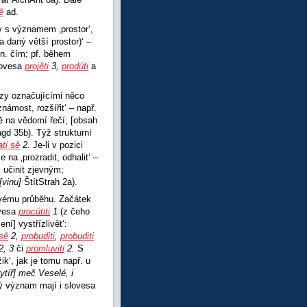
ě
ad.
y s významem ‚prostor‘,
a daný větší prostor)‘ –
 n. čím; pf. během
lovesa
projěti
3,
prodúti
a
azy označujícími něco
známost, rozšířit‘ – např.
ně na vědomí řečí; [obsah
d 35b). Týž strukturní
ati sě
2.
Je-li v pozici
na ‚prozradit, odhalit‘ –
, učinit zjevným;
[vinu]
ŠtítStrah 2a).
ovému průběhu. Začátek
ovesa
procútiti
1
(z čeho
ní] vystřízlivět‘:
 sě
2,
probuditi
,
probuditi
2, 3
či
promluviti
2.
S
‘, jak je tomu např. u
ytíř] meč Veselé, i
ý význam mají i slovesa