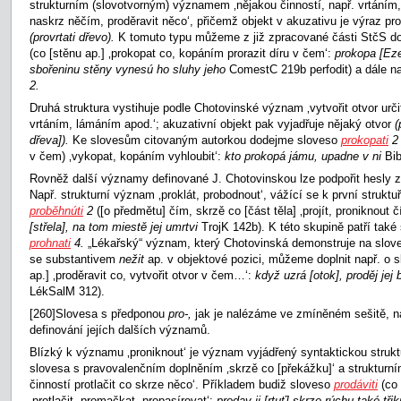
strukturním (slovotvorným) významem ‚nějakou činností, např. vrtáním
naskrz něčím, proděravit něco‘, přičemž objekt v akuzativu je výraz p
(provrtati dřevo).
K tomuto typu můžeme z již zpracované části StčS do
(co [stěnu ap.] ‚prokopat co, kopáním prorazit díru v čem‘:
prokopa [Eze
sbořeninu stěny vynesú ho sluhy jeho
ComestC 219b perfodit) a dále n
2.
Druhá struktura vystihuje podle Chotovinské význam ‚vytvořit otvor urči
vrtáním, lámáním apod.‘; akuzativní objekt pak vyjadřuje nějaký otvor
(
dřeva]).
Ke slovesům citovaným autorkou dodejme sloveso
prokopati
v čem) ‚vykopat, kopáním vyhloubit‘:
kto prokopá jámu, upadne v ni
Bib
Rovněž další významy definované J. Chotovinskou lze podpořit hesly z
Např. strukturní význam ‚proklát, probodnout‘, vážící se k první strukt
proběhnúti
2
([o předmětu] čím, skrzě co [část těla] ‚projít, proniknout 
[střela], na tom miestě jej umrtvi
TrojK 142b). K této skupině patří tak
prohnati
4.
„Lékařský“ význam, který Chotovinská demonstruje na slo
se substantivem
nežit
ap. v objektové pozici, můžeme doplnit např. o 
ap.] ‚proděravit co, vytvořit otvor v čem…‘:
když uzrá [otok], proděj jej 
LékSalM 312).
[260]Slovesa s předponou
pro-,
jak je nalézáme ve zmíněném sešitě, n
definování jejích dalších významů.
Blízký k významu ‚proniknout‘ je význam vyjádřený syntaktickou struk
slovesa s pravovalenčním doplněním ‚skrzě co [překážku]‘ a struktur
činností protlačit co skrze něco‘. Příkladem budiž sloveso
prodáviti
(co
‚protlačit, promačkat, propasírovat‘:
prodav ji [rtuť] skrze rúchu také tři