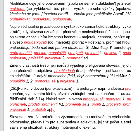
Modifikace děje jeho opakováním (spolu se sémem ‚důkladně‘) je zřetel
prokříkati
(co ‚vykřikovat; bez předm. vyrážet ze sebe výkřiky (opakovan
klaniechu se jemu [Josefovi bratři]…, chválu jeho prokřikujíc
AsenF 260
prohuhľovati
,
proklektati
,
prolupovati
.
Nepřehlédnutelné je zastoupení syntakticko-sémantické struktury ‚vykon
ztrátě‘, kdy slovesa označující především nechvályhodné činnosti jsou
objektem označujícím hmotnou hodnotu – majetek, cennost, peníze ap.
sloveso
prokostkovati
(co [majetek] ‚prohrát v kostkách, promrhat hrou
prokostkuje, budú naň lidé prstem ukazovati
ŠtítMuz 48a). K tomuto typ
profrajmarčiti
,
prohltiti
,
pronaložiti
,
prohýrati
,
projhrati
1,
projiesti
2,
prok
prokvasiti
,
proležěti
,
prolichviti
2,
promrhati
ad.
Změnu vlastnosti (resp. její nárůst) vyjadřují prefigovaná slovesa, jej
jsou především adjektiva:
prochladnúti
(k adj.
chladný
– ‚ochladnout, oc
chladnějším…‘:
kdyžť prochladne [lék], dajž nemocnému píti
LékMuz 25
prodlúžiti
1, 2,
prohoršiti sě
a
projěsniti
1.
[261]Funkci vidovou (perfektivizační) má prefix
pro-
např. u slovesa
pro
koho/co, vyslovením kletby přivolat zničující trest na koho/co…‘:
prokle
BiblDrážď Hab 3,14). Náleží sem i slovesa
prohnojiti sě
,
prokysati
1,
pr
prolačněti
,
prodati
,
proměniti
I/1,
proměniti sě
1,
proliti
1,
procěniti
,
prom
projednati
1,
proběleti
aj.
[9]
Slovesa s
pro-
(v konkrétních významech) jsou motivačním východiske
odvozeniny, především pro substantiva a adjektiva, jejichž počet a stru
závislé na složitosti struktury motivujícího lexému.