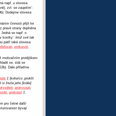
ná např. u slovesa
ě), zvl. se zaujetím‘:
b). Dodejme slovesa
áním činnosti přijít ke
 z pravé strany doplněna
 Jedná se např. o
 v kostky‘:
ktož své tak
u patří také slovesa
ofeřovati
,
prokurviti
,
ichž motivačním protějškem
hladit se, stát se
3b). Dále přiřaďme
kléti
1
(koho/co ‚proklít
l si žezla jeho [krále]
okysěleti
,
prokysnúti
,
rzěti
,
prokrásti
1,
m pro četné další
kturovanost bývají