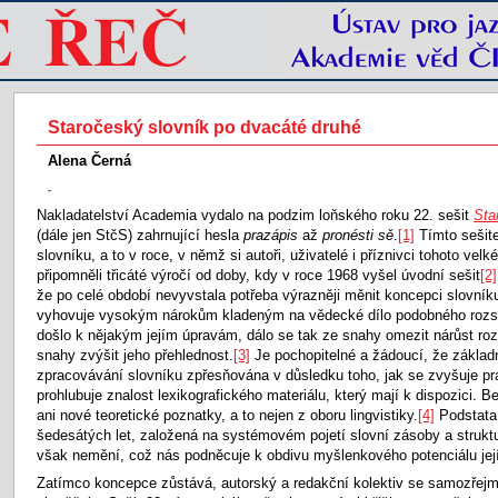
Staročeský slovník po dvacáté druhé
Alena Černá
-
Nakladatelství Academia vydalo na podzim loňského roku 22. sešit
Sta
(dále jen StčS) zahrnující hesla
prazápis
až
pronésti sě
.
[1]
Tímto sešite
slovníku, a to v roce, v němž si autoři, uživatelé i příznivci tohoto velk
připomněli třicáté výročí od doby, kdy v roce 1968 vyšel úvodní sešit
[2]
že po celé období nevyvstala potřeba výrazněji měnit koncepci slovníku
vyhovuje vysokým nárokům kladeným na vědecké dílo podobného rozs
došlo k nějakým jejím úpravám, dálo se tak ze snahy omezit nárůst roz
snahy zvýšit jeho přehlednost.
[3]
Je pochopitelné a žádoucí, že základ
zpracovávání slovníku zpřesňována v důsledku toho, jak se zvyšuje pra
prohlubuje znalost lexikografického materiálu, který mají k dispozici. 
ani nové teoretické poznatky, a to nejen z oboru lingvistiky.
[4]
Podstata
šedesátých let, založená na systémovém pojetí slovní zásoby a struktu
však nemění, což nás podněcuje k obdivu myšlenkového potenciálu její
Zatímco koncepce zůstává, autorský a redakční kolektiv se samozřej