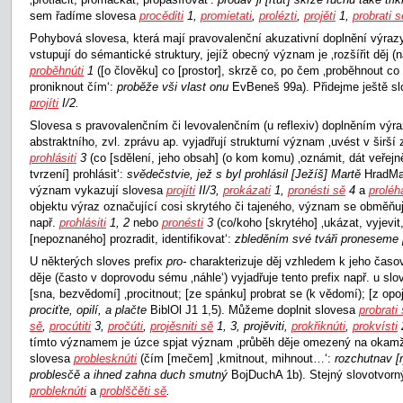
sem řadíme slovesa
procěditi
1,
promietati
,
prolézti
,
projěti
1,
probrati s
Pohybová slovesa, která mají pravovalenční akuzativní doplnění výraz
vstupují do sémantické struktury, jejíž obecný význam je ‚rozšířit děj (n
proběhnúti
1
([o člověku] co [prostor], skrzě co, po čem ‚proběhnout co
proniknout čím‘:
proběže vši vlast onu
EvBeneš 99a). Přidejme ještě s
projíti
I/2.
Slovesa s pravovalenčním či levovalenčním (u reflexiv) doplněním výr
abstraktního, zvl. zprávu ap. vyjadřují strukturní význam ‚uvést v širší 
prohlásiti
3
(co [sdělení, jeho obsah] (o kom komu) ‚oznámit, dát veřej
tvrzení] prohlásit‘:
svědečstvie, jež s byl prohlásil [Ježíš] Martě
HradMag
význam vykazují slovesa
projíti
II/3,
prokázati
1,
pronésti sě
4
a
proléh
objektu výraz označující cosi skrytého či tajeného, význam se obměňuje 
např.
prohlásiti
1, 2
nebo
pronésti
3
(co/koho [skrytého] ‚ukázat, vyjevit
[nepoznaného] prozradit, identifikovat‘:
zbleděním své tváři proneseme 
U některých sloves prefix
pro-
charakterizuje děj vzhledem k jeho čas
děje (často v doprovodu sému ‚náhle‘) vyjadřuje tento prefix např. u sl
[sna, bezvědomí] ‚procitnout; [ze spánku] probrat se (k vědomí); [z opoje
prociťte, opilí, a plačte
BiblOl J1 1,5). Můžeme doplnit slovesa
probrati
sě
,
procútiti
3,
pročúti
,
projěsniti sě
1, 3, projěviti,
prokřiknúti
,
prokvísti
tímto významem je úzce spjat význam ‚průběh děje omezený na okamžik
slovesa
problesknúti
(čím [mečem] ‚kmitnout, mihnout…‘:
rozchutnav [r
problesčě a ihned zahna duch smutný
BojDuchA 1b). Stejný slovotvorn
probleknúti
a
problščěti sě
.