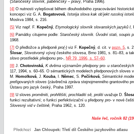
(
Staročeský slovník, paběničský – pravý,
Praha 1996).
[4]
O nutnosti vylepšovat během dlouhodobého zpracovávání historické
koncepci viz G. A.
Bogatovová
,
Istorija slova kak ob’jekt russkoj istori
Moskva 1984, s. 216.
[5]
Viz např. F.
Kopečný
,
Etymologický slovník slovanských jazyků I,
[6]
Památky citujeme podle:
Staročeský slovník. Úvodní stati, soupis 
1968.
[7]
O předložce a předponě
pro(-)
viz F.
Kopečný
, d. cit. v
pozn. 5
, s. 
Šlosar
,
Slovotvorný vývoj českého slovesa,
Brno 1981, s. 81–83, a ta
slovo
prostředek
předponu
pro-,
NŘ 79, 1996, s. 57–60
.
[8]
J.
Chotovinská
,
K dvěma významům předpony
pro-
u staročeských
117, 1994, s. 60–65. O sémantických modelech předponových sloves v
M.
Homolková
, J.
Kouba
, I.
Němec
, S.
Pečírková
,
Sémantické model
prefigovaných sloves
(závěrečná zpráva stejnojmenného grantového proj
Ústavu pro jazyk český, Praha 1997.
[9]
U sloves
proměniti, prohřěšiti, prochladiti sě, proliti
uvažuje D.
Šlos
funkci rezultativní; o funkci perfektivizační u předpony
pro-
v nové češti
Slovesný vid v
češtině,
Praha 1962, s. 120.
Naše řeč, ročník 82 (19
Předchozí
Jan Chloupek:
Třetí díl Českého jazykového atlasu