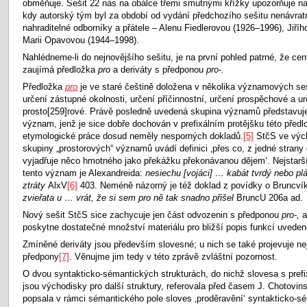
obměňuje. Sešit 22 nás na obálce třemi smutnými křížky upozorňuje na 
kdy autorský tým byl za období od vydání předchozího sešitu nenávratn
nahraditelné odborníky a přátele – Alenu Fiedlerovou (1926–1996), Jiří
Marii Opavovou (1944–1998).
Nahlédneme-li do nejnovějšího sešitu, je na první pohled patrné, že cen
zaujímá předložka
pro
a deriváty s předponou
pro-.
Předložka
pro
je ve staré češtině doložena v několika významových se
určení zástupné okolnosti, určení příčinnostní, určení prospěchové a ur
prosto
[259]rové. Právě posledně uvedená skupina významů představuj
význam, jenž je sice dobře dochován v prefixálním protějšku této předl
etymologické práce dosud neměly nesporných dokladů.
[5]
StčS ve výc
skupiny „prostorových“ významů uvádí definici ‚přes co, z jedné strany
vyjadřuje něco hmotného jako překážku překonávanou dějem‘. Nejstarš
tento význam je Alexandreida:
nesiechu [vojáci]
…
kabát tvrdý nebo plá
ztráty
AlxV
[6]
403. Neméně názorný je též doklad z povídky o Bruncví
zvieřata u
…
vrát, že si sem pro ně tak snadno přišel
BruncU 206a ad.
Nový sešit StčS sice zachycuje jen část odvozenin s předponou
pro-,
a
poskytne dostatečné množství materiálu pro bližší popis funkcí uveden
Zmíněné deriváty jsou především slovesné; u nich se také projevuje nej
předpony
[7]
. Věnujme jim tedy v této zprávě zvláštní pozornost.
O dvou syntakticko-sémantických strukturách, do nichž slovesa s pre
jsou východisky pro další struktury, referovala před časem J. Chotovin
popsala v rámci sémantického pole sloves ‚proděravění‘ syntakticko-sé