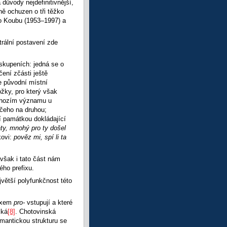
důvody nejdefinitivnější,
ě ochuzen o tři těžko
ho Koubu (1953–1997) a
trální postavení zde
skupeních: jedná se o
čení zčásti ještě
e původní místní
ožky, pro který však
hozím významu u
 čeho na druhou;
í památkou dokládající
ty, mnohý pro ty došel
kovi:
pověz mi, spí li ta
však i tato část nám
ého prefixu.
větší polyfunkčnost této
fixem
pro-
vstupují a které
ská
[8]
. Chotovinská
mantickou strukturu se