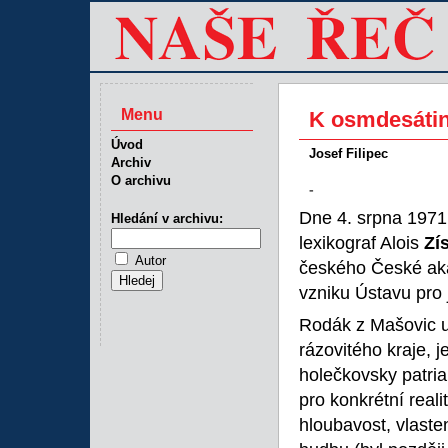
Menu
K osmdesátin
Úvod
Josef Filipec
Archiv
O archivu
-
Dne 4. srpna 1971 
Hledání v archivu:
lexikograf Alois
Zí
Autor
českého České akad
vzniku Ústavu pro j
Rodák z Mašovic u 
rázovitého kraje, 
holečkovsky patri
pro konkrétní real
hloubavost, vlaste