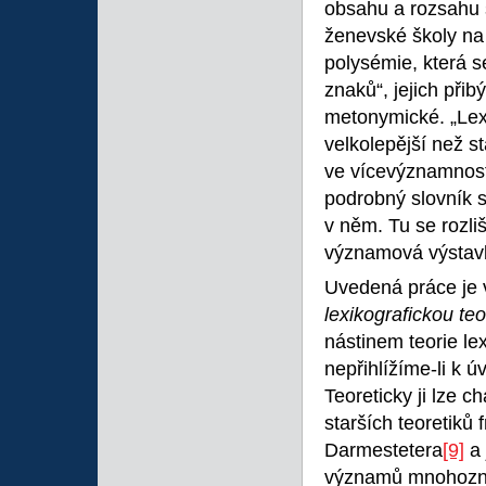
obsahu a rozsahu 
ženevské školy na
polysémie, která s
znaků“, jejich přib
metonymické. „Lexi
velkolepější než s
ve vícevýznamnosti
podrobný slovník 
v něm. Tu se rozliš
významová výstav
Uvedená práce je
lexikografickou teo
nástinem teorie le
nepřihlížíme-li k 
Teoreticky ji lze c
starších teoretiků
Darmestetera
[9]
a 
významů mnohozna