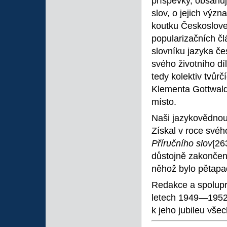
příspěvky, obsahuj
slov, o jejich výz
koutku Českoslove
popularizačních čl
slovníku jazyka če
svého životního díl
tedy kolektiv tvůrč
Klementa Gottwalda
místo.
Naši jazykovědnou a
Získal v roce svéh
Příručního slov
[26
důstojně zakončeno
něhož bylo pětapa
Redakce a spolupra
letech 1949—1952 
k jeho jubileu vše