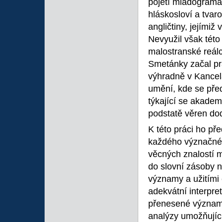
pojetí mladogramat
hláskosloví a tvaro
angličtiny, jejímiž
Nevyužil však této
malostranské reál
Smetánky začal pra
výhradně v Kancel
umění, kde se pře
týkající se akadem
podstatě věren do
K této práci ho pře
každého význačného
věcných znalostí 
do slovní zásoby n
významy a užitími 
adekvátní interpre
přenesené význam
analýzy umožňujíc