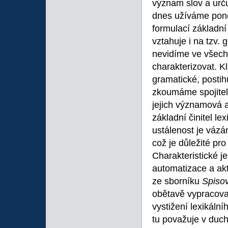
význam slov a určuj
dnes užíváme poně
formulací základn
vztahuje i na tzv.
nevidíme ve všech
charakterizovat. Kl
gramatické, postihu
zkoumáme spojitelno
jejich významová 
základní činitel l
ustálenost je vázán
což je důležité pr
Charakteristické j
automatizace a akt
ze sborníku
Spisov
obětavě vypracoval 
vystižení lexikální
tu považuje v duch