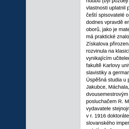
hudbu (byl později
vlastnosti uplatnil 
čeští spisovatelé o
dodnes vpravdě en
oborů, jako je mat
má praktické znalos
Získalova přirozen
rozvinula na klasi
vynikajícím učitele
fakultě Karlovy un
slavistiky a germa
Úspěšná studia u 
Jakubce, Máchala,
dvousemestrovým p
posluchačem R. Me
vydavatele stejno
v r. 1916 doktorát
slovanského imperf