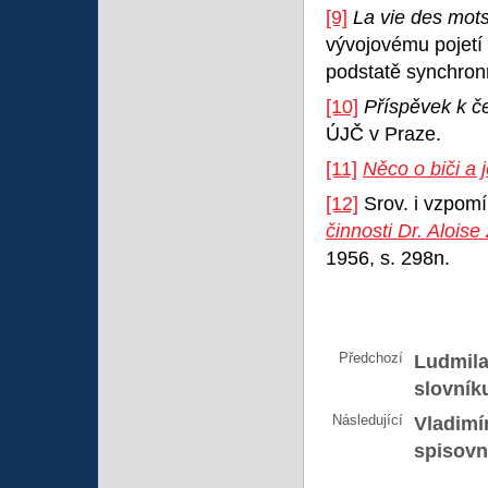
[9]
La vie des mot
vývojovému pojetí
podstatě synchron
[10]
Příspěvek k čes
ÚJČ v Praze.
[11]
Něco o biči a
[12]
Srov. i vzpom
činnosti Dr. Alois
1956, s. 298n.
Předchozí
Ludmila
slovníku
Následující
Vladimír
spisovn