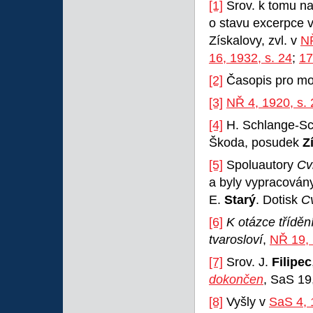
[1]
Srov. k tomu na
o stavu excerpce v
Získalovy, zvl. v
NŘ
16, 1932, s. 24
;
17
[2]
Časopis pro mo
[3]
NŘ 4, 1920, s
[4]
H. Schlange-S
Škoda, posudek
Z
[5]
Spoluautory
Cv
a byly vypracován
E.
Starý
. Dotisk
C
[6]
K otázce třídě
tvarosloví
,
NŘ 19,
[7]
Srov. J.
Filipec
dokončen
, SaS 19
[8]
Vyšly v
SaS 4, 