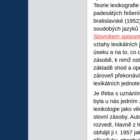
Teorie lexikografi
padesátých řešení
bratislavské (195
soudobých jazyků (
Slovníkem spisov
vztahy lexikálních 
úseku a na to, co 
zásobě, k nimž ost
základě shod a opo
zároveň překonávám
lexikálních jednote
Je třeba s uznáním
byla u nás jedním 
lexikologie jako 
slovní zásoby. Aut
rozvedl, hlavně z 
obhájil ji r. 1957 