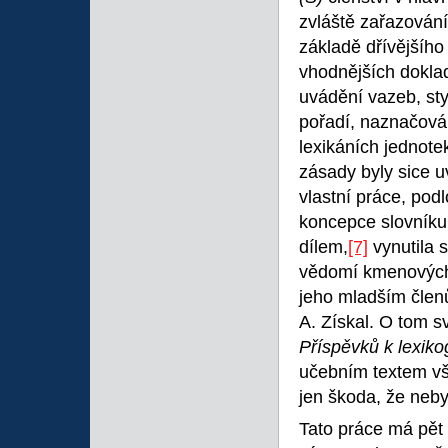
zvláště zařazován
základě dřívějšího
vhodnějších dokladů
uvádění vazeb, sty
pořadí, naznačován
lexikáních jednote
zásady byly sice 
vlastní práce, pod
koncepce slovníku,
dílem,
[7]
vynutila s
vědomí kmenových 
jeho mladším členů
A. Získal. O tom s
Příspěvků k lexikog
učebním textem vš
jen škoda, že neb
Tato práce má pět č