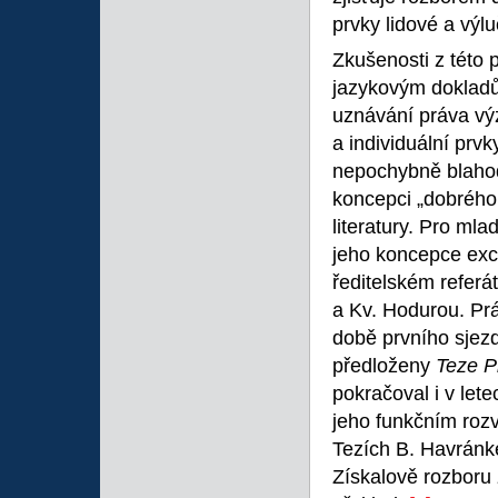
prvky lidové a výl
Zkušenosti z této p
jazykovým dokladů
uznávání práva vý
a individuální prvk
nepochybně blahodá
koncepci „dobrého 
literatury. Pro ml
jeho koncepce exc
ředitelském referá
a Kv. Hodurou. Pr
době prvního sjezd
předloženy
Teze P
pokračoval i v let
jeho funkčním roz
Tezích B. Havránk
Získalově rozboru