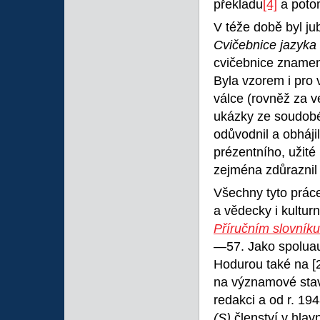
překladu
[4]
a potom
V téže době byl j
Cvičebnice jazyka 
cvičebnice znamena
Byla vzorem i pro
válce (rovněž za v
ukázky ze soudobé 
odůvodnil a obháji
prézentního, užit
zejména zdůraznil
Všechny tyto práce
a vědecky i kultu
Příručním slovník
—57. Jako spoluaut
Hodurou také na
[
na významové stavb
redakci a od r. 19
(S)
členství v hlav