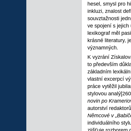
hesel, smysl pro hi
inkluzi, znalost d
souvztažnosti jedn
ve spojení s jejic
lexikograf měl pas
krásné literatury,
významných.
K vyzrání Získalov
to především důkla
základním lexikál
vlastní excerpcí 
práce vytěžil jubil
stylovou analý
[260
novin po Kramerio
autorství redaktor
Němcové v „Babič
individuálního sty
zjišťuje rozborem 