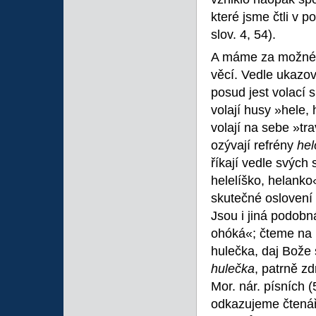
které jsme čtli v p
slov. 4, 54).
A máme za možné,
věcí. Vedle ukazov
posud jest volací 
volají husy »hele, 
volají na sebe »tr
ozývají refrény
hel
říkají vedle svých
helelíško, helanko«
skutečné oslovení 
Jsou i jiná podobn
ohóká«; čteme na p
hulečka, daj Bože s
hulečka
, patrně z
Mor. nár. písních (
odkazujeme čtenář