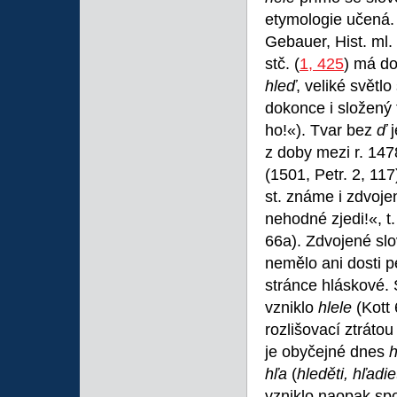
etymologie učená
Gebauer, Hist. ml.
stč. (
1, 425
) má do
hleď
, veliké světl
dokonce i složený
ho!«). Tvar bez
ď
z doby mezi r. 147
(1501, Petr. 2, 11
st. známe i zdvoj
nehodné zjedi!«, t
66a). Zdvojené slo
nemělo ani dosti 
stránce hláskové. S
vzniklo
hlele
(Kott
rozlišovací ztráto
je obyčejné dnes
h
hľa
(
hleděti, hľadi
vzniklo naopak s