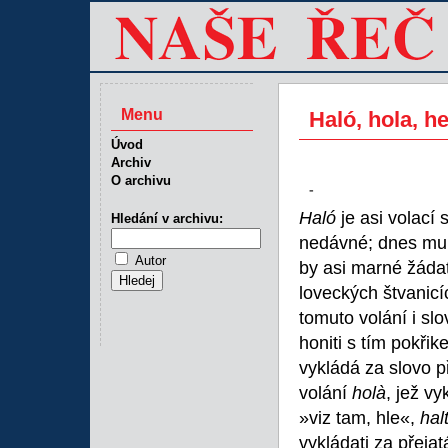
Menu
Haló, hola, he
Úvod
Archiv
O archivu
-
Haló
je asi volací
Hledání v archivu:
nedávné; dnes mu 
Autor
by asi marné žádati
loveckých štvanicí
tomuto volání i sl
honiti s tím pokřik
vykládá za slovo p
volání
holà
, jež vy
»viz tam, hle«,
hal
vykládati za přeja