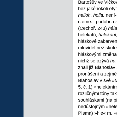
Bartošův ve Vlčko
bez jakéhokoli et
halloh, holla,
není-
čteme-li podobná s
(Čechoř. 243)
héla
helekati),
halekání
hláskové zabarvení
mluvidel než skute
hláskovými změnami
nichž se ozývá
ha,
znali již Blahosla
pronášení a zejmé
Blahoslav v své »M
5, č. 1) »helekání
rozličnými tóny ta
souhláskami (na př
nedůstojným »heleká
Písma) »hle« m. 