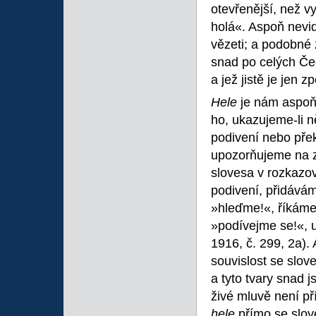
otevřenější, než v
holá«. Aspoň nevid
vězeti; a podobné
snad po celých Če
a jež jistě je jen 
Hele
je nám aspoň
ho, ukazujeme-li n
podivení nebo pře
upozorňujeme na z
slovesa v rozkazov
podivení, přidávám
»hleďme!«, říkáme
»podívejme se!«, u
1916, č. 299, 2a).
souvislost se slo
a tyto tvary snad j
živé mluvě není pří
hele
přímo se sl