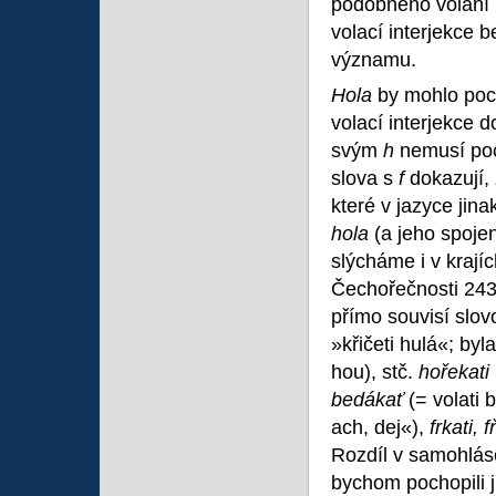
podobného volání n
volací interjekce b
významu.
Hola
by mohlo poc
volací interjekce 
svým
h
nemusí poc
slova s
f
dokazují,
které v jazyce jina
hola
(a jeho spoje
slýcháme i v krajíc
Čechořečnosti 24
přímo souvisí slo
»křičeti hulá«; by
hou), stč.
hořekati
bedákať
(= volati 
ach, dej«),
frkati, 
Rozdíl v samohlá
bychom pochopili j