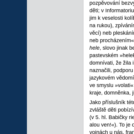
pozpěvování bezvý
děti; v Informatori
jim k veselosti k
na rukou), zpíván
věcí) neb pleskán
neb procházením«. 
hele
, slovo jinak 
pastevském »helek
domnívati, že žila 
naznačili, podpor
jazykovém vědomí s
ve smyslu »volati«
kraje, domněnka, ji
Jako příslušník té
zvláště děti pobíz
(v 5. hl. Babičky 
alou ven!«). To je
vojnách u nás, fra