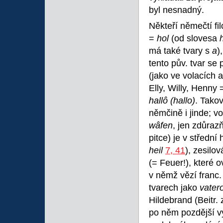
byl nesnadný.
Někteří němečtí f
=
hol
(od slovesa
má také tvary s
a
)
tento pův. tvar se
(jako ve volacích
Elly, Willy, Henny 
hallô (hallo)
. Takov
němčině i jinde; v
wâfen
, jen zdůraz
pitce) je v střední
heil
7, 41
), zesil
(= Feuer!), které
v němž vězí franc
tvarech jako
vater
Hildebrand (Beitr.
po něm pozdější v