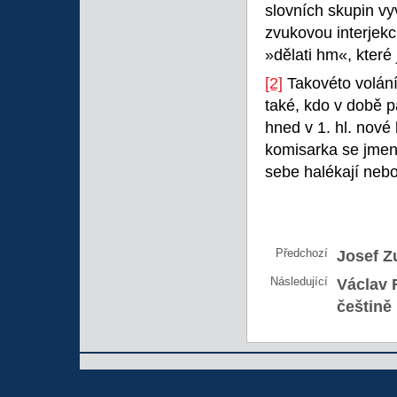
slovních skupin vy
zvukovou interjekc
»dělati hm«, které
[2]
Takovéto volání
také, kdo v době 
hned v 1. hl. nové
komisarka se jmen
sebe halékají neb
Předchozí
Josef Z
Následující
Václav 
češtině