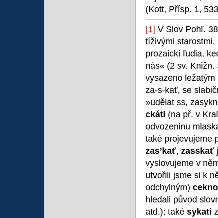
(Kott, Přísp. 1, 533
[1]
V Slov Pohľ. 38,
tíživými starostmi.
prozaickí ľudia, ke
nás« (2 sv. Knižn.
vysazeno ležatým 
za-s-kať, se slabi
»udělat ss, zasykno
ckáti
(na př. v Kra
odvozeninu mlaska
také projevujeme 
zas’kať
,
zasskať
j
vyslovujeme v něm
utvořili jsme si k
odchylným)
cekno
hledali původ slov
atd.); také
sykati
z