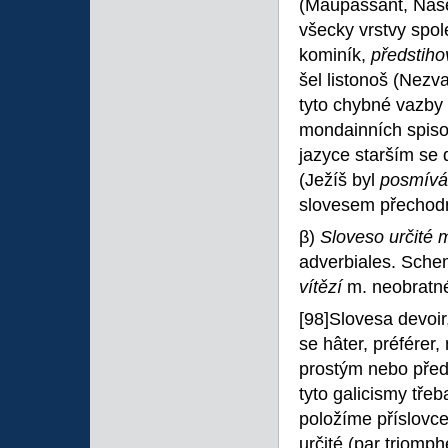
(Maupassant, Naš
všecky vrstvy spole
kominík,
předstih
šel listonoš (Nezva
tyto chybné vazby 
mondainních spisov
jazyce starším se
(Ježíš byl
posmív
slovesem přechodn
β)
Sloveso určité 
adverbiales. Sche
vítězí
m. neobratnéh
[98]Slovesa devoir,
se hâter, préférer,
prostým nebo předl
tyto galicismy třeb
položíme příslovce 
určité (par triomp