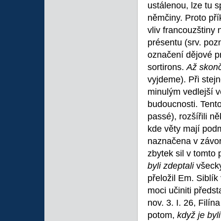
ustálenou, lze tu s
němčiny. Proto př
vliv francouzštiny
présentu (srv. poz
označení dějové p
sortirons.
Až skon
vyjdeme). Při stej
minulým vedlejší v
budoucnosti. Tento z
passé), rozšířili ně
kde věty mají podmě
naznačena v závo
zbytek sil v tomto
byli zdeptali
všecky
přeložil Em. Siblí
moci učiniti předs
nov. 3. I. 26, Fil
potom,
když je byl