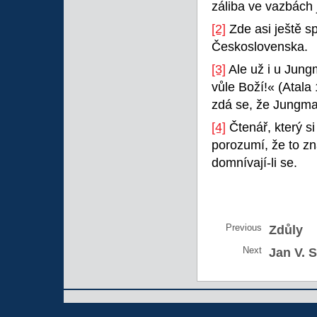
záliba ve vazbách 
[2]
Zde asi ještě s
Československa.
[3]
Ale už i u Jun
vůle Boží!« (Atala
zdá se, že Jungman
[4]
Čtenář, který si
porozumí, že to zn
domnívají-li se.
Previous
Zdůly
Next
Jan V. 