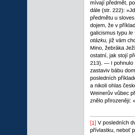
mívají předmět, po
dále (str. 222): »J
předmětu u sloves
dojem, že v příklad
galicismus typu
le
otázku,
již vám chc
Mino, žebráka Ježí
ostatní, jak stoj
213). — I pohnulo 
zastaviv bábu domo
posledních příkla
a nikoli ohlas čes
Weinerův vůbec př
znělo přirozeněji: 
[1]
V posledních dvo
přívlastku, neboť 