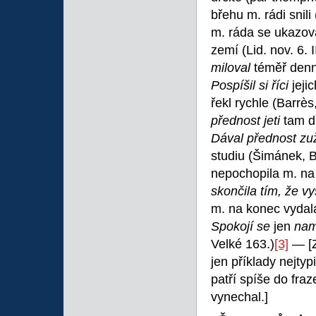
břehu m. rádi snili
m. ráda se ukazov
zemí (Lid. nov. 6. 
miloval
téměř den
Pospíšil si říci
jeji
řekl rychle (Barrè
přednost jeti
tam dr
Dával přednost zu
studiu (Šimánek, 
nepochopila m. na
skončila tím, že vy
m. na konec vydala
Spokojí se
jen
nam
Velké 163.)
[3]
— [Z
jen příklady nejtyp
patří spíše do fra
vynechal.]