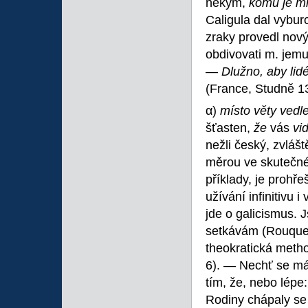
někým,
komu je m
Caligula dal vyburc
zraky provedl nový 
obdivovati m. jemu
—
Dlužno, aby lidé
(France, Studně 1
α)
místo věty vedle
šťasten,
že
vás
vi
nežli český, zvlášt
měrou ve skutečné 
příklady, je prohř
užívání infinitivu i
jde o galicismus.
setkávám (Rouquet
theokratická meth
6). — Nechť se m
tím, že, nebo lépe
Rodiny chápaly se 