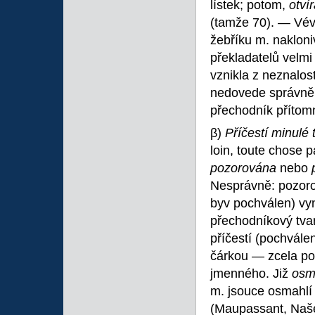
lístek; potom,
otví
(tamže 70). — Vé
žebříku m. naklon
překladatelů velmi
vznikla z neznalost
nedovede správně u
přechodník přítom
β)
Příčestí minulé 
loin, toute chose p
pozorována
nebo
Nesprávně: pozorov
byv pochválen) vyn
přechodníkový tvar 
příčestí (pochvále
čárkou — zcela po 
jmenného. Již
osm
m. jsouce osmahlí
(Maupassant, Naše 