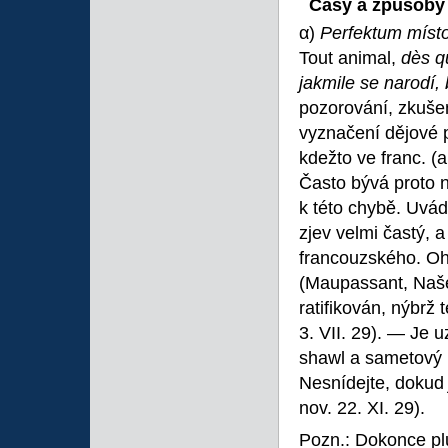
Časy a způsoby
α)
Perfektum míst
Tout animal,
dès qu
jakmile se narodí,
pozorování, zkuše
vyznačení dějové p
kdežto ve franc. (
Často bývá proto 
k této chybě. Uvád
zjev velmi častý, a
francouzského. Ohe
(Maupassant, Naše 
ratifikován, nýbrž 
3. VII. 29). — Je 
shawl a sametový 
Nesnídejte, doku
nov. 22. XI. 29).
Pozn.: Dokonce p