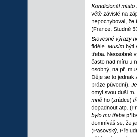
Kondicionál místo 
větě závislé na zá
nepochyboval, že
(France, Studně 57
Slovesné výrazy 
fidèle.
Musím
býti
třeba. Neosobné vý
často nad míru u n
osobný, na př. mus
Děje se to jednak 
próze původní).
Je
omyl svou duši m.
mně
ho (zrádce)
t
dopadnout atp. (Fr
bylo mu třeba
příb
domníváš se, že
j
(Pasovský, Přeludn