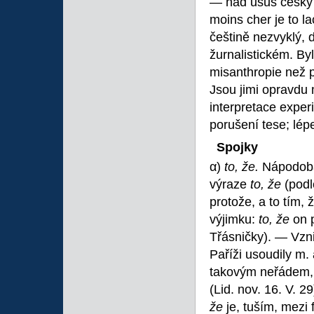
— nad usus český —
moins cher je to la
češtině nezvyklý, d
žurnalistickém. By
misanthropie než 
Jsou jimi opravdu 
interpretace exper
porušení tese; lépe
Spojky
α)
to, že.
Nápodoba 
výraze
to, že
(podl
protože, a to tím,
výjimku:
to, že
on 
Třásničky). — Vzn
Paříži usoudily m. 
takovým neřádem
(Lid. nov. 16. V. 2
že
je, tuším, mezi