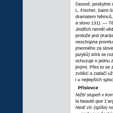
časové, poskytne o
L. Fischer, Saint
dramatem Němců, 
a slovo 131). —
T
Jindřich neměl vě
protože jest (Kará
neschopna
promlu
jmenného za sloves
jazyků) stírá se r
ochuzuje o jednu z
jinými. Přes to se
zvítězí a zatlačí 
i u nejlepších spis
Příslovce
Nižší stupeň v ko
la beauté
que
1’ar
hledí víc (spíše) 