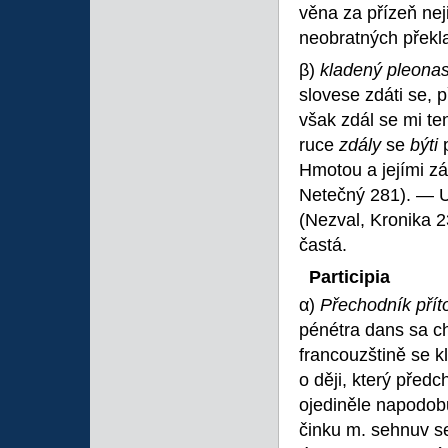
věna za přízeň nej
neobratných překl
β)
kladený pleonas
slovese zdáti se, p
však zdál se mi te
ruce
zdály
se
býti
Hmotou a jejími 
Netečný 281). — Up
(Nezval, Kronika 2
častá.
Participia
α)
Přechodník pří
pénétra dans sa 
francouzštině se k
o ději, který předc
ojediněle napodob
činku m. sehnuv s