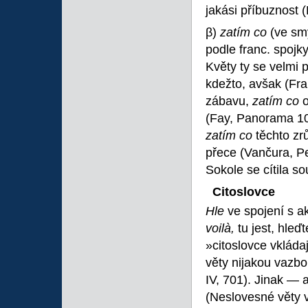
jakási příbuznost 
β)
zatím co
(ve sm
podle franc. spojk
Květy ty se velmi 
kdežto, avšak (Fra
zábavu,
zatím co
(Fay, Panorama 104
zatím co
těchto zr
přece (Vančura, P
Sokole se cítila s
Citoslovce
Hle
ve spojení s 
voilà,
tu jest, hleď
»citoslovce vkládaj
věty nijakou vazbo
IV, 701). Jinak —
(Neslovesné věty v 