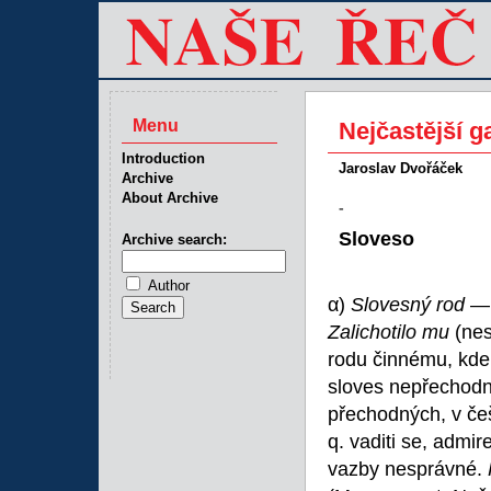
Menu
Nejčastější g
Introduction
Jaroslav Dvořáček
Archive
About Archive
-
Sloveso
Archive search:
Author
α)
Slovesný rod
Zalichotilo mu
(nes
rodu činnému, kde 
sloves nepřechodn
přechodných, v češt
q. vaditi se, admire
vazby nesprávné.