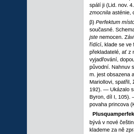
spálí ji (Lid. nov. 
zmocnila
asténie, 
β)
Perfektum míst
současné. Schema
jste
nemocen. Závis
řídící, klade se ve
překladatelé, ať z
vyjadřování, dopou
původní. Nahnuv se
m. jest obsazena a
Mariollovi, spatřil,
192). — Ukázalo s
Byron, díl I, 105).
povaha princova (
Plusquamperfe
bývá v nové češtině
klademe za ně zpra