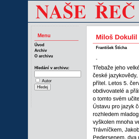
Menu
Miloš Dokulil
Úvod
František Štícha
Archiv
O archivu
-
Třebaže jeho velké
Hledání v archivu:
české jazykovědy, 
Autor
přítel. Letos 5. če
obdivovatelé a př
o tomto svém učitel
Ústavu pro jazyk č
rozhledem mladogr
vyškolen mnoha ve
Trávníčkem, Jako
Pedersenem, dva r