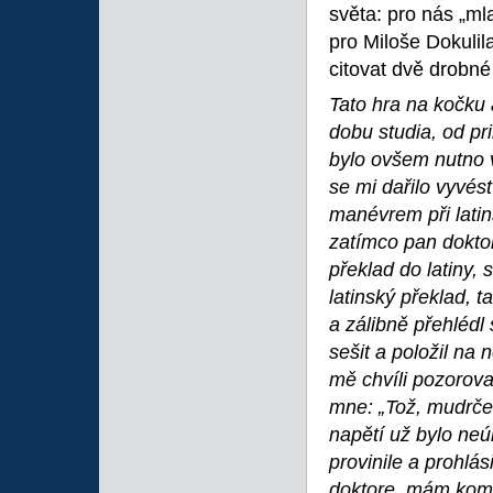
světa: pro nás „mla
pro Miloše Dokulil
citovat dvě drobné
Tato hra na kočku
dobu studia, od pr
bylo ovšem nutno v
se mi dařilo vyvés
manévrem při latins
zatímco pan dokto
překlad do latiny, 
latinský překlad, 
a zálibně přehlédl 
sešit a položil na
mě chvíli pozoroval
mne: „Tož, mudrče,
napětí už bylo ne
provinile a prohlá
doktore, mám komp