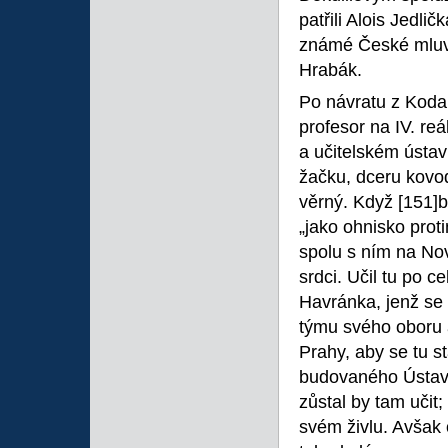
patřili Alois Jedl
známé České mluvn
Hrabák.
Po návratu z Kodan
profesor na IV. r
a učitelském ústav
žačku, dceru kovodě
věrný. Když
[151]b
„jako ohnisko prot
spolu s ním na Nov
srdci. Učil tu po 
Havránka, jenž se 
týmu svého oboru a
Prahy, aby se tu s
budovaného Ústavu
zůstal by tam učit
svém živlu. Avšak