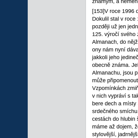
známým, a neméně 
[153]V roce 1996 
Dokulil stal v roc
později už jen jed
125. výročí svého 
Almanach, do nějž 
ony nám nyní dávaj
jakkoli jeho jedine
obecně známa. J
Almanachu, jsou p
může připomenout 
Vzpomínkách zmiňu
v nich vypráví s t
bere dech a místy 
srdečného smíchu. 
cestách do hlubin 
máme až dojem, že
stylovější, jadrněj