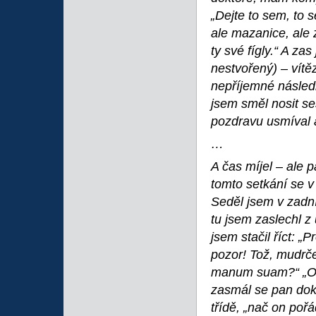
„Dejte to sem, to s
ale mazanice, ale 
ty své fígly.“ A z
nestvořený) – vítě
nepříjemné následk
jsem směl nosit se
pozdravu usmíval a
…
A čas míjel – ale 
tomto setkání se v 
Seděl jsem v zadní
tu jsem zaslechl z
jsem stačil říct: 
pozor! Tož, mudrče
manum suam?“ „Obja
zasmál se pan dokt
třídě, „nač on poř