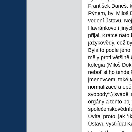
František Daneš, k
Rýnem, byl Miloš D
vedení ústavu. Nej
Havránkovo i jiný
přijal. Krátce nat
jazykovědy, což by
Byla to podle jeho
měly proti většině
kolegia (Miloš Doku
neboť si ho tehdejš
jmenovcem, také 
normalizace a opě
svobody“.) sváděl 
orgány a tento bo
společenskovědních
Uvítal proto, jak ř
Ústavu vystřídal K