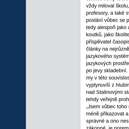
vždy miloval školu
profesory, a také 
poslání vůbec se p
tedy alespoň jako 
koutků, jako školit
přispěvatel časopi
články na nejrůzněj
jazykového systém
jazykových prostře
po jevy skladební. 
my v této souvislo
vyplynuvší z hlubin
nad Stalinovými st
tehdy veřejně proh
„Jsem vůbec toho n
méně přikazovat a z
správné a ono nesp
zákonné, je noremn