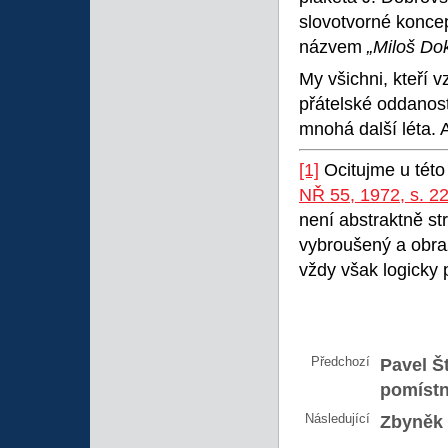
slovotvorné konce
názvem
„Miloš Do
My všichni, kteří v
přátelské oddanost
mnohá další léta. 
[1]
Ocitujme u této 
NŘ 55, 1972, s. 2
není abstraktně str
vybroušený a obra
vždy však logicky 
Předchozí
Pavel Š
pomístn
Následující
Zbyněk 