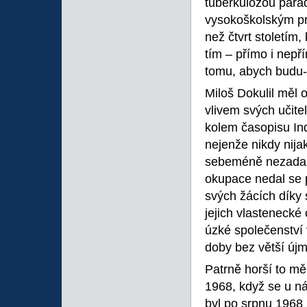
tuberkulózou parad
vysokoškolským pr
než čtvrt stoletím
tím – přímo i nep
tomu, abych budu-l
Miloš Dokulil měl o
vlivem svých učite
kolem časopisu In
nejenže nikdy nijak
sebeméně nezadal.
okupace nedal se p
svých žácích díky
jejich vlastenecké
úzké společenství 
doby bez větší újm
Patrně horší to mě
1968, když se u n
byl po srpnu 1968 