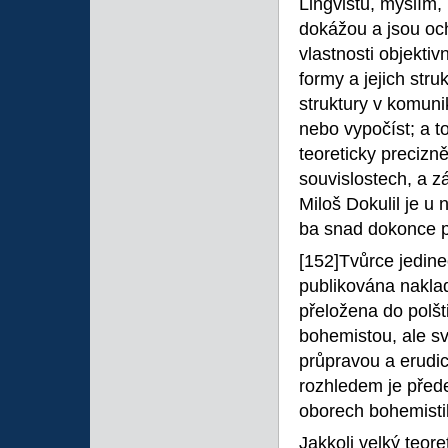
Lingvistů, myslím,
dokážou a jsou och
vlastnosti objektiv
formy a jejich stru
struktury v komunik
nebo vypočíst; a t
teoreticky precizn
souvislostech, a z
Miloš Dokulil je u
ba snad dokonce p
[152]Tvůrce jedin
publikována naklad
přeložena do polšt
bohemistou, ale s
průpravou a erudic
rozhledem je před
oborech bohemistiky
Jakkoli velký teor