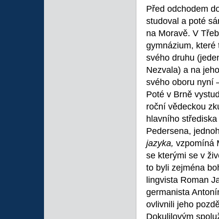
Před odchodem do P
studoval a poté s
na Moravě. V Třebí
gymnázium, které 
svého druhu (jede
Nezvala) a na jeh
svého oboru nyní 
Poté v Brně vystud
roční vědeckou zk
hlavního střediska
Pedersena, jednoho
jazyka,
vzpomíná M
se kterými se v živ
to byli zejména b
lingvista Roman J
germanista Antonín
ovlivnili jeho pozd
Dokulilovým spolu