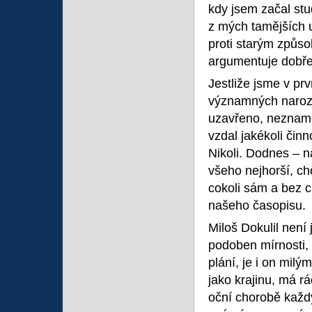
kdy jsem začal stu
z mých tamějších uč
proti starým způs
argumentuje dobře 
Jestliže jsme v pr
významných narozen
uzavřeno, nezname
vzdal jakékoli činn
Nikoli. Dodnes – 
všeho nejhorší, ch
cokoli sám a bez c
našeho časopisu.
Miloš Dokulil není
podoben mírnosti, z
plání, je i on mil
jako krajinu, má r
oční chorobě každ