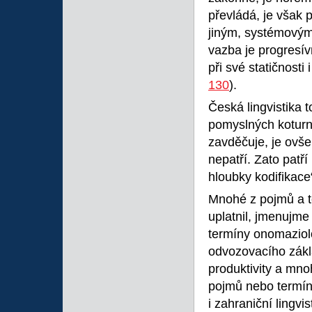
převládá, je však 
jiným, systémovým.
vazba je progresív
při své statičnosti 
130
).
Česká lingvistika 
pomyslných koturn
zavděčuje, je ovše
nepatří. Zato patř
hloubky kodifikace
Mnohé z pojmů a te
uplatnil, jmenujm
termíny onomaziolo
odvozovacího zákl
produktivity a mno
pojmů nebo termín
i zahraniční lingv