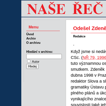
Menu
Odešel Zdeně
Úvod
Redakce
Archiv
O archivu
-
Když jsme si nedáv
Hledání v archivu:
CSc. (
NŘ 79, 1996
Autor
tuto významnou os
smutkem. Zdeněk H
dubna 1998 v Praz
redaktor Slova a s
gramatiky Ústavu 
plného plánů a úk
vynikajícího znalc
souvislosti také j