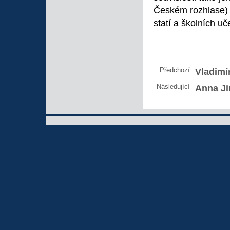
Českém rozhlase) i
statí a školních u
Předchozí
Vladimír
Následující
Anna Ji