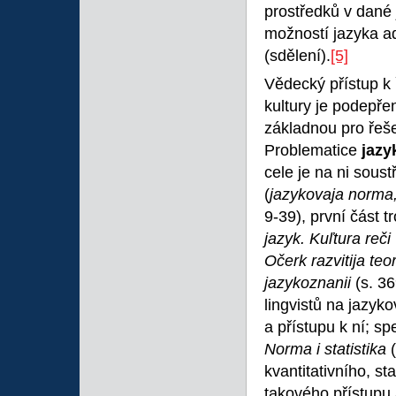
prostředků v dané 
možností jazyka ad
(sdělení).
[5]
Vědecký přístup k
kultury je podepře
základnou pro řeše
Problematice
jazy
cele je na ni sou
(
jazykovaja norma
9-39), první část tr
jazyk. Kuľtura reči
Očerk razvitija te
jazykoznanii
(s. 3
lingvistů na jazyk
a přístupu k ní; s
Norma i statistika
kvantitativního, s
takového přístupu 