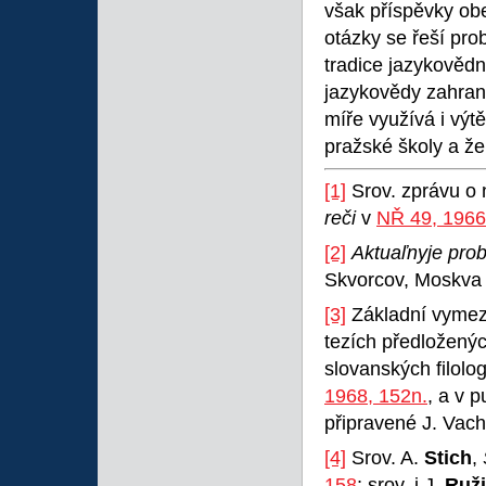
však příspěvky ob
otázky se řeší pr
tradice jazykovědn
jazykovědy zahrani
míře využívá i výt
pražské školy a že
[1]
Srov. zprávu o 
reči
v
NŘ 49, 1966
[2]
Aktuaľnyje prob
Skvorcov, Moskva 1
[3]
Základní vyme
tezích předložený
slovanských filolog
1968, 152n.
, a v p
připravené J. Vach
[4]
Srov. A.
Stich
,
158
; srov. i J.
Ruž