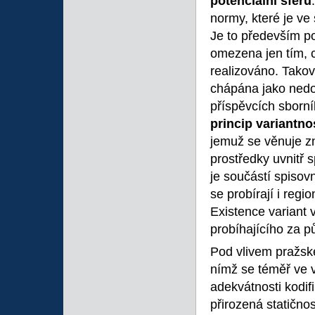
potenciální
sféru
normy, které je v
Je to především po
omezena jen tím, c
realizováno. Takov
chápána jako nedos
příspěvcích sborní
princip
variantno
jemuž se věnuje zn
prostředky uvnitř 
je součástí spisov
se probírají i regi
Existence variant v
probíhajícího za pů
Pod vlivem pražské
nímž se téměř ve 
adekvátnosti kodif
přirozená statičnos