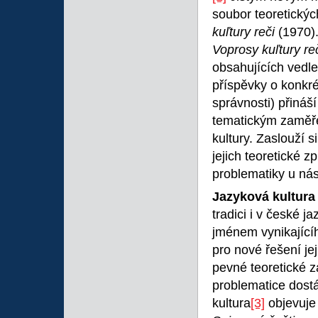
soubor teoretickýc
kuľ​tury reči
(1970)
Voprosy kuľtury re
obsahujících vedle
příspěvky o konkr
správnosti) přináš
tematickým zaměře
kultury. Zaslouží 
jejich teoretické 
problematiky u nás
Jazyková kultura
tradici i v české 
jménem vynikající
pro nové řešení j
pevné teoretické 
problematice dostá
kultura
[3]
objevuje