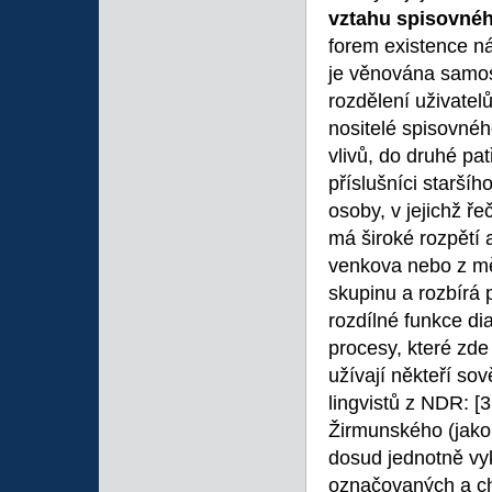
vztahu spisovné
forem existence ná
je věnována samost
rozdělení uživatelů
nositelé spisovnéh
vlivů, do druhé pat
příslušníci staršíh
osoby, v jejichž ř
má široké rozpětí a
venkova nebo z měs
skupinu a rozbírá 
rozdílné funkce di
procesy, které zde
užívají někteří so
lingvistů z NDR:
[
Žirmunského (jako 
dosud jednotně vy
označovaných a c