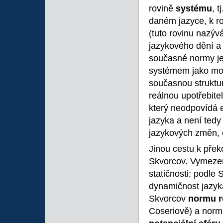
rovině
systému
, 
daném jazyce, k r
(tuto rovinu nazýv
jazykového dění a 
současné normy je
systémem jako mož
současnou struktur
reálnou upotřebite
který neodpovídá 
jazyka a není ted
jazykových změn, 
Jinou cestu k pře
Skvorcov. Vymezen
statičnosti; podle 
dynamičnost jazyka
Skvorcov
normu
Coseriově) a normu