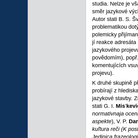
studia. Nelze je 
směr jazykové vých
Autor stati B. S. 
problematikou dotý
polemicky přijíma
jí reakce adresáta
jazykového projev
povědomím), popř. 
komentujících vsu
projevu).
K druhé skupině př
probírají z hlediska
jazykové stavby. Z
stati G. I.
Mis
’
kev
normativnaja ocen
aspekte
),
V. P.
Dan
kuľtura reči (K po
Jedinica frazeolo