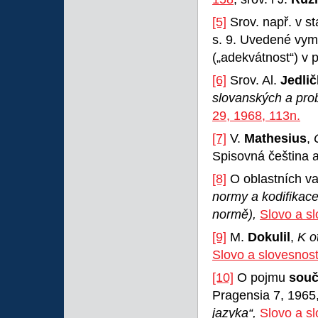
[5]
Srov. např. v st
s. 9. Uvedené vyme
(„adekvátnost“) v 
[6]
Srov. Al.
Jedli
slovanských a pro
29, 1968, 113n.
[7]
V.
Mathesius
,
Spisovná čeština a
[8]
O oblastních var
normy a kodifikace
normě),
Slovo a sl
[9]
M.
Dokulil
,
K o
Slovo a slovesnost
[10]
O pojmu
sou
Pragensia 7, 1965,
jazyka“,
Slovo a s