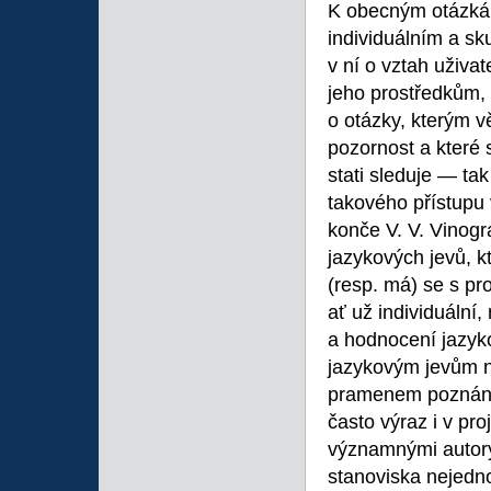
K obecným otázkám 
individuálním a sk
v ní o vztah uživat
jeho prostředkům, 
o otázky, kterým 
pozornost a které s
stati sleduje — ta
takového přístupu v
konče V. V. Vinogr
jazykových jevů, k
(resp. má) se s p
ať už individuální
a hodnocení jazyko
jazykovým jevům n
pramenem poznání v
často výraz i v pro
významnými autory 
stanoviska nejedn