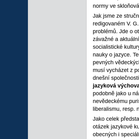
normy ve skloňová
Jak jsme ze stručn
redigovaném V. G.
problémů. Jde o ot
závažné a aktuální
socialistické kultu
nauky o jazyce. Te
pevných vědeckých
musí vycházet z p
dnešní společnosti
jazyková
výchov
podobně jako u ná
nevědeckému puris
liberalismu, resp. 
Jako celek předsta
otázek jazykové ku
obecných i speciál