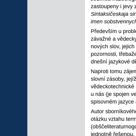
zastoupeny i jevy 
Sintaksičeskaja sin
imen sobstvennych 
Především u proble
závažné a vědecky
nových slov, jejic
pozornosti, třebaže
dnešní jazykové d
Naproti tomu zájem
slovní zásoby, je
vědeckotechnické r
u nás (je spojen v
spisovném jazyce a
Autor sborníkového
otázku vztahu term
(obščeliteraturnog
jednotně řešenou,