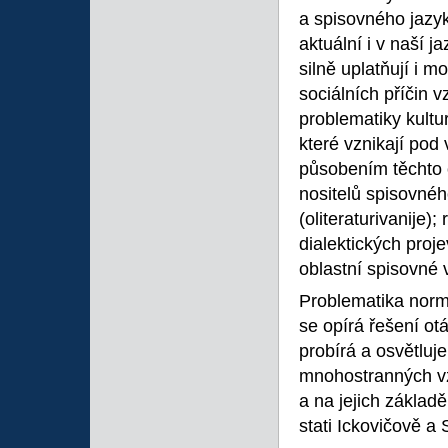
a spisovného jazyk
aktuální i v naší j
silně uplatňují i m
sociálních příčin v
problematiky kultur
které vznikají pod 
působením těchto 
nositelů spisovnéh
(oliteraturivanije)
dialektických proj
oblastní spisovné v
Problematika normy
se opírá řešení ot
probírá a osvětluj
mnohostranných vzt
a na jejich základ
stati Ickovičově a