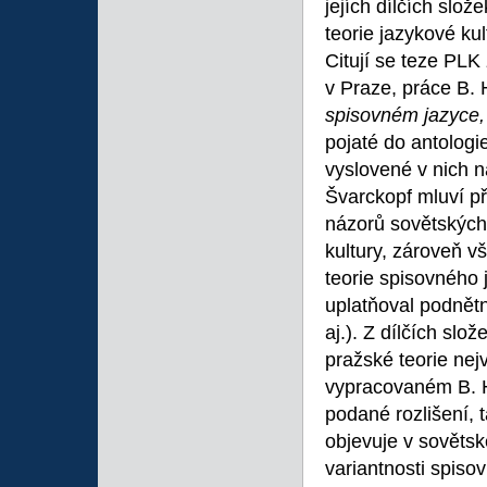
jejích dílčích slož
teorie jazykové kul
Citují se teze PLK
v Praze, práce B. 
spisovném jazyce
pojaté do antologi
vyslovené v nich n
Švarckopf mluví př
názorů sovětských 
kultury, zároveň v
teorie spisovného
uplatňoval podnětn
aj.). Z dílčích slo
pražské teorie nej
vypracovaném B. H
podané rozlišení, 
objevuje v sovětsk
variantnosti spiso