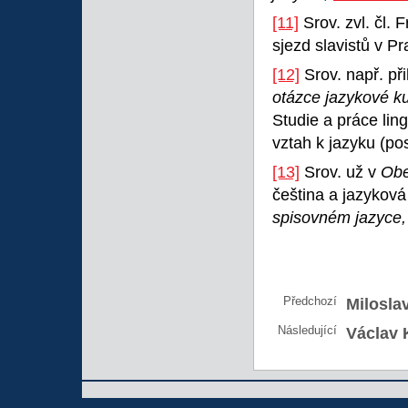
[11]
Srov. zvl. čl. F
sjezd slavistů v Pr
[12]
Srov. např. př
otázce jazykové kul
Studie a práce ling
vztah k jazyku (po
[13]
Srov. už v
Obe
čeština a jazyková
spisovném jazyce
Předchozí
Milosla
Následující
Václav 