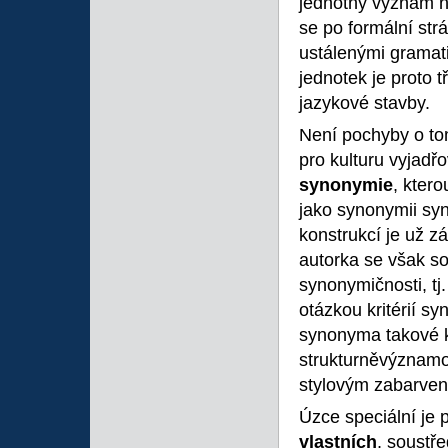
jednotný význam n
se po formální st
ustálenými gramat
jednotek je proto 
jazykové stavby.
Není pochyby o tom
pro kulturu vyjadř
synonymie
, kter
jako synonymii sy
konstrukcí je už zál
autorka se však so
synonymičnosti, tj
otázkou kritérií s
synonyma takové ko
strukturněvýznamov
stylovým zabarven
Úzce speciální je 
vlastních
, soustř