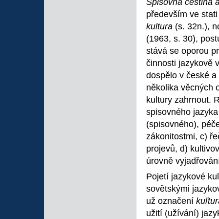
Spisovná čeština 
především ve stati
kultura
(s. 32n.), 
(1963, s. 30), pos
stává se oporou pr
činnosti jazykově
dospělo v české a
několika věcných 
kultury zahrnout. R
spisovného jazyka 
(spisovného), péče
zákonitostmi, c) ře
projevů, d) kultiv
úrovně vyjadřování
Pojetí jazykové ku
sovětskými jazyko
už označení
kuľtur
užití (užívání) jaz