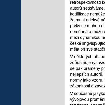
retrospektivnosti 
autorů setkáváme.
kodifikace nemůže 
že musí adekvátně
prvky se mohou obj
neměnná a může u
mezi dynamikou no
české lingvis
[30]t
měla při své statič
V některých příspě
zdůrazňuje rys
vzo
se pak prameny pr
nejlepších autorů
normy jako vzoru, i
zákonitosti a závaz
V současné jazykov
vývojovou proměnn