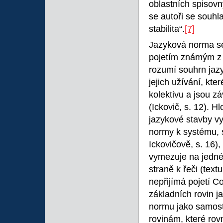
oblastních spisovn
se autoři se souh
stabilita“.
[7]
Jazyková norma se
pojetím známým z 
rozumí souhrn jazy
jejich užívání, kt
kolektivu a jsou z
(Ickovič, s. 12). 
jazykové stavby v
normy k systému, s
Ickovičově, s. 16)
vymezuje na jedné
straně k řeči (text
nepřijímá pojetí C
základních rovin 
normu jako samost
rovinám, které ro