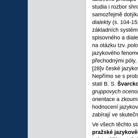
studia i rozbor s
samozřejmě dotýká 
dialekty
(s. 104-15
základních systémo
spisovného a diale
na otázku tzv.
polo
jazykového fenome
přechodnými póly,
[28]v české jazy
Nepřímo se s prob
stati B. S.
Švarck
gruppovych oceno
orientace a zkouma
hodnocení jazykov
zabírají ve skutečn
Ve všech těchto sta
pražské
jazykov