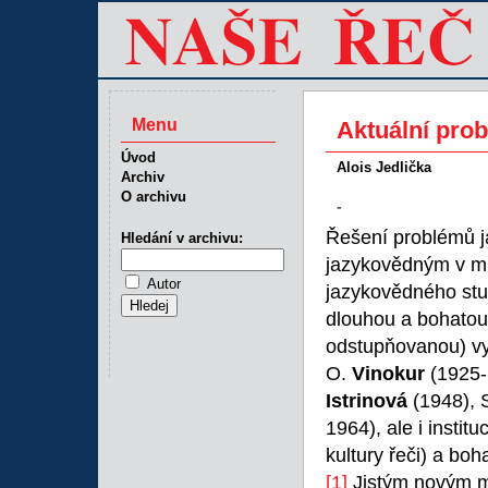
Menu
Aktuální prob
Úvod
Alois Jedlička
Archiv
O archivu
-
Řešení problémů j
Hledání v archivu:
jazykovědným v mn
Autor
jazykovědného stu
dlouhou a bohatou 
odstupňovanou) v
O.
Vinokur
(1925-
Istrinová
(1948), S
1964), ale i instit
kultury řeči) a bo
[1]
Jistým novým m