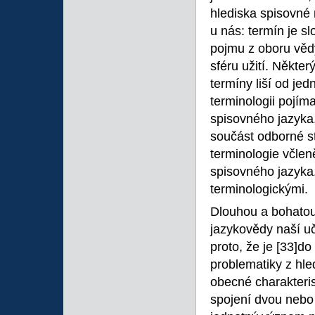
hlediska spisovné 
u nás: termín je s
pojmu z oboru vědy
sféru užití. Někte
termíny liší od je
terminologii pojím
spisovného jazyka,
součást odborné st
terminologie včle
spisovného jazyka,
terminologickými.
Dlouhou a bohatou 
jazykovědy naší u
proto, že je
[33]do
problematiky z hle
obecné charakteri
spojení dvou nebo