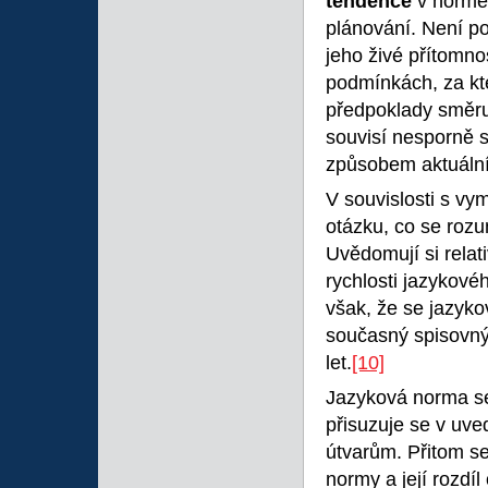
tendence
v normě,
plánování. Není po
jeho živé přítomnos
podmínkách, za kt
předpoklady směru 
souvisí nesporně s
způsobem aktuální
V souvislosti s vy
otázku, co se ro
Uvědomují si relat
rychlosti jazykové
však, že se jazyko
současný spisovn
let.
[10]
Jazyková norma se
přisuzuje se v u
útvarům. Přitom se
normy a její rozdí