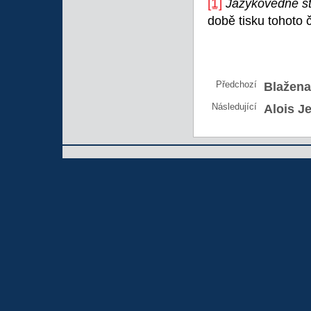
[1]
Jazykovedné št
době tisku tohoto č
Předchozí
Blažena
Následující
Alois Je