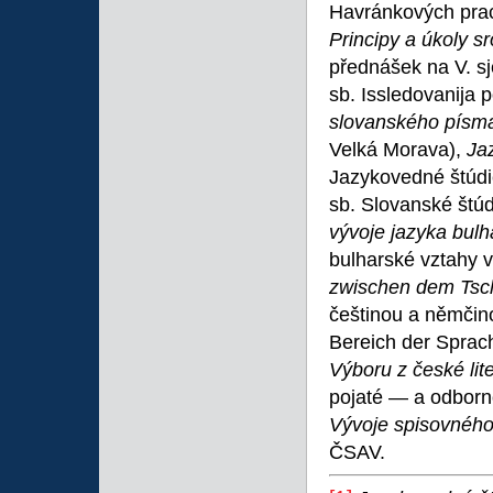
Havránkových pra
Principy a úkoly s
přednášek na V. sj
sb. Issledovanija 
slovanského písma 
Velká Morava),
Jaz
Jazykovedné štúdie
sb. Slovanské štúd
vývoje jazyka bul
bulharské vztahy v 
zwischen dem Tsc
češtinou a němčin
Bereich der Sprach
Výboru z české lit
pojaté — a odborn
Vývoje spisovného
ČSAV.