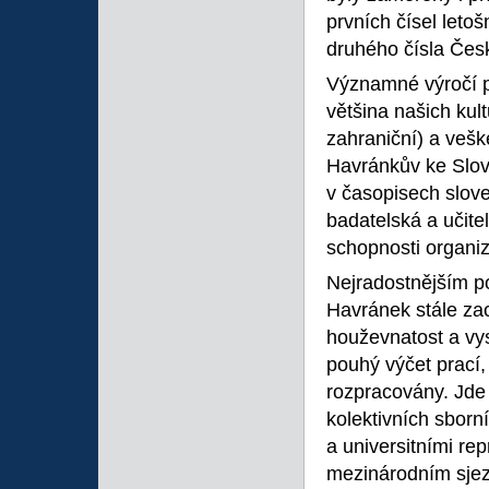
prvních čísel letoš
druhého čísla Česk
Významné výročí př
většina našich kul
zahraniční) a veške
Havránkův ke Slov
v časopisech slove
badatelská a učite
schopnosti organiza
Nejradostnějším po
Havránek stále za
houževnatost a vys
pouhý výčet prací,
rozpracovány. Jde 
kolektivních sborn
a universitními re
mezinárodním sjezd