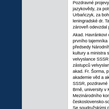
Pozdravné projevy 
jazykovědy, za pols
Urbańczyk, za boh
leningradské dr. T
zároveň odevzdal 
Akad. Havránkovi 
prvního tajemníka
předsedy Národního
kultury a ministra
velvyslance SSSR 
zástupců velvysla
akad. Fr. Šorma, 
akademie věd a ak
SSSR, pozdravné do
Brně, university v
Mezinárodního kom
československo-sov
Se soudružskými po