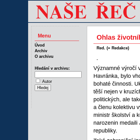
Menu
Ohlas životn
Úvod
Red. (= Redakce)
Archiv
O archivu
-
Významné výročí v
Hledání v archivu:
Havránka, bylo vho
Autor
bohaté činnosti. Uk
těší nejen v kruzíc
politických, ale ta
a členu kolektivu
ministr školství a 
narozenin medaili
republiky.