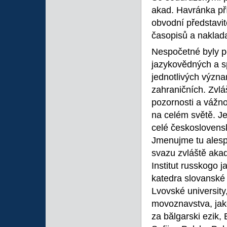
akad. Havránka př
obvodní představi
časopisů a naklada
Nespočetné byly po
jazykovědných a s
jednotlivých význa
zahraničních. Zvlá
pozornosti a vážno
na celém světě. J
celé československ
Jmenujme tu alesp
svazu zvláště akad.
Institut russkogo 
katedra slovanské f
Lvovské university
movoznavstva, jako
za bălgarski ezik, 