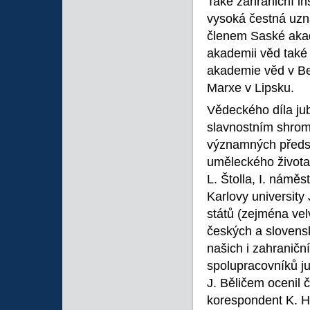
Také zahraniční ins
vysoká čestná uzn
členem Saské akade
akademii věd tak
akademie věd v Ber
Marxe v Lipsku.
Vědeckého díla ju
slavnostním shrom
významných předst
uměleckého života
L. Štolla, I. náměst
Karlovy university
států (zejména ve
českých a slovensk
našich i zahraničn
spolupracovníků j
J. Běličem ocenil 
korespondent K. Ho