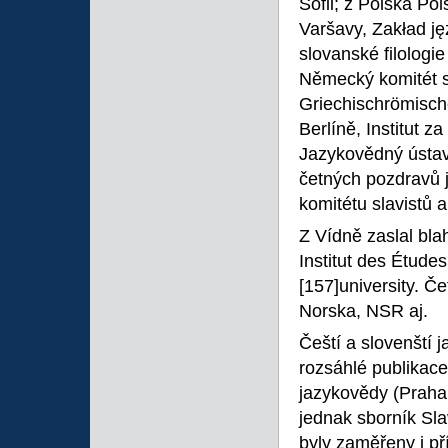
Sofii; z Polska Po
Varšavy, Zakład j
slovanské filologi
Německý komitét slav
Griechischrömisc
Berlíně, Institut 
Jazykovědný ústav
četných pozdravů j
komitétu slavistů a 
Z Vídně zaslal blah
Institut des Étude
[157]university. Če
Norska, NSR aj.
Čeští a slovenští 
rozsáhlé publikace
jazykovědy (Praha
jednak sborník Sla
byly zaměřeny i p