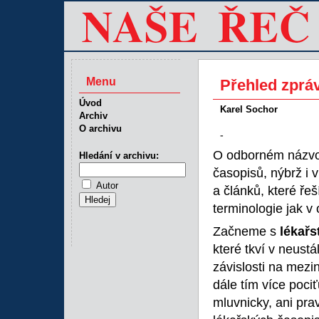
Menu
Přehled zpráv
Úvod
Karel Sochor
Archiv
O archivu
-
O odborném názvos
Hledání v archivu:
časopisů, nýbrž i 
Autor
a článků, které ře
terminologie jak v
Začneme s
lékařs
které tkví v neust
závislosti na mezi
dále tím více pociť
mluvnicky, ani prav