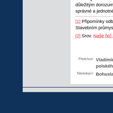
důležitým dorozum
správné a jednotn
[1]
Připomínky odbo
Stavebním průmyslu
[2]
Srov.
Naše řeč,
Předchozí
Vladimí
polskéh
Následující
Bohusla