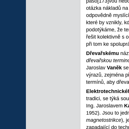
páso
[173]vou nebo
otázka nákladů na
odpovědně myslící 
které by vznikly, 
podotýkáme, že ter
řešit kolektivně s 
při tom ke spoluprá
Dřevařskému
názv
dřevařskou termin
Jaroslav
Vaněk
se
výrazů, zejména p
termínů, aby dřeva
Elektrotechnické
tradici, se týká s
Ing. Jaroslavem
K
1952). Jsou to jed
magnetostrikce
),
j
zapadající do tech