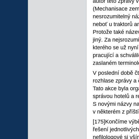
autor této zprávy 
(Mechanisace zeměd
nesrozumitelný n
neboť u traktorů an
Protože také název
jiný. Za nejsrozum
kterého se už nyní
pracující a schváli
zaslaném terminol
V poslední době čt
rozhlase zprávy a
Tato akce byla org
správou hotelů a r
S novými názvy na
v některém z příští
[175]Končíme výbě
řešení jednotlivých
nefilologové si vš