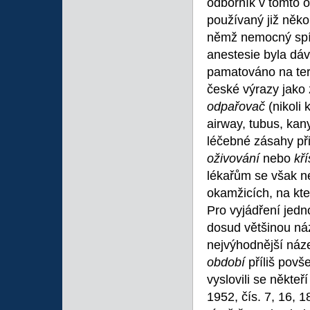
odborník v tomto o
používaný již někol
němž nemocný spí.
anestesie byla dá
pamatováno na ter
české výrazy jako 
odpařovač
(nikoli 
airway, tubus, kan
léčebné zásahy při
oživování
nebo
kř
lékařům se však ne
okamžicích, na kte
Pro vyjádření jedn
dosud většinou n
nejvýhodnější ná
období
příliš pov
vyslovili se někteř
1952, čís. 7, 16, 