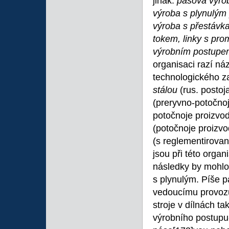
jinak:
pásová výrob
výroba s plynulým 
výroba s přestávk
tokem, linky s pr
výrobním postupem
organisaci razí n
technologického z
stálou
(rus. postoj
(preryvno-potočno
potočnoje proizvo
(potočnoje proizv
(s reglementirovan
jsou při této organ
následky by mohlo
s plynulým. Píše p
vedoucímu provozu
stroje v dílnách t
výrobního postupu