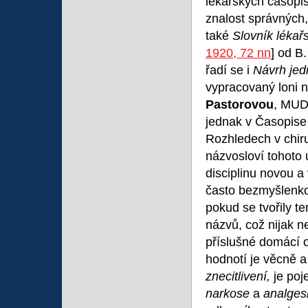
lékařských časopi
znalost správných
také
Slovník lékař
1920, 72 nn
] od B
řadí se i
Návrh jed
vypracovaný loni na
Pastorovou
, MUD
jednak v Časopise 
Rozhledech v chirur
názvosloví tohoto 
disciplinu novou a 
často bezmyšlenko
pokud se tvořily t
názvů, což nijak n
příslušné domácí o
hodnotí je věcně 
znecitlivení,
je poj
narkose
a
analgesi