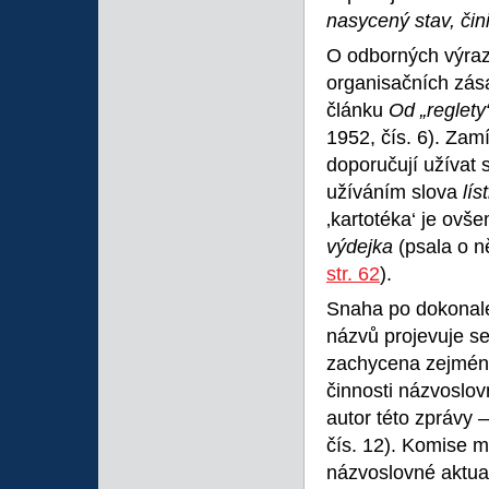
nasycený stav, čini
O odborných výra
organisačních zás
článku
Od „reglety
1952, čís. 6). Zam
doporučují užívat 
užíváním slova
lí
‚kartotéka‘ je ov
výdejka
(psala o 
str. 62
).
Snaha po dokonalé
názvů projevuje s
zachycena zejmén
činnosti názvoslo
autor této zprávy 
čís. 12). Komise 
názvoslovné aktual