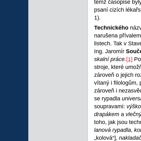
témž časopise byly
psaní cizích lékařs
1).
Technického
názv
narušena přívalem 
listech. Tak v Stav
Ing. Jaromír
Souč
skalní práce.
[1]
Po
stroje, které umož
zároveň o jejich r
vítaný i filologům
zároveň i nezasvěc
se rypadla
univers
soupravami:
výško
drapákem
a
vlečn
toho, jak jsou tec
lanová rypadla, k
„kolová“],
naklada