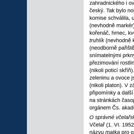
zahradnického i o
český. Tak bylo no
komise schválila,
(nevhodně markér
kořenáč, hrnec, kv
truhlík
(nevhodně ko
(neodborně pařiště
snímatelnými prkn
přezimování rostli
(nikoli poticí skř
zeleninu a ovoce 
(nikoli platon). V
připomínky a další
na stránkách časop
orgánem Čs. akad
O správné včelařs
Včelař (1. VI. 195
názvu
matka
pro 