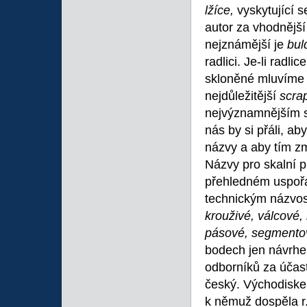
lžíce,
vyskytující 
autor za vhodnějš
nejznámější je
bul
radlici. Je-li radl
skloněné mluvíme
nejdůležitější
scra
nejvýznamnějším s
nás by si přáli, ab
názvy a aby tím zm
Názvy pro skalní pr
přehledném uspořá
technickým názvosl
krouživé, válcové,
pásové, segment
bodech jen návrhem
odborníků za účast
český. Východiske
k němuž dospěla r