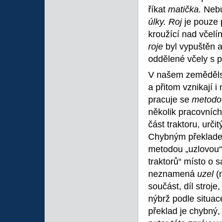
říkat
matička.
Nebu
úlky. Roj
je pouze 
kroužící nad včel
roje
byl vypuštěn 
oddělené včely s 
V našem zemědělst
a přitom vznikají 
pracuje se
metodo
několik pracovníc
část traktoru, urči
Chybným překladem
metodou „uzlovou“ 
traktorů“ místo o 
neznamená
uzel
(
součást, díl stroj
nýbrž podle situa
překlad je chybný,