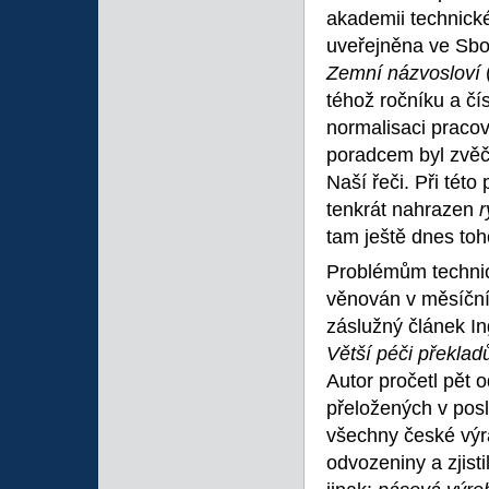
akademii technick
uveřejněna ve Sb
Zemní názvosloví
téhož ročníku a čí
normalisaci pracov
poradcem byl zvěč
Naší řeči. Při této
tenkrát nahrazen
tam ještě dnes toh
Problémům technic
věnován v měsíční
záslužný článek I
Větší péči překla
Autor pročetl pět 
přeložených v posl
všechny české výr
odvozeniny a zjisti