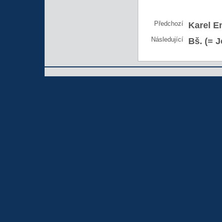
Předchozí
Karel En
Následující
Bš. (= 