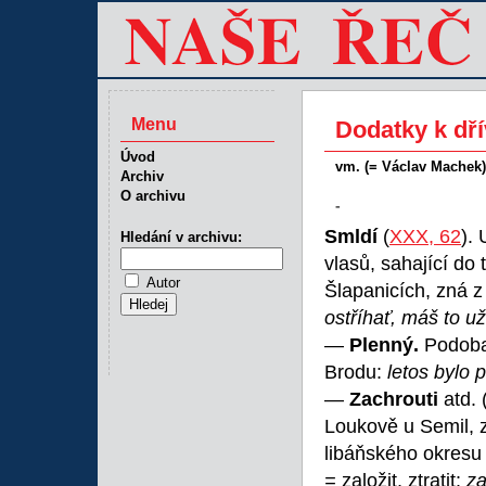
Menu
Dodatky k dř
Úvod
vm. (= Václav Machek)
Archiv
O archivu
-
Smldí
(
XXX, 62
).
Hledání v archivu:
vlasů, sahající do 
Autor
Šlapanicích, zná 
ostříhať, máš to u
—
Plenný.
Podob
Brodu:
letos bylo 
—
Zachrouti
atd. 
Loukově u Semil,
libáňského okresu 
=
založit, ztratit:
za