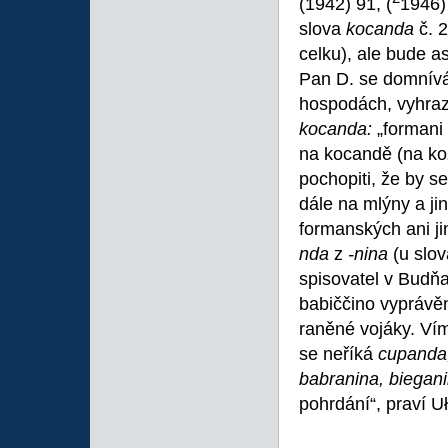
(1942) 91, (
1946)
slova
kocanda
č. 
celku), ale bude a
Pan D. se domnívá
hospodách, vyhra
kocanda:
„formani 
na kocandě (na koz
pochopiti, že by s
dále na mlýny a ji
formanských ani j
nda
z
-nina
(u slo
spisovatel v Budňa
babiččino vyprávěn
raněné vojáky. Ví
se neříká
cupanda
babranina, biegani
pohrdání“, praví U