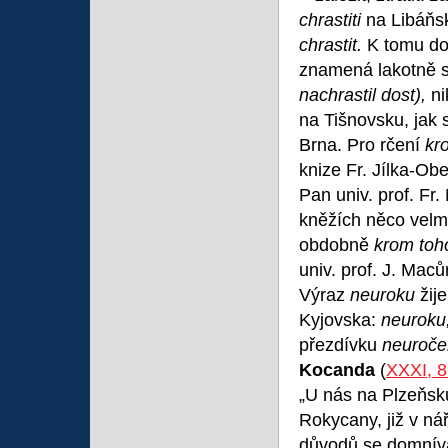
chrastiti
na Libáňs
chrastit.
K tomu do
znamená lakotně sp
nachrastil dost),
ni
na Tišnovsku, jak 
Brna. Pro rčení
kr
knize Fr. Jílka-Obe
Pan univ. prof. Fr.
kněžích něco velm
obdobně
krom toh
univ. prof. J. Mac
Výraz
neuroku
žij
Kyjovska:
neuroku,
přezdívku
neuroče
Kocanda
(
XXXI, 
„U nás na Plzeňsk
Rokycany, již v ná
důvodů se domnívat