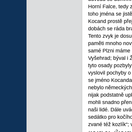
Horní Falce, tedy 
toho jména se jist
Kocand prostě pře
dobách se ráda b
Tento zvyk je dosu
paměti mnoho nový
samé Plzni máme Pe
Vyšehrad; býval i Ž
tyto osady pozbyly
vyslovil pochyby o
se jméno Kocanda v
nebylo německých 
nijak podstatně up
mohli snadno přen
naši lidé. Dále uv
sedátko pro kočíh
zvané též kozlík“;
2