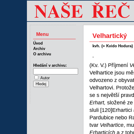
Menu
Velhartický
Úvod
kvh. (= Kvido Hodura)
Archiv
O archivu
-
(Kv. V.) Příjmení
V
Hledání v archivu:
Velhartice jsou mě
Autor
odvozeno z obyva
Velhartovi. Proto
se s největší prav
Erhart,
složené ze 
sluli
[120]Erhartici
Pardubice nebo Rati
tvar
Velhartice
, mu
Erharticích
a z toh