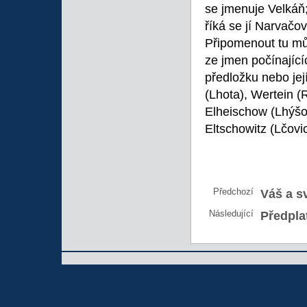
se jmenuje Velkáň;
říká se jí Narvač
Připomenout tu mů
ze jmen počínající
předložku nebo jej
(Lhota), Wertein (R
Elheischow (Lhýšov)
Eltschowitz (Lčovic
Předchozí
Váš a s
Následující
Předpla