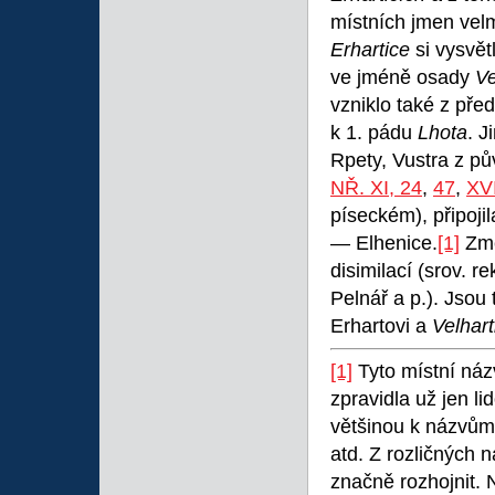
místních jmen vel
Erhartice
si vysvět
ve jméně osady
Ve
vzniklo také z př
k 1. pádu
Lhota
. J
Rpety, Vustra z pů
NŘ. XI, 24
,
47
,
XVI
píseckém), připojil
— Elhenice.
[1]
Zm
disimilací (srov. 
Pelnář a p.). Jsou
Erhartovi a
Velhart
[1]
Tyto místní názv
zpravidla už jen lid
většinou k názvům 
atd. Z rozličných n
značně rozhojnit. 