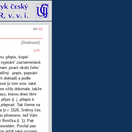
en
cz
[Drobnosti]
(pdf)
u ‚přepis, kopie‘
ší vypsání‘ zaznamenává
znam ‚psaní okolo čeho‘.
ěžný: ‚popis, popsání
h dokladů a podle
vé (o tom srov. také
se vžily dokonale, takže
avu, kterou dnes těmi
y
přípis
(t. j.
přiepis
k
,
přepsati.
Tak čteme na
a (z r. 1526, Sněmy čes.
tnú přineseno, teď Vám
 Brníčka (t. 1): Pak
posielám. Posílal pan
epis
ještě také význam