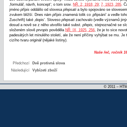
‚formulář, návrh, koncept‘; o tom srov.
NŘ. 2, 1918, 29
;
7, 1923, 285
. Č
jméno
přípis
oddálilo od slovesa
přepsati
a bylo spojováno se slovese
zvukem bližší. Dnes nám
přípis
znamená tolik co ‚připsání‘ a vedle to
Zuschrift) také ‚dopis‘. Sloveso
přepsati
zachovalo (vedle významů jiný
dosud a nově se z něho utvořilo také subst.
přepis,
stejnoznačné se s
složeném slově
prvopis
pověděla
NŘ. IX, 1925, 256
, že je to sice novo
padesátých let minulého století, ale že není příčiny vyhýbat se mu. Je
cizího tvaru
originál
(nějaké listiny).
Naše řeč, ročník 16
Předchozí
Dvě protivná slova
Následující
Vybízeti zboží
© 2011 – HTM