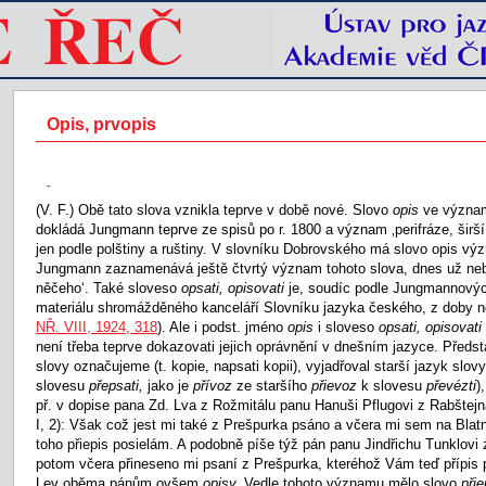
Opis, prvopis
-
(V. F.) Obě tato slova vznikla teprve v době nové. Slovo
opis
ve význam
dokládá Jungmann teprve ze spisů po r. 1800 a význam ‚perifráze, šir
jen podle polštiny a ruštiny. V slovníku Dobrovského má slovo opis vý
Jungmann zaznamenává ještě čtvrtý význam tohoto slova, dnes už neb
něčeho‘. Také sloveso
opsati, opisovati
je, soudíc podle Jungmannovýc
materiálu shromážděného kanceláří Slovníku jazyka českého, z doby no
NŘ. VIII, 1924, 318
). Ale i podst. jméno
opis
i sloveso
opsati, opisovati
není třeba teprve dokazovati jejich oprávnění v dnešním jazyce. Předst
slovy označujeme (t. kopie, napsati kopii), vyjadřoval starší jazyk slov
slovesu
přepsati,
jako je
přívoz
ze staršího
přievoz
k slovesu
převézti
)
př. v dopise pana Zd. Lva z Rožmitálu panu Hanuši Pflugovi z Rabštejn
I, 2): Však což jest mi také z Prešpurka psáno a včera mi sem na Bla
toho přiepis posielám. A podobně píše týž pán panu Jindřichu Tunklovi z
potom včera přineseno mi psaní z Prešpurka, kteréhož Vám teď přípis 
Lev oběma pánům ovšem
opisy.
Vedle tohoto významu mělo slovo
při