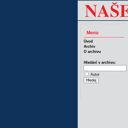
Menu
Úvod
Archiv
O archivu
Hledání v archivu:
Autor