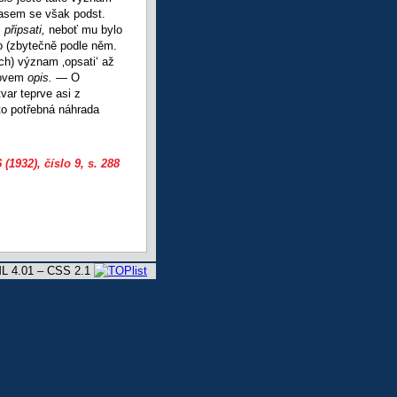
asem se však podst.
m
připsati,
neboť mu bylo
ho (zbytečně podle něm.
ch) význam ‚opsati‘ až
lovem
opis.
— O
tvar teprve asi z
 to potřebná náhrada
 (1932), číslo 9
, s. 288
L 4.01 – CSS 2.1