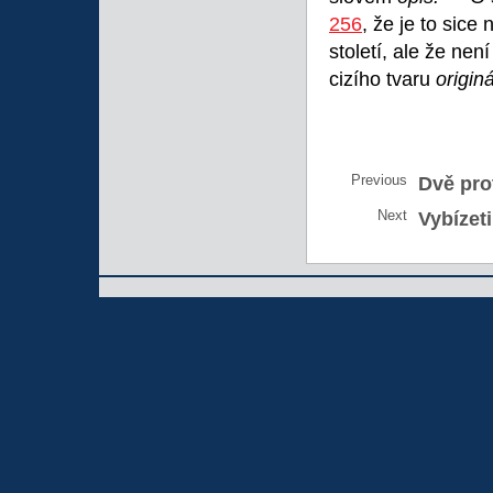
256
, že je to sice
století, ale že ne
cizího tvaru
origin
Previous
Dvě pro
Next
Vybízeti