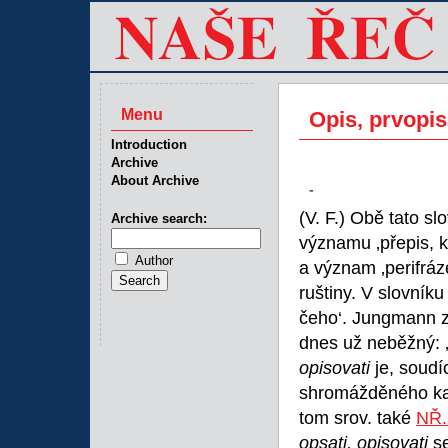
Menu
Opis, prvopis
Introduction
Archive
About Archive
-
(V. F.) Obě tato s
Archive search:
významu ‚přepis, 
Author
a význam ‚perifráz
ruštiny. V slovní
čeho‘. Jungmann z
dnes už neběžný: 
opisovati
je, soud
shromážděného kan
tom srov. také
NŘ.
opsati, opisovati
s