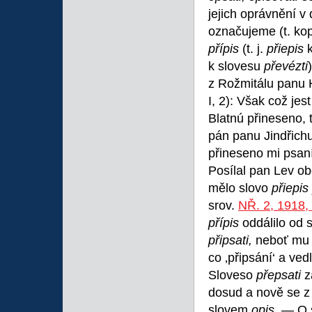
jejich oprávnění v
označujeme (t. kopi
přípis
(t. j.
přiepis
k slovesu
převézti
z Rožmitálu panu H
I, 2): Však což je
Blatnú přineseno, 
pán panu Jindřichu
přineseno mi psaní
Posílal pan Lev 
mělo slovo
přiepis
srov.
NŘ. 2, 1918,
přípis
oddálilo od 
připsati,
neboť mu 
co ‚připsání‘ a ved
Sloveso
přepsati
z
dosud a nově se z 
slovem
opis.
— O 