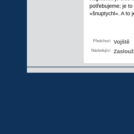
potřebujeme; je to
»šnuptychl«. A to 
Předchozí
Vojště
Následující
Zaslouži