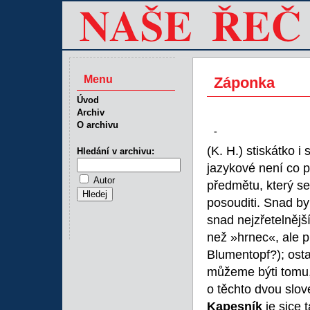
Menu
Záponka
Úvod
Archiv
O archivu
-
(K. H.) stiskátko i
Hledání v archivu:
jazykové není co p
Autor
předmětu, který s
posouditi. Snad by 
snad nejzřetelnější
než »hrnec«, ale p
Blumentopf?); osta
můžeme býti tomu, 
o těchto dvou slov
Kapesník
je sice 