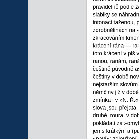
pravidelně podle 
slabiky se náhradn
intonaci taženou, p
zdrobnělinách na -
zkracováním kmen
krácení rána — ran
toto krácení v piš
ranou, ranám, raná
češtině původně as
češtiny v době nov
nejstarším slovům 
němčiny již v době
zmínka i v »N. Ř.«
slova jsou přejata
druhé, roura, v dob
pokládati za »omy
jen s krátkým a (p
»paví«; zdloužení