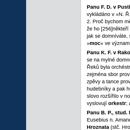
Panu F. D. v Pust
vykládáno v »N. Ř
2. Proč bychom mě
že ho
[256]někteří
jak se domníváte, 
»
moc
« ve význam
Panu K. F. v Rak
se na mylné domně
Řeků byla orchéstr
zejména sbor prová
zpěvy a tance prov
hudebníky a pak hu
slovo rozšířilo v n
vyslovují
orkestr
;
Panu B. P., stud. f
Eusebius n. Amand
Hroznata
(stč. Hr