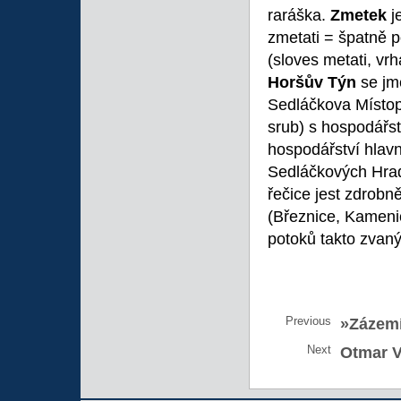
raráška.
Zmetek
j
zmetati = špatně po
(sloves metati, vrh
Horšův Týn
se jm
Sedláčkova Místopis
srub) s hospodářs
hospodářství hlav
Sedláčkových Hrad
řečice jest zdrobn
(Březnice, Kamenic
potoků takto zvan
Previous
»Zázemí«
Next
Otmar V