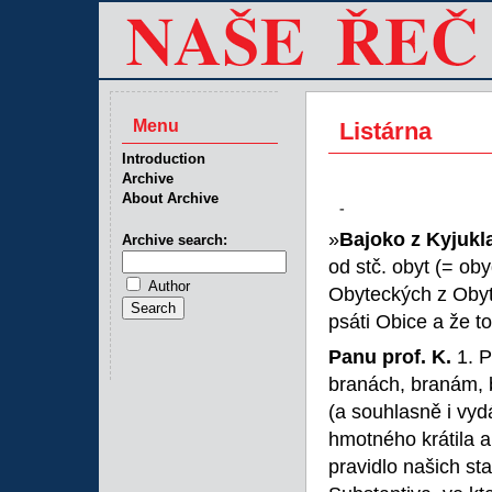
Menu
Listárna
Introduction
Archive
About Archive
-
»
Bajoko z Kyjukl
Archive search:
od stč. obyt (= ob
Author
Obyteckých z Obyt
psáti Obice a že to
Panu prof. K.
1. P
branách, branám, 
(a souhlasně i vyd
hmotného krátila a 
pravidlo našich star