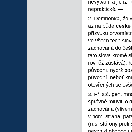
nevytvořil a jichž
nepraktické. —
2. Domněnka, že v 
až na půdě
české
přízvuku prvomístn
ve všech těch slov
zachovaná do češt
tato slova kromě s
rovněž zůstává). K
původní, nýbrž poz
původní, neboť km
otevřených se ovše
3. Při stč. gen. mn
správné mluviti o 
zachována (vlivem
v nom. strana, pa
(rus. stórony proti
nevznikl obdobou 