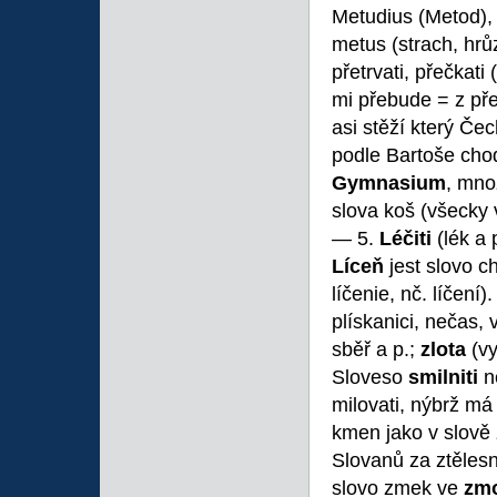
Metudius (Metod),
metus (strach, hrů
přetrvati, přečkati
mi přebude = z přeb
asi stěží který Če
podle Bartoše chodi
Gymnasium
, mno
slova koš (všecky
— 5.
Léčiti
(lék a p
Líceň
jest slovo c
líčenie, nč. líčení)
plískanici, nečas
sběř a p.;
zlota
(vy
Sloveso
smilniti
ne
milovati, nýbrž má
kmen jako v slově
Slovanů za ztěles
slovo zmek ve
zm