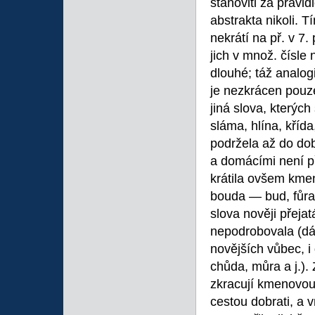
stanoviti za pravid
abstrakta nikoli. 
nekrátí na př. v 7
jich v množ. čísle 
dlouhé; táž analog
je nezkrácen pou
jiná slova, kterých
sláma, hlína, kříd
podržela až do dob
a domácími není při
krátila ovšem km
bouda — bud, fůra
slova nověji přeja
nepodrobovala (dám
novějších vůbec, i
chůda, můra a j.).
zkracují kmenovou
cestou dobrati, a v