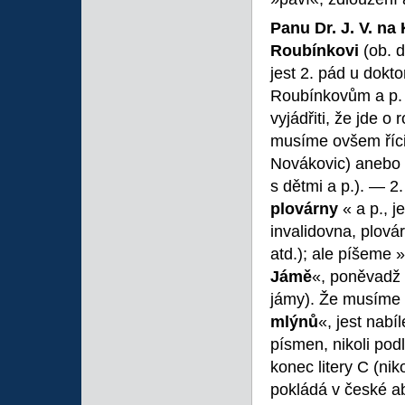
Panu Dr. J. V. na
Roubínkovi
(ob. d
jest 2. pád u dokt
Roubínkovům a p. (t
vyjádřiti, že jde 
musíme ovšem říci:
Novákovic) anebo 
s dětmi a p.). — 2
plovárny
« a p., 
invalidovna, plová
atd.); ale píšeme »
Jámě
«, poněvadž t
jámy). Že musíme 
mlýnů
«, jest nabí
písmen, nikoli pod
konec litery C (nik
pokládá v české ab