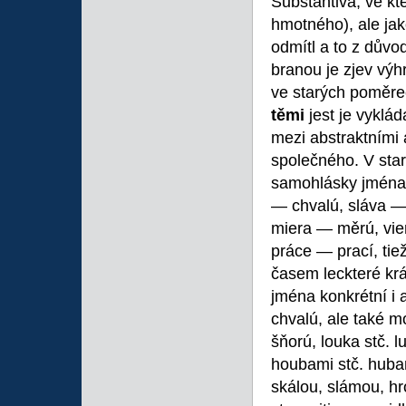
Substantiva, ve kt
hmotného), ale jako
odmítl a to z dův
branou je zjev vý
ve starých poměre
těmi
jest je vyklá
mezi abstraktními 
společného. V sta
samohlásky jména 
— chvalú, sláva —
miera — měrú, vie
práce — prací, tie
časem leckteré krá
jména konkrétní i 
chvalú, ale také m
šňorú, louka stč. l
houbami stč. hubam
skálou, slámou, hr