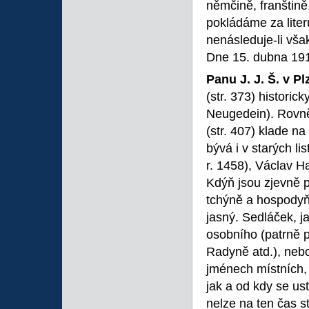
němčině, franštině,
pokládáme za lite
nenásleduje-li vša
Dne 15. dubna 1918
Panu J. J. Š. v Pl
(str. 373) historic
Neugedein). Rovně
(str. 407) klade n
bývá i v starých lis
r. 1458), Václav H
Kdýň jsou zjevně 
tchýně a hospodyň
jasný. Sedláček, 
osobního (patrně 
Radyně atd.), nebo
jménech místních,
jak a od kdy se us
nelze na ten čas st