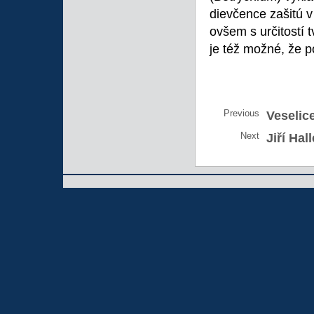
dievčence zašitú v
ovšem s určitostí t
je též možné, že p
Previous
Veselic
Next
Jiří Hall