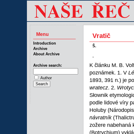
Menu
Vratič
Introduction
Š.
Archive
About Archive
-
K článku M. B. Volf
Archive search:
poznámek. 1. V
L
Author
1893, 391 n.) je 
wratecz
.
2.
Wroty
Słownik etymologi
podle lidové víry 
Holuby (Národopis
návratník
(Thalict
zožere nabehaná k
(Botrychium) vyklád