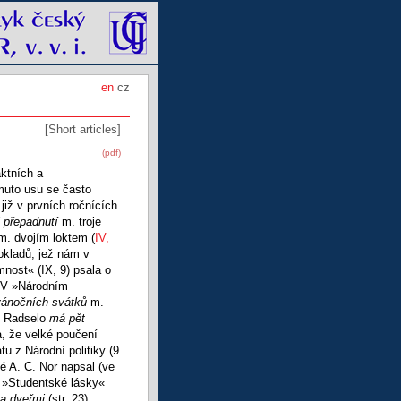
en
cz
[Short articles]
(pdf)
aktních a
muto usu se často
již v prvních ročnících
ři přepadnutí
m. troje
m. dvojím loktem (
IV,
okladů, jež nám v
mnost« (IX, 9) psala o
y. V »Národním
vánočních svátků
m.
že Radselo
má pět
a, že velké poučení
tu z Národní politiky (9.
ké A. C. Nor napsal (ve
e »Studentské lásky«
a dveřmi
(str. 23)