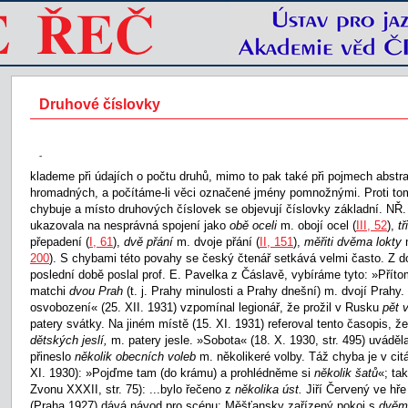
Druhové číslovky
-
klademe při údajích o počtu druhů, mimo to pak také při pojmech abstr
hromadných, a počítáme-li věci označené jmény pomnožnými. Proti to
chybuje a místo druhových číslovek se objevují číslovky základní. NŘ. 
ukazovala na nesprávná spojení jako
obě oceli
m. obojí ocel (
III, 52
),
t
přepadení (
I, 61
),
dvě přání
m. dvoje přání (
II, 151
),
měřiti dvěma lokty
200
). S chybami této povahy se český čtenář setkává velmi často. Z d
poslední době poslal prof. E. Pavelka z Čáslavě, vybíráme tyto: »Příto
matchi
dvou Prah
(t. j. Prahy minulosti a Prahy dnešní) m. dvojí Prah
osvobození« (25. XII. 1931) vzpomínal legionář, že prožil v Rusku
pět 
patery svátky. Na jiném místě (15. XI. 1931) referoval tento časopis, 
dětských jeslí,
m. patery jesle. »Sobota« (18. X. 1930, str. 495) uváděl
přineslo
několik obecních voleb
m. několikeré volby. Táž chyba je v citá
XI. 1930): »Pojďme tam (do krámu) a prohlédněme si
několik šatů
«; ta
Zvonu XXXII, str. 75): ...bylo řečeno z
několika úst.
Jiří Červený ve hř
(Praha 1927) dává návod pro scénu: Měšťansky zařízený pokoj s
dvěm