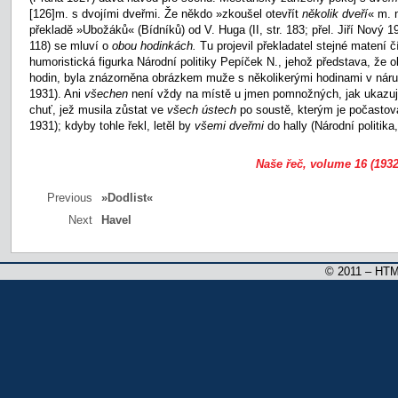
[126]m. s dvojími dveřmi. Že někdo »zkoušel otevřít
několik dveří
« m. 
překladě »Ubožáků« (Bídníků) od V. Huga (II, str. 183; přel. Jiří Nový 19
118) se mluví o
obou hodinkách.
Tu projevil překladatel stejné matení č
humoristická figurka Národní politiky Pepíček N., jehož představa, že 
hodin, byla znázorněna obrázkem muže s několikerými hodinami v náručí
1931). Ani
všechen
není vždy na místě u jmen pomnožných, jak ukazují 
chuť, jež musila zůstat ve
všech ústech
po soustě, kterým je počastova
1931); kdyby tohle řekl, letěl by
všemi dveřmi
do hally (Národní politika
Naše řeč, volume 16 (1932
Previous
»Dodlist«
Next
Havel
© 2011 – HTM