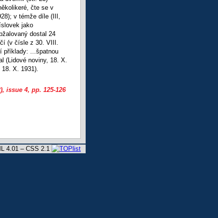
několikeré, čte se v
28); v témže díle (III,
íslovek jako
obžalovaný dostal 24
 (v čísle z 30. VIII.
příklady: ...špatnou
l (Lidové noviny, 18. X.
, 18. X. 1931).
), issue 4
, pp. 125-126
L 4.01 – CSS 2.1