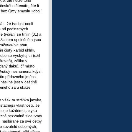
lé, ale nelze toho
českého čtenáře, čte-li
a bez újmy smyslu »obojí
ti, že tvrdost ocelí
e při podstatných
uje
tvoření
se trhlin (31) a
ažantem společné a jsou
važovati
ve tvaru
án
čistý karbid uhlíku
ebe se vyskytující (užil
roveň), záliba v
daný tlaku),
či
místo
Druhdy
neznamená kdysi,
žito přídavného jména
násilné jest v češtině
veného žáru ukáže
e však ta stránka jazyka,
statnější vlastností. Je
 co je každému jazyku
ý zná bezvadně sice tvary
y, nasbírané za své četby
pisovatelů odborných,
ž do zámezí, píší přece