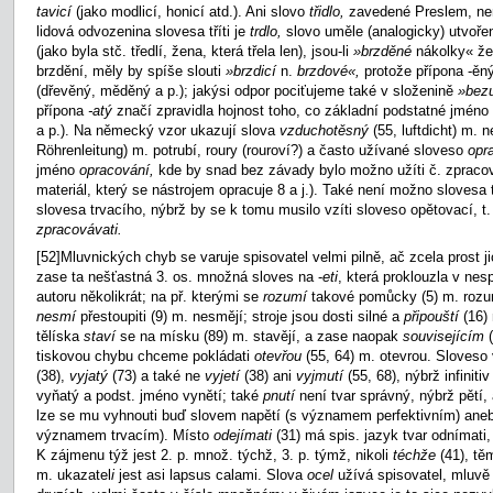
tavicí
(jako modlicí, honicí atd.). Ani slovo
třidlo,
zavedené Preslem, nen
lidová odvozenina slovesa tříti je
trdlo,
slovo uměle (analogicky) utvoře
(jako byla stč. tředlí, žena, která třela len), jsou-li
»brzděné
nákolky« že
brzdění, měly by spíše slouti
»brzdicí
n.
brzdové«,
protože přípona -ěn
(dřevěný, měděný a p.); jakýsi odpor pociťujeme také v složenině
»bezu
přípona
-atý
značí zpravidla hojnost toho, co základní podstatné jméno
a p.). Na německý vzor ukazují slova
vzduchotěsný
(55, luftdicht) m.
Röhrenleitung) m. potrubí, roury (rouroví?) a často užívané sloveso
opr
jméno
opracování,
kde by snad bez závady bylo možno užíti č. zpracova
materiál, který se nástrojem opracuje 8 a j.). Také není možno slovesa 
slovesa trvacího, nýbrž by se k tomu musilo vzíti sloveso opětovací, t.
zpracovávati.
[52]Mluvnických chyb se varuje spisovatel velmi pilně, ač zcela prost ji
zase ta nešťastná 3. os. množná sloves na -
eti
, která proklouzla v ne
autoru několikrát; na př. kterými se
rozumí
takové pomůcky (5) m. rozum
nesmí
přestoupiti (9) m. nesmějí; stroje jsou dosti silné a
připouští
(16) 
tělíska
staví
se na mísku (89) m. stavějí, a zase naopak
souvisejícím
tiskovou chybu chceme pokládati
otevřou
(55, 64) m. otevrou. Sloves
(38),
vyjatý
(73) a také ne
vyjetí
(38) ani
vyjmutí
(55, 68), nýbrž infiniti
vyňatý a podst. jméno vynětí; také
pnutí
není tvar správný, nýbrž pětí, 
lze se mu vyhnouti buď slovem napětí (s významem perfektivním) anebo
významem trvacím). Místo
odejímati
(31) má spis. jazyk tvar odnímati
K zájmenu týž jest 2. p. množ. týchž, 3. p. týmž, nikoli
téchže
(41), tě
m. ukazatel
i
jest asi lapsus calami. Slova
ocel
užívá spisovatel, mluvě 