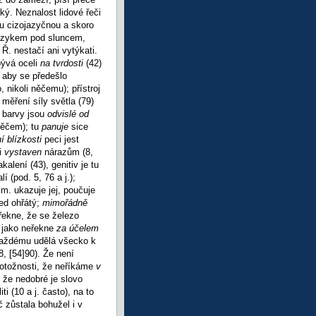
ký. Neznalost lidové řeči
rou cizojazyčnou a skoro
jazykem pod sluncem,
Ř. nestačí ani vytýkati.
bývá oceli
na tvrdosti
(42)
; aby se předešlo
, nikoli něčemu); přístroj
a
měření síly světla (79)
 barvy jsou
odvislé od
 něčem); tu
panuje
sice
í blízkosti
peci jest
i
vystaven
nárazům (8,
alení (43), genitiv je tu
 (pod. 5, 76 a j.);
 m. ukazuje jej, poučuje
řed ohřátý;
mimořádně
ekne, že se železo
, jako neřekne
za účelem
 každému udělá všecko k
88,
[54]90). Že není
 totožnosti, že neříkáme
v
, že nedobré je slovo
ti (10 a j. často), na to
č zůstala bohužel i v