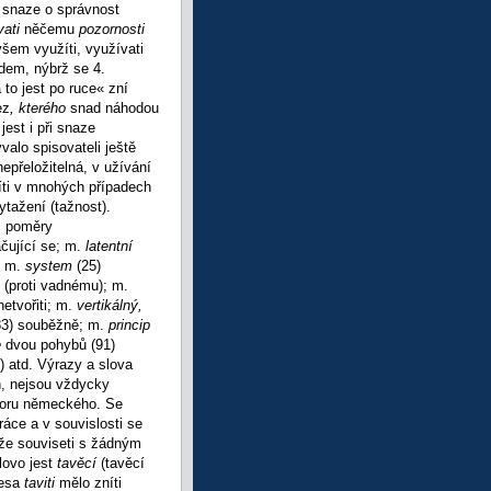
o snaze o správnost
vati
něčemu
pozornosti
všem využíti, využívati
ádem, nýbrž se 4.
 to jest po ruce« zní
ez
, kterého
snad náhodou
est i při snaze
valo spisovateli ještě
epřeložitelná, v užívání
íti v mnohých případech
ytažení (tažnost).
. poměry
ačující se; m.
latentní
; m.
system
(25)
 (proti vadnému); m.
netvořiti; m.
vertikálný,
83) souběžně; m.
princip
e
dvou pohybů (91)
) atd. Výrazy a slova
h, nejsou vždycky
vzoru německého. Se
áce a v souvislosti se
ůže souviseti s žádným
lovo jest
tavěcí
(tavěcí
vesa
taviti
mělo zníti