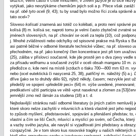
druzích, velmi často v čísle množném; v živém jazyce je to sice nezvyk
vytýkati, jako nevytýkáme chemikům jejich soli a p. Přece však zaráží 
na př.
obě tyto oceli
(9, 43); tu by snad bylo možno říci zcela správně 
tato ocel«?
Sloveso
kolísati
znamená asi totéž co kolébati, a proto není správné psá
kolísá (8) m. kolísá se; naproti tomu je velmi často zbytečné zvratné s
jménech slovesných, na př.
chování se
oceli za tepla (10), což podpor
j. Mnohé zvláštnosti nebo odchylky od spisovné prakse má Ryska s B
asi patrně běžné v odborné literatuře technické vůbec; na př. sloveso
u
přechodném, na př. jako konečný člen koncentrace jest při tom
uvažov
(25), záliba v příslovci
současně,
kde jde prostě jen o dva zjevy vedle s
za přísadu wolframu a současně zvýšil v oceli obsah manganu 10 m. zá
předložce
o
, kde není na místě (vzduch o tlaku 700—800 mm 63 m. vy
nebo (ocel eutektická či nasycená 25, 38),
patřičný
m. náležitý (5) a j.
dříve (jako se to druhdy dělo 92), nýbrž někdy, časem; nezvykle jest u
předešlý ve spojení
»předešlé
peci« (64) m. výše uvedené, jmenované; 
predikativní užití participia ve větě »prut naseknut a zlomen za
[53]čer
jemnější zrno než
lámán
za studena (18) a t. d.
Nejbolavější stránkou naší odborné literatury (o jiných zatím nemluvě) j
které skoro nelze zachytiti v mluvnicích a která vlastně jest jeho nejpod
to způsob myšlení, představování, spojování a přenášení představ, to,
vlastní a čím se liší Čech, mluvící a myslící po svém, od Čecha, kter
a vazby svého jazyka, ale navykl si vyjadřovati jimi představy a obraz
cizojazyčné. Je v tom skoro kus rosovské tragiky u našich některých s
kteří přes opravdovou snahu o jazykovou správnost, zabíhající často a