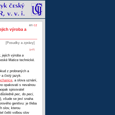
en
cz
jejich výroba a
[Posudky a zprávy]
(pdf)
, jejich výroba a
České Matice technické.
okud z probraných a
a čistý jazyk.
echanice
, a slova uznání,
no opakovati s nevalnou
aopak spisovatel
. důsledně
pec,
do
peci,
.), všude se jeví snaha
ového genitivu: je třeba
ch slov, kterou
l čeliti volbou slov