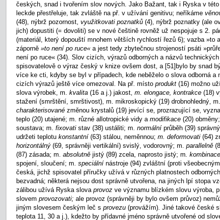
českých, snad i tvořením slov nových. Jako Bažant, tak i Ryska v tét
leckde přestřeluje, tak zvláště na př. v užívání genitivu; neříkáme
věno
(48), nýbrž pozornost,
využitkovati poznatků
(4), nýbrž poznatky (ale o
jich) dopustiti (= dovoliti) se v nové češtině rovněž už nespojuje s 2. p
(materiál, který dopouští mnohem větších rychlostí řezů 6); vazba »to a
záporně
»to není po ruce«
a jest tedy zbytečnou strojeností psáti »průř
není po ruce« (34). Slov cizích, výrazů odborných a názvů technických j
spisovatelově o výraz český v knize ovšem dost, a
[51]bylo by snad bý
více ke cti, kdyby se byl v případech, kde neběželo o slova odborná a n
cizích výrazů ještě více omezoval. Na př. místo
produkt
(16) možno už
slova výrobek, m.
kvalita
(16 a j.) jakost,
m. elongace, kontrakce
(18) v
stažení (smrštění, smrštivost), m. mikroskopický (19) drobnohledný, m
charakterisované
změnou krystalů (19) jevící se, prozrazující se, vyzn
teplo (20) utajené; m. různé allotropické vidy a
modifikace
(20) obměny
soustava; m.
fixovati
stav (38) ustáliti; m.
normální
průběh (39) správný
udržeti teplotu
konstantní
(63) stálou, neměnnou;
m. deformovati
(64) z
horizontálný
(69, správněji vertikální) svislý, vodorovný; m.
parallelně
(
(87) zásada; m.
absolutně
jistý (89) zcela, naprosto jistý; m
. kombinac
spojení, sloučení; m.
speciální
nástroje (94) zvláštní (proti všeobecným
česká, jichž spisovatel příručky užívá v různých platnostech odbornýc
bezvadná; některá nejsou dost správně utvořena, na jiných lpí stopa 
zálibou užívá Ryska slova
provoz
ve významu blízkém slovu výroba, pr
slovem
provozovati;
ale provoz (správněji by bylo ovšem průvoz) nem
jiným slovesem českým leč s
provezu
(provážím). Jiné takové české s
teplota 11, 30 a j.), kdežto by přídavné jméno správně utvořené od slo