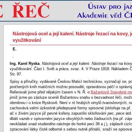
Nástrojová ocel a její kalení. Nástroje řezací na kovy, 
využitkování
E.
-
Ing. Karel Ryska
.
Nástrojová ocel a její kalení. Nástroje řezací na kovy
využitkování.
Část I. Svět a práce, svaz. 4. V Praze 1918. Nákladem 
Str. 97.
Spisy a příručky, vydávané Českou Maticí technickou, vyznačují se, p
pročtených knih matičních možno posouditi, opravdovou péčí o správný 
Referovali jsme před nějakým časem v N. Ř. o
Bažantově Stavebné m
jimiž jsme po zásluze ocenili Bažantovu snahu o bezvadnost řeči, mož
obměnou i o knize Ryskově. Není v ní hrubých omylů tvaroslovných, n
zachovává velmi úzkostně předepsané formy spisovné (skloňuje na př
ač v živém jazyce již pevné kořeny zapustilo skloňování
pec, pece
atd
dbáti vazeb v spisovném jazyce obvyklých nebo žádoucích (na př. zápor
nevkládati snad studeného
nástroje
do horké peci 38 a j.), záplavě cizí
zpracování látky čistě odborné s sebou nutně přináší, snaží se spisovate