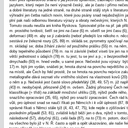
jazykem, který nejen že není výrazně český, ale je často i přímo nečes
a dobré literatury na jedné straně, na druhé straně stálý styk s literatu
výhradní jen četba našich novin, které jsou psány snad nejubožejším 
plní pak naši odbornou literaturu výrazy a obraty nečeskými, kterých N. 
Tomuto osudu neušla ani kniha Ryskova. Spisovatel píše na př. jak při
m. prostého tvrdosti; šetří se jimi
na čase
(6) m. ušetří se jimi času (6)
deformaci
(49) m. aby se jí zabránilo (neboť předejíti lze někoho n. něco
sestává ze
železné roury (25, 89) m. skládá se; pyrometry
spočívají n
m. skládají se; doba žíhání
závisí od
použitého prášku (55) m. na něm,
doby tepelného působení (79) m. na ní závislé (neboť viseti lze jen na
větší jednotnost v údajích (78) m. tu jest, tu se jeví a p.; v
bezprostředn
dmychadlo (93) m. hned vedle, u samé pece. Nečeské jsou výrazy: být
17) m. býti jim vydán, snášeti je; hmota
dozná
na povrchu největšího zak
na místě, ale Čech by řekl prostě, že se hmota na povrchu nejvíce zakalí
metallografie
dává seznati
vliv vnitřního složení na vlastnosti kovů (20)
o něm a p. Nečeské jest časté slovo
předehřátý
(38, 49, 57) m. již nap
(43)
m. neobyčejně,
přirozeně (24)
m. ovšem. Žádný přirozený Čech neř
klassifikuje (= třídí)
na základě
množství uhlíku (19), nýbrž podle něho
snazšího opracování (35, 65), nýbrž pro snazší zpracování. Čech rád
vůli, pro úplnost snad se naučí říkati po Němcích i
k vůli
úplnosti (87, 
správné říkati s Němci stále t
ý
ž (4, 43, 47, 75), kde nejde o zjišťování
posledním případě
(53; 81), zvláště když běží jen o dva, nýbrž v tomto
následovně
(57),
dotyčný
(61),
celá řada
(87),
na to
(73) m. potom, docíli
na všechno bylo již v N. Ř. často a opět a opět ukazováno, ale naše ře