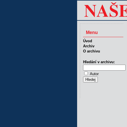
Menu
Úvod
Archiv
O archivu
Hledání v archivu:
Autor