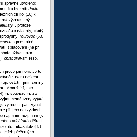
í správně utvořeno;
né mělo by zníti
tředlo
lezničních kol (10) k
ý má význam jiný
hlíkatý«,
protože
 označuje (vlasatý, okatý
 neprodyšný,
rourovod
(63,
acovati
a podstatné
ti, zpracování (na př.
tohoto užívati jako
 j.
opracovávati,
resp.
ch přece jen není. Je to
správném tvaru našemu
ějí; ostatní přimíšeniny
m. připouštějí; tato
(4) m. souvisícím; za
o vyjmu nemá tvary
vyjati
v je vyjmouti, part. vyňat,
ale při jeho nezvyklosti
 napínání, rozpínání (s
, místo
odečítati
odčítati.
mže atd.; ukazatel
y
(87)
o jejích přečetných