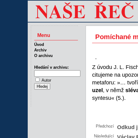
Menu
Pomíchané m
Úvod
Archiv
O archivu
-
Z úvodu J. L. Fisc
Hledání v archivu:
citujeme na upozo
Autor
metaforu: »… tvoř
uzel
, v němž
sléva
syntesu« (5.).
Předchozí
Odkud j
Následující
Václav E