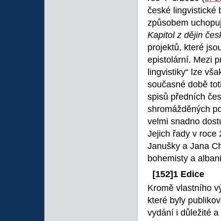
české lingvistické
způsobem uchopují
Kapitol z dějin č
projektů, které js
epistolární. Mezi 
lingvistiky“ lze vš
současné době tot
spisů předních česk
shromážděných pod
velmi snadno dost
Jejich řady v roce 
Janušky a Jana C
bohemisty a albani
[152]
1 Edice
Kromě vlastního v
které byly publiko
vydání i důležité 