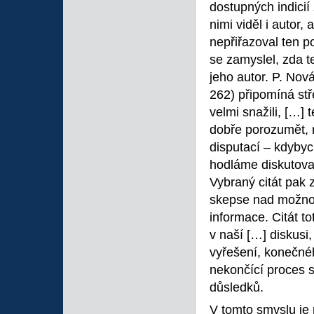
dostupných indicií
nimi viděl i autor
nepřiřazoval ten p
se zamyslel, zda t
jeho autor. P. Nová
262) připomíná st
velmi snažili, […] t
dobře porozumět, 
disputací – kdyby
hodláme diskutovat
Vybraný citát pak z
skepse nad možno
informace. Citát t
v naší […] diskusi
vyřešení, konečnéh
nekončící proces s
důsledků.
V tomto smyslu je