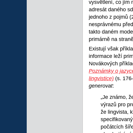
vysvětlení, co jím 
adresát daného sdě
jednoho z pojmů (2
nesprávnému předán
takto daném model
primárně na straně
Existují však přík
informace leží pri
Novákových příkl
Poznámky o jazyce
lingvistice)
(s. 176
generovat
:
„Je známo, ž
výrazů pro pr
že lingvista,
specifikovan
počátcích šíř