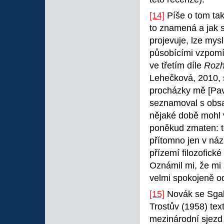
[14]
Píše o tom ta
to znamená a jak s
projevuje, lze mys
působícími vzpomí
ve třetím díle
Rozh
Lehečková, 2010, s
procházky mě [Pav
seznamoval s obsa
nějaké době mohl
poněkud zmaten: to
přítomno jen v náz
přízemí filozofick
Oznámil mi, že mi 
velmi spokojeně od
[15]
Novák se Sgall
Trostův (1958) tex
mezinárodní sjezd