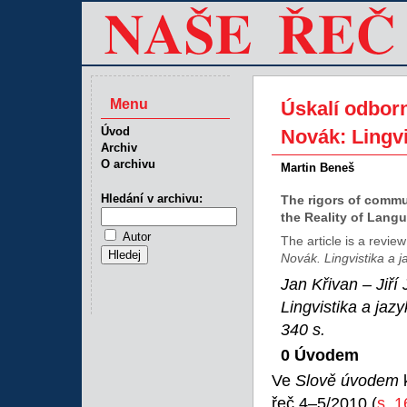
Menu
Úskalí odborn
Úvod
Novák: Lingvi
Archiv
O archivu
Martin Beneš
Hledání v archivu:
The rigors of commun
the Reality of Lang
Autor
The article is a revie
Novák. Lingvistika a j
Jan Křivan – Jiř
Lingvistika a jazy
340 s.
0 Úvodem
Ve
Slově úvodem
řeč 4–5/2010 (
s. 1