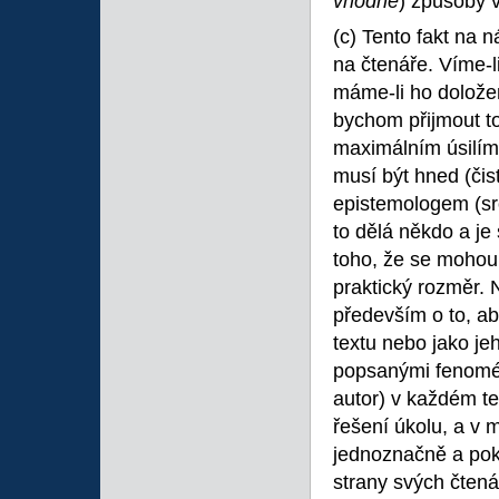
vhodné
) způsoby v
(c) Tento fakt na n
na čtenáře. Víme-
máme-li ho doložen
bychom přijmout t
maximálním úsilím 
musí být hned (čis
epistemologem (sro
to dělá někdo a j
toho, že se mohou
praktický rozměr. N
především o to, ab
textu nebo jako je
popsanými fenomény
autor) v každém tex
řešení úkolu, a v 
jednoznačně a po
strany svých čtená