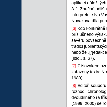
aplikací důležitýc
31). Značně odlišn
interpretuje Ivo Vas
Novákova díla pub
[6]
Kdo konkrétně ho
příslušného výtis
závěru povšechně u
tradici jubilantský
nebo že „[r]edakc
(ibid., s. 67).
[7]
Z Novákem ozna
zařazeny texty: No
1989).
[8]
Editoři souboru
rozhodli chronologi
dvoudílného (a tří
(1999–2000) se ro