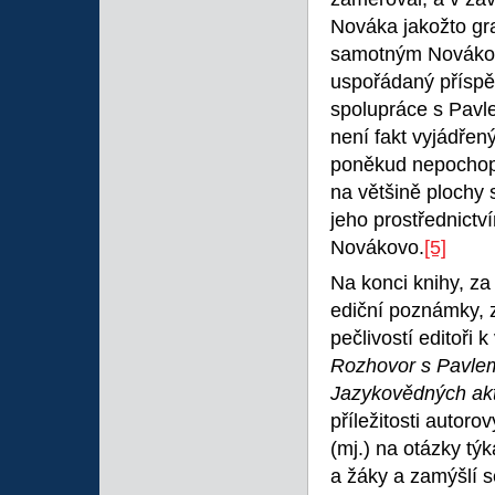
Nováka jakožto gra
samotným Novákový
uspořádaný příspěv
spolupráce s Pavl
není fakt vyjádřený
poněkud nepochop
na většině plochy 
jeho prostřednictv
Novákovo.
[5]
Na konci knihy, z
ediční poznámky, z
pečlivostí editoři
Rozhovor s Pavl
Jazykovědných akt
příležitosti autoro
(mj.) na otázky tý
a žáky a zamýšlí 