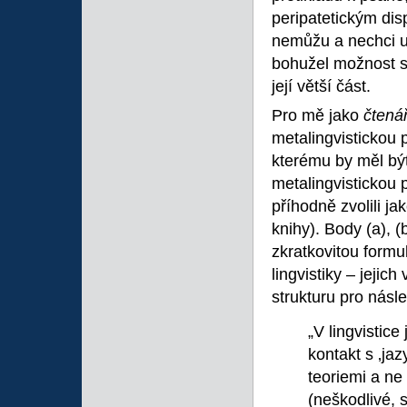
peripatetickým dis
nemůžu a nechci u
bohužel možnost sl
její větší část.
Pro mě jako
čtená
metalingvistickou p
kterému by měl být
metalingvistickou p
příhodně zvolili ja
knihy). Body (a), (
zkratkovitou form
lingvistiky – jejic
strukturu pro násle
„V lingvistic
kontakt s ‚jaz
teoriemi a ne 
(neškodlivé, 