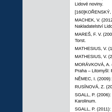
Lidové noviny.
[160]KOŘENSKÝ, J
MACHEK, V. (201
Nakladatelství Lid
MAREŠ, F. V. (200
Torst.
MATHESIUS, V. (
MATHESIUS, V. (
MORÁVKOVÁ, A. (e
Praha – Litomyšl:
NĚMEC, I. (2009)
RUSÍNOVÁ, Z. (2
SGALL, P. (2006)
Karolinum.
SGALL, P. (2011):