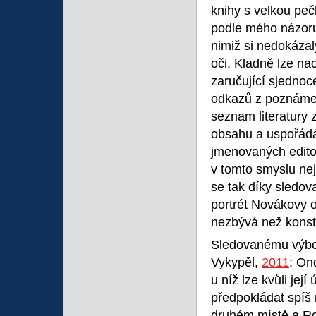
knihy s velkou pe
podle mého názoru
nimiž si nedokázal
oči. Kladně lze na
zaručující sjednoc
odkazů z poznámek
seznam literatury 
obsahu a uspořádán
jmenovaných edito
v tomto smyslu ne
se tak díky sledo
portrét Novákovy 
nezbývá než konsta
Sledovanému výbor
Vykypěl,
2011
; On
u níž lze kvůli jej
předpokládat spíš 
druhém místě a R