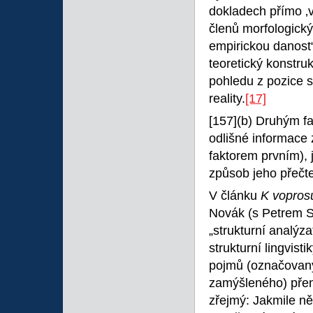
dokladech přímo ‚vi
členů morfologický
empirickou danost“ 
teoretický konstruk
pohledu z pozice s
reality.
[17]
[157]
(b) Druhým fa
odlišné informace
faktorem prvním),
způsob jeho přečte
V článku
K vopros
Novák (s Petrem S
„strukturní analýza
strukturní lingvist
pojmů (označovaný
zamýšleného) přen
zřejmý: Jakmile ně