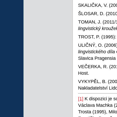
SKALIČKA, V. (20
ŠLOSAR, D. (201
TOMAN, J. (2011/
lingvistický krou
TROST, P. (1995)
ULIČNÝ, O. (2006
lingvistického díl
Slavica Pragensia 
VEČERKA, R. (20
Host.
VYKYPĚL, B. (200
Nakladatelství Lid
[1]
K dispozici je 
Václava Machka (2
Trosta (1995), Mil