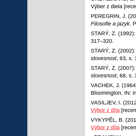
Výber z diela [rec
PEREGRIN, J. (200
Filosofie a jazyk
. 
STARÝ, Z. (1992)
317–320.
STARÝ, Z. (2002)
slovesnost
, 63, s.
STARÝ, Z. (2007)
slovesnost
, 68, s.
VACHEK, J. (1964
Bloomington, IN: I
VASILJEV, I. (201
Výbor z díla
[recen
VYKYPĚL, B. (201
Výbor z díla
[recen