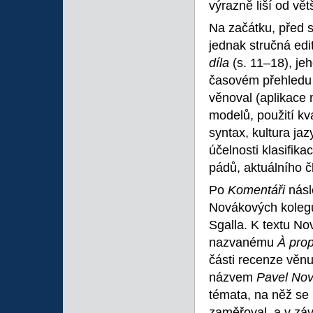
výrazně liší od vět
Na začátku, před 
jednak stručná ed
díla
(s. 11–18), je
časovém přehledu 
věnoval (aplikace 
modelů, použití kva
syntax, kultura ja
účelnosti klasifik
pádů, aktuálního čl
Po
Komentáři
násl
Novákových kolegů
Sgalla. K textu No
nazvanému
À pro
části recenze věnu
názvem
Pavel Nov
témata, na něž se 
zaměřoval, a v zá