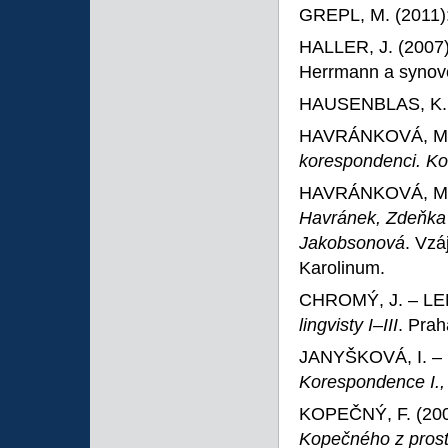
GREPL, M. (2011)
HALLER, J. (2007
Herrmann a synov
HAUSENBLAS, K. 
HAVRÁNKOVÁ, M. 
korespondenci. K
HAVRÁNKOVÁ, M. –
Havránek, Zdeňka
Jakobsonová
. Vz
Karolinum.
CHROMÝ, J. – LE
lingvisty I–III
. Prah
JANYŠKOVÁ, I. – 
Korespondence I., 
KOPEČNÝ, F. (20
Kopečného z prost