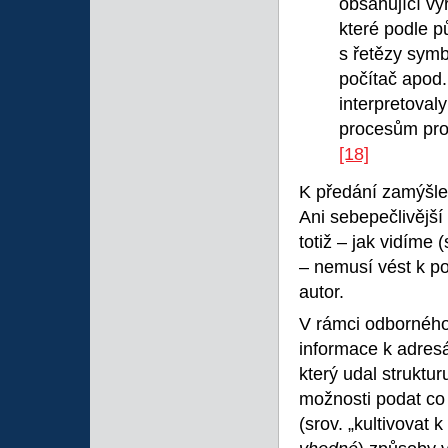
obsahující v
které podle p
s řetězy symb
počítač apod
interpretoval
procesům prob
[18]
K předání zamýšlen
Ani sebepečlivější
totiž – jak vidíme 
– nemusí vést k po
autor.
V rámci odborného
informace k adresá
který udal struktur
možnosti podat co 
(srov. „kultivovat k