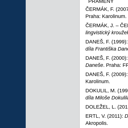
PRAMENY
ČERMÁK, F. (2007
Praha: Karolinum.
ČERMÁK, J. – ČER
lingvistický krouž
DANEŠ, F. (1999)
díla Františka Da
DANEŠ, F. (2000)
Daneše
. Praha: F
DANEŠ, F. (2009)
Karolinum.
DOKULIL, M. (199
díla Miloše Dokulil
DOLEŽEL, L. (201
ERTL, V. (2011):
D
Akropolis.