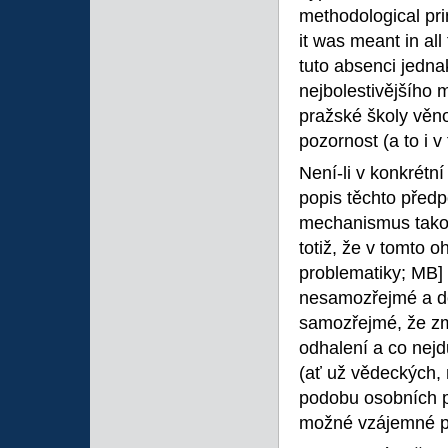
methodological pri
it was meant in all
tuto absenci jedna
nejbolestivějšího 
pražské školy věno
pozornost (a to i 
Není-li v konkrétní
popis těchto předp
mechanismus takov
totiž, že v tomto 
problematiky; MB] 
nesamozřejmé a dos
samozřejmé, že zmi
odhalení a co nejd
(ať už vědeckých, 
podobu osobních po
možné vzájemné p