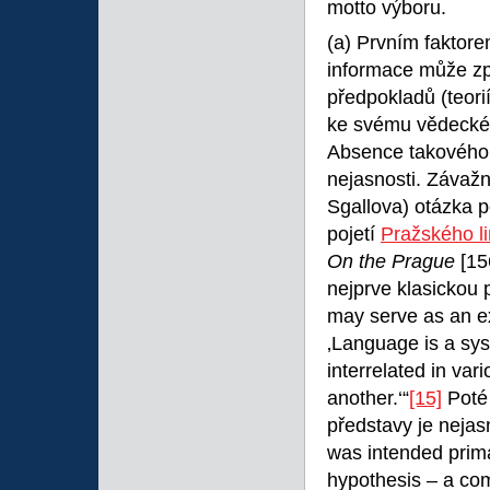
motto výboru.
(a) Prvním faktore
informace může způ
předpokladů (teori
ke svému vědeckém
Absence takového 
nejasnosti. Závaž
Sgallova) otázka 
pojetí
Pražského li
On the Prague
[15
nejprve klasickou
may serve as an exa
‚Language is a sy
interrelated in va
another.‘“
[15]
Poté 
představy je nejasný
was intended primar
hypothesis – a comp