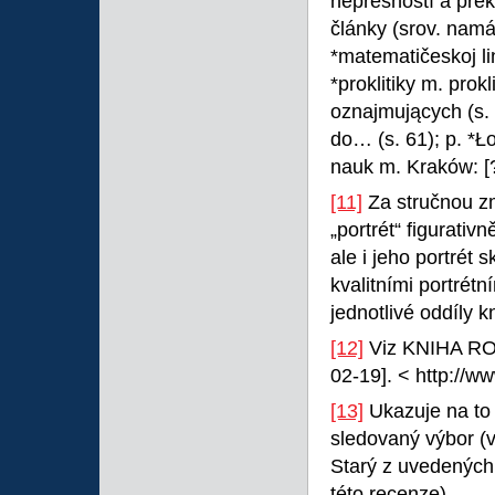
nepřesností a přek
články (srov. namát
*matematičeskoj lin
*proklitiky m. prok
oznajmujących (s
do… (s. 61); p. *Ł
nauk m. Kraków: [?
[11]
Za stručnou zm
„portrét“ figurativ
ale i jeho portrét
kvalitními portrétn
jednotlivé oddíly k
[12]
Viz KNIHA ROKU
02-19]. < http://w
[13]
Ukazuje na to 
sledovaný výbor (
Starý z uvedených
této recenze).