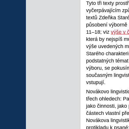
Tyto tři texty pro
vyčerpávajícím z
textů Zdeňka Star
působení výborně 
11–18; viz
výše v č
která by nejspíš m
výše uvedených mí
Starého charakteri
podstatných témat 
výboru, se pokusím
současným lingvist
vstupují.
Novákovo lingvisti
třech ohledech: Pav
jako činnosti, jak
částech vlastní př
Novákova lingvistik
protikladu k psané;