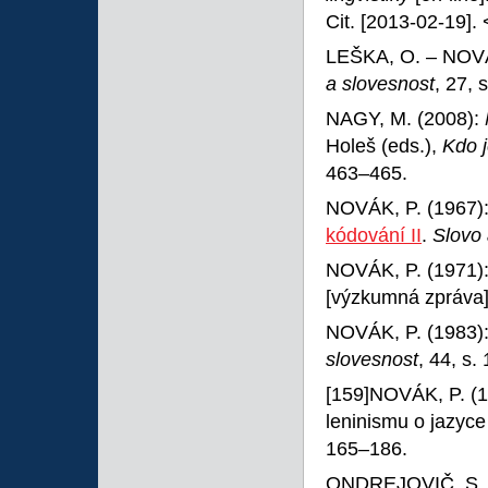
Cit. [2013-02-19]. 
LEŠKA, O. – NOVÁ
a slovesnost
, 27, 
NAGY, M. (2008):
Holeš (eds.),
Kdo j
463–465.
NOVÁK, P. (1967)
kódování II
.
Slovo 
NOVÁK, P. (1971)
[výzkumná zpráva]
NOVÁK, P. (1983)
slovesnost
, 44, s.
[159]NOVÁK, P. (19
leninismu o jazyce
165–186.
ONDREJOVIČ, S. (2