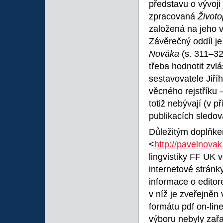
představu o vývoji
zpracovaná
Život
založená na jeho v
Závěrečný oddíl j
Nováka
(s. 311–32
třeba hodnotit zvl
sestavovatele Jiří
věcného rejstříku –
totiž nebývají (v p
publikacích sledo
Důležitým doplňkem
<
http://pavelnovak.
lingvistiky FF UK 
internetové stránk
informace o editore
v níž je zveřejněn
formátu pdf on-li
výboru nebyly zařa