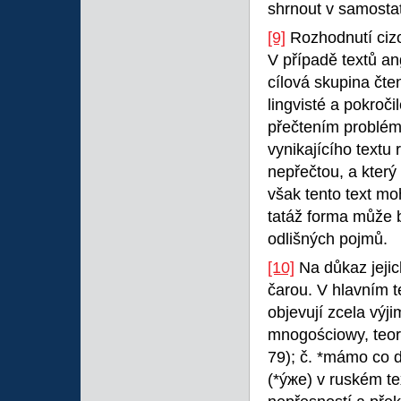
shrnout v samosta
[9]
Rozhodnutí cizo
V případě textů an
cílová skupina čte
lingvisté a pokroči
přečtením problém.
vynikajícího textu
nepřečtou, a kter
však tento text mo
tatáž forma může b
odlišných pojmů.
[10]
Na důkaz jejic
čarou. V hlavním t
objevují zcela výj
mnogościowy, teori
79); č. *mámo co d
(*ýже) v ruském t