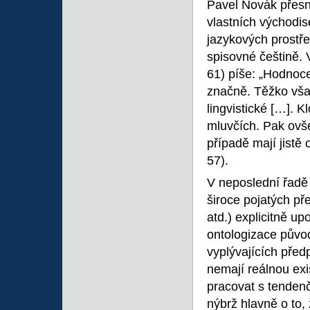
Pavel Novák přesn
vlastních východis
jazykových prostře
spisovné češtině. 
61) píše: „Hodnoc
značně. Těžko však
lingvistické […]. K
mluvčích. Pak ovš
případě mají jistě
57).
V neposlední řadě 
široce pojatých př
atd.) explicitně up
ontologizace původ
vyplývajících před
nemají reálnou exi
pracovat s tendenč
nýbrž hlavně o to,