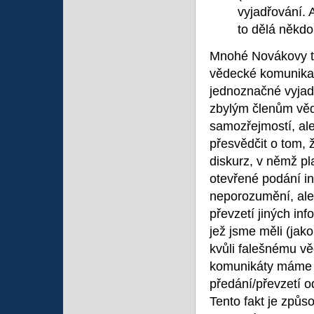
vyjadřování. A
to dělá někdo 
Mnohé Novákovy tex
vědecké komunikace
jednoznačné vyjad
zbylým členům věd
samozřejmostí, ale
přesvědčit o tom, 
diskurz, v němž pla
otevřené podání in
neporozumění, ale
převzetí jiných inf
jež jsme měli (jako
kvůli falešnému v
komunikáty máme t
předání/převzetí 
Tento fakt je způs