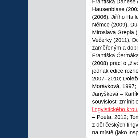
Františka Daneše 
Hausenblase (2003)
(2006), Jiřího Hal
Němce (2009), Duš
Miroslava Grepla 
Večerky (2011). Do
zaměřeným a dopln
Františka Čermáka 
(2008) práci o „živ
jednak edice rozh
2007–2010; Doleže
Morávková, 1997;
Janyšková – Karlík
souvislosti zmínit
lingvistického kro
– Poeta, 2012; Tom
z děl českých lingv
na místě (jako insp