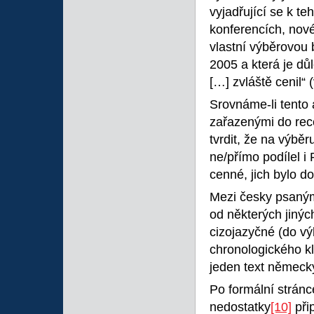
vyjadřující se k t
konferencích, nové 
vlastní výběrovou b
2005 a která je důl
[…] zvláště cenil“ 
Srovnáme-li tento 
zařazenými do re
tvrdit, že na výbě
ne/přímo podílel i
cenné, jich bylo d
Mezi česky psaným
od některých jinýc
cizojazyčné (do v
chronologického kl
jeden text německ
Po formální stránce
nedostatky
[10]
přip