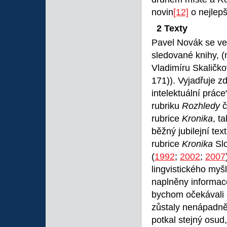
novin
[12]
o nejlepš
2 Texty
Pavel Novák se ve
sledované knihy, (
Vladimíru Skaličkov
171)). Vyjadřuje zd
intelektuální práce
rubriku
Rozhledy
č
rubrice
Kronika
, t
běžný jubilejní tex
rubrice
Kronika
Sl
(
1992
;
2002
;
2007
lingvistického myšl
naplněny informac
bychom očekávali o
zůstaly nenápadně
potkal stejný osud