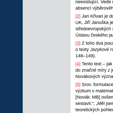
neexistující. Vede
absencí výběrového
[2]
Jan Křivan je d
UK, Jiří Januška j
středoevropských 
Ústavu českého ja
[3]
Z toho dva jsou
o texty
Jazykové r
148–149).
[4]
Tento text – ja
do značné míry z je
Novákových význam
[5]
Srov. formulace
výzkum v matematic
[Novák; MB] ovšem
sestavil.“; „Měl js
teoretických pohle