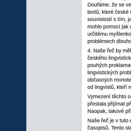
Doufáme, že se ve
textů, které české
souvislostí s tím, 
mohlo pomoci jak o
určitému myšlenko
problémech dlouh
4. Naše řeč by mě
českého lingvisti
pouhých proklamac
lingvistických pro
občasných monotem
od lingvistů, kteří
Vymezení těchto 
přestala přijímat p
Naopak, takové pří
Naše řeč je v tuto
časopisů. Tento st