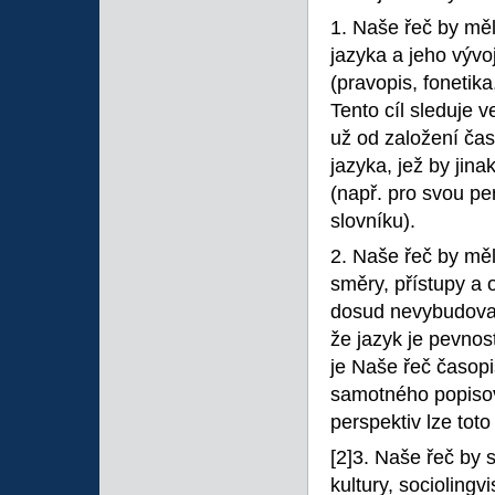
1. Naše řeč by mě
jazyka a jeho vývo
(pravopis, fonetika
Tento cíl sleduje v
už od založení ča
jazyka, jež by jin
(např. pro svou pe
slovníku).
2. Naše řeč by měl
směry, přístupy a o
dosud nevybudoval
že jazyk je pevnost
je Naše řeč časop
samotného popisov
perspektiv lze tot
[2]3. Naše řeč by 
kultury, sociolingv