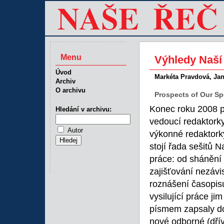
Menu
Výhledy Naší 
Úvod
Markéta Pravdová, Ja
Archiv
O archivu
Prospects of Our S
Konec roku 2008 p
Hledání v archivu:
vedoucí redaktorky
Autor
výkonné redaktork
stojí řada sešitů 
práce: od shánění 
zajišťování nezáv
roznášení časopisu
vysilující práce 
písmem zapsaly do 
nové odborné (dří