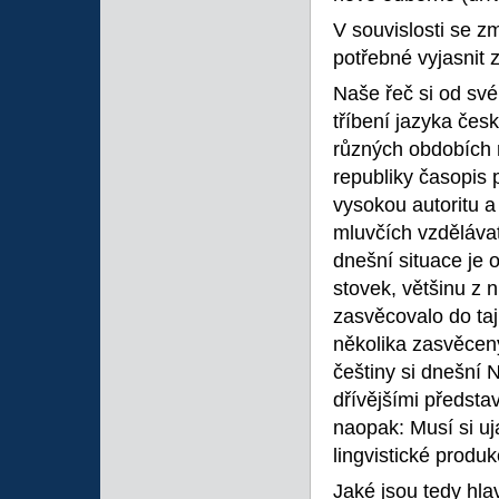
V souvislosti se 
potřebné vyjasnit 
Naše řeč si od své
tříbení jazyka čes
různých obdobích r
republiky časopis 
vysokou autoritu a
mluvčích vzdělávat 
dnešní situace je 
stovek, většinu z n
zasvěcovalo do taj
několika zasvěcený
češtiny si dnešní 
dřívějšími předsta
naopak: Musí si u
lingvistické produk
Jaké jsou tedy hla