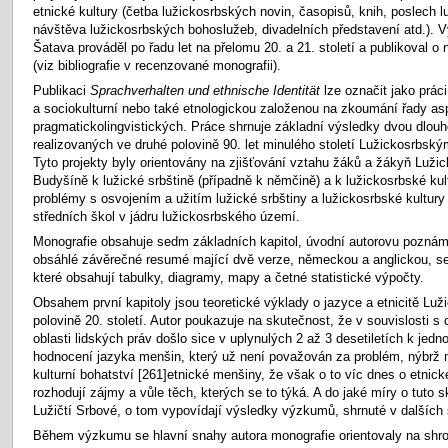
etnické kultury (četba lužickosrbských novin, časopisů, knih, poslech 
návštěva lužickosrbských bohoslužeb, divadelních představení atd.). 
Šatava prováděl po řadu let na přelomu 20. a 21. století a publikoval o 
(viz bibliografie v recenzované monografii).
Publikaci
Sprachverhalten und ethnische Identität
lze označit jako práci
a sociokulturní nebo také etnologickou založenou na zkoumání řady asp
pragmatickolingvistických. Práce shrnuje základní výsledky dvou dlou
realizovaných ve druhé polovině 90. let minulého století Lužickosrbský
Tyto projekty byly orientovány na zjišťování vztahu žáků a žákyň Luž
Budyšíně k lužické srbštině (případně k němčině) a k lužickosrbské kultu
problémy s osvojením a užitím lužické srbštiny a lužickosrbské kultury
středních škol v jádru lužickosrbského území.
Monografie obsahuje sedm základních kapitol, úvodní autorovu pozná
obsáhlé závěrečné resumé mající dvě verze, německou a anglickou, sez
které obsahují tabulky, diagramy, mapy a četné statistické výpočty.
Obsahem první kapitoly jsou teoretické výklady o jazyce a etnicitě Lu
polovině 20. století. Autor poukazuje na skutečnost, že v souvislosti 
oblasti lidských práv došlo sice v uplynulých 2 až 3 desetiletích k je
hodnocení jazyka menšin, který už není považován za problém, nýbrž 
kulturní bohatství
[261]etnické menšiny, že však o to víc dnes o etnic
rozhodují zájmy a vůle těch, kterých se to týká. A do jaké míry o tuto s
Lužičtí Srbové, o tom vypovídají výsledky výzkumů, shrnuté v dalších š
Během výzkumu se hlavní snahy autora monografie orientovaly na shr