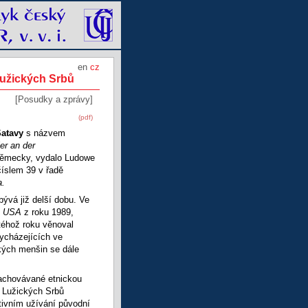
en
cz
Lužických Srbů
[Posudky a zprávy]
(pdf)
atavy
s názvem
er an der
a německy, vydalo Ludowe
íslem 39 v řadě
a.
ývá již delší dobu. Ve
do USA
z roku 1989,
téhož roku věnoval
ycházejících ve
kých menšin se dále
zachovávané etnickou
 Lužických Srbů
tivním užívání původní