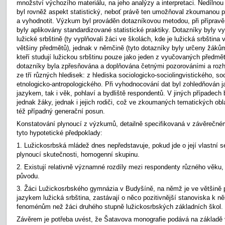
množství výchozího materiálu, na jeho analýzy a interpretaci. Nedílnou 
byl rovněž aspekt statistický, neboť právě ten umožňoval zkoumanou p
a vyhodnotit. Výzkum byl prováděn dotazníkovou metodou, při přípravě 
byly aplikovány standardizované statistické praktiky. Dotazníky byly 
lužické srbštině (ty vyplňovali žáci ve školách, kde je lužická srbšti
většiny předmětů), jednak v němčině (tyto dotazníky byly určeny žá
kteří studují lužickou srbštinu pouze jako jeden z vyučovaných předmě
dotazníky byla zpřesňována a doplňována četnými pozorováními a rozh
ze tří různých hledisek: z hlediska sociologicko-sociolingvistického, s
etnologicko-antropologického. Při vyhodnocování dat byl zohledňován j
jazykem, tak i věk, pohlaví a bydliště respondentů. V jiných případech
jednak žáky, jednak i jejich rodiči, což ve zkoumaných tematických obl
též případný generační posun.
Konstatování plynoucí z výzkumů, detailně specifikovaná v závěrečném
tyto hypotetické předpoklady:
1. Lužickosrbská mládež dnes nepředstavuje, pokud jde o její vlastní se
plynoucí skutečnosti, homogenní skupinu.
2. Existují relativně významné rozdíly mezi respondenty různého věku, p
původu.
3. Žáci Lužickosrbského gymnázia v Budyšíně, na němž je ve většin
jazykem lužická srbština, zastávají o něco pozitivnější stanoviska k 
fenoménům než žáci druhého stupně lužickosrbských základních škol.
Závěrem je potřeba uvést, že Šatavova monografie podává na základě