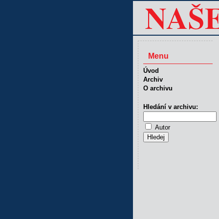
Menu
Úvod
Archiv
O archivu
Hledání v archivu:
Autor