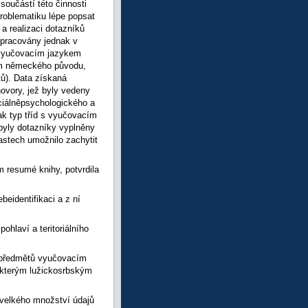
součástí této činnosti
roblematiku lépe popsat
a realizaci dotazníků
vypracovány jednak v
na vyučovacím jazykem
kům německého původu,
tů). Data získaná
ovory, jež byly vedeny
ociálněpsychologického a
ak typ tříd s vyučovacím
 byly dotazníky vyplněny
astech umožnilo zachytit
 resumé knihy, potvrdila
beidentifikaci a z ní
ohlaví a teritoriálního
ě předmětů vyučovacím
některým lužickosrbským
 velkého množství údajů