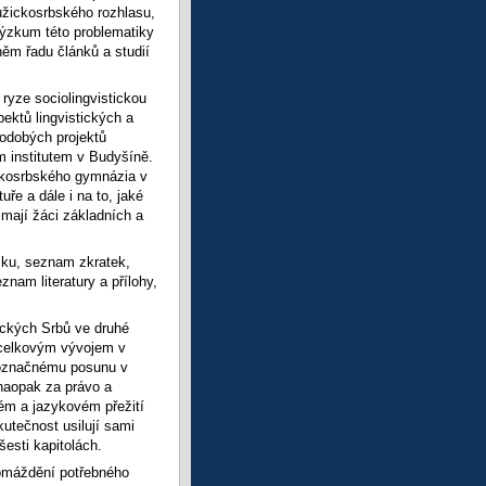
lužickosrbského rozhlasu,
Výzkum této problematiky
něm řadu článků a studií
 ryze sociolingvistickou
ektů lingvistických a
hodobých projektů
m institutem v Budyšíně.
ickosrbského gymnázia v
ře a dále i na to, jaké
 mají žáci základních a
mku, seznam zkratek,
nam literatury a přílohy,
žických Srbů ve druhé
s celkovým vývojem v
dnoznačnému posunu v
naopak za právo a
kém a jazykovém přežití
kutečnost usilují sami
esti kapitolách.
omáždění potřebného