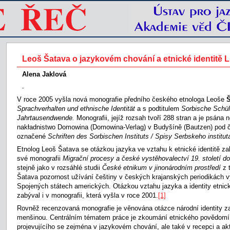
Leoš Šatava o jazykovém chování a etnické identitě 
Alena Jaklová
-
V roce 2005 vyšla nová monografie předního českého etnologa Leoše
Š
Sprachverhalten und ethnische Identität
a s podtitulem
Sorbische Schül
Jahrtausendwende.
Monografii, jejíž rozsah tvoří 288 stran a je psán
nakładnistwo Domowina (Domowina-Verlag) v Budyšíně (Bautzen) pod č
označené
Schriften des Sorbischen Instituts / Spisy Serbskeho institut
Etnolog Leoš Šatava se otázkou jazyka ve vztahu k etnické identitě zab
své monografii
Migrační procesy a české vystěhovalectví 19. století 
stejně jako v rozsáhlé studii
České etnikum v jinonárodním prostředí
z 
Šatava pozornost užívání češtiny v českých krajanských periodikách v
Spojených státech amerických. Otázkou vztahu jazyka a identity etnic
zabýval i v monografii, která vyšla v roce 2001.
[1]
Rovněž recenzovaná monografie je věnována otázce národní identity 
menšinou. Centrálním tématem práce je zkoumání etnického povědomí
projevujícího se zejména v jazykovém chování, ale také v recepci a ak