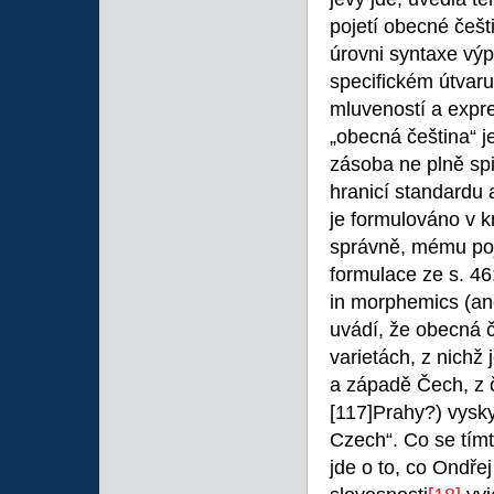
pojetí obecné češti
úrovni syntaxe výp
specifickém útvaru
mluveností a expre
„obecná čeština“ j
zásoba ne plně sp
hranicí standardu 
je formulováno v k
správně, mému poje
formulace ze s. 4
in morphemics (an
uvádí, že obecná č
varietách, z nichž
a západě Čech, z 
[117]Prahy?) vysky
Czech“. Co se tím
jde o to, co Ondře