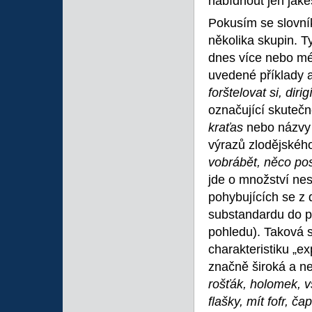
nabídnout jen jaké
Pokusím se slovník
několika skupin. T
dnes více nebo mé
uvedené příklady a
forštelovat si, dir
označující skutečn
kraťas
nebo názvy 
výrazů zlodějskéh
vobrábět, něco pos
jde o množství ne
pohybujících se z
substandardu do po
pohledu). Taková s
charakteristiku „ex
značně široká a ne
rošťák, holomek, vš
flašky, mít fofr, 