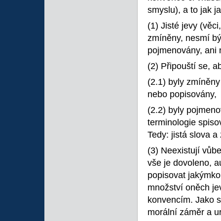
smyslu), a to jak j
(1) Jisté jevy (vě
zmíněny, nesmí bý
pojmenovány, ani 
(2) Připouští se, ab
(2.1) byly zmíněn
nebo popisovány,
(2.2) byly pojmen
terminologie spis
Tedy: jistá slova 
(3) Neexistují vůbe
vše je dovoleno, a
popisovat jakýmko
množství oněch je
konvencím. Jako sp
morální záměr a ur