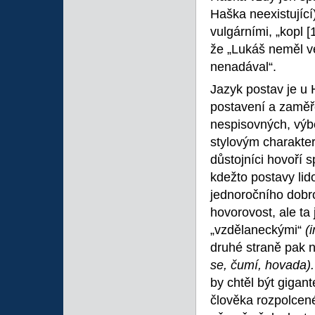
Haška neexistující
vulgárními, „kopl
[
že „Lukáš neměl ve
nenadával“.
Jazyk postav je u 
postavení a zaměř
nespisovných, vý
stylovým charakter
důstojníci hovoří 
kdežto postavy lid
jednoročního dobr
hovorovost, ale ta
„vzdělaneckými“
(
druhé straně pak 
se, čumí, hovada)
by chtěl být gigan
člověka rozpolcené