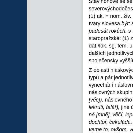
Stavinohově se se
severovýchodočes
(1) ak. = nom. živ.
tvary slovesa
být: 
padesát rokůch, s
staropražské: (1) 
dat./lok. sg. fem. 
dalších jednotliv
společensky vyšší
Z oblasti hláskový
typů a pár jednotl
vynechání náslov
náslovných skupi
[věc]),
náslovnéh
lekruti, falář),
jiné
ně [mně], věčí, le
dochtor, čekuláda,
veme to, ovšom, ve