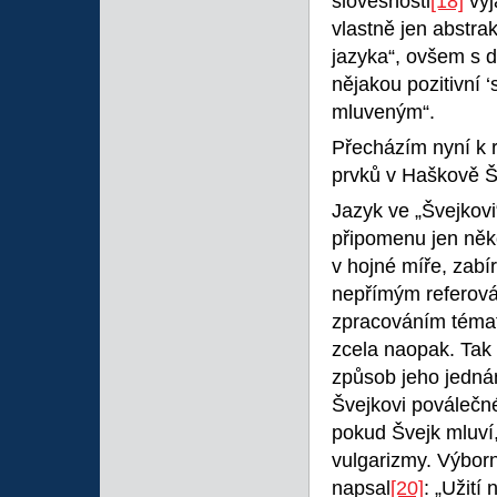
slovesnosti
[18]
vyj
vlastně jen abstra
jazyka“, ovšem s 
nějakou pozitivní 
mluveným“.
Přecházím nyní k r
prvků v Haškově Š
Jazyk ve „Švejkovi
připomenu jen něko
v hojné míře, zabí
nepřímým referová
zpracováním témat
zcela naopak. Tak 
způsob jeho jednán
Švejkovi poválečné
pokud Švejk mluví,
vulgarizmy. Výbor
napsal
[20]
: „Užití