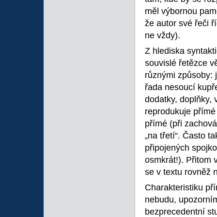
měl výbornou pamě
že autor své řeči 
ne vždy).
Z hlediska syntakt
souvislé řetězce v
různými způsoby: 
řada nesoucí kupř
dodatky, doplňky, 
reprodukuje přímé 
přímé (při zachován
„na třetí“. Často t
připojených spojk
osmkrát!). Přitom 
se v textu rovněž n
Charakteristiku př
nebudu, upozorním 
bezprecedentní stu