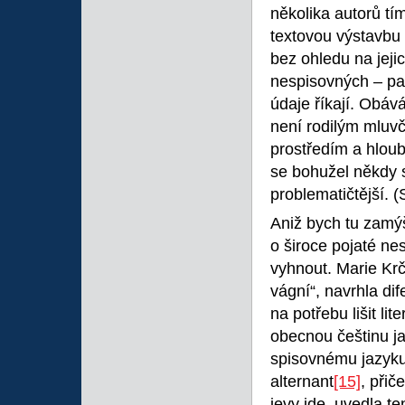
několika autorů tí
textovou výstavbu 
bez ohledu na jeji
nespisovných – pa
údaje říkají. Obá
není rodilým mluv
prostředím a hloubě
se bohužel někdy 
problematičtější. 
Aniž bych tu zamýš
o široce pojaté ne
vyhnout. Marie K
vágní“, navrhla di
na potřebu lišit l
obecnou češtinu j
spisovnému jazyku
alternant
[15]
, přič
jevy jde, uvedla t