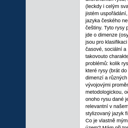
(leckdy i celým sv
jistém uspořádání
jazyka českého neb
češtiny. Tyto rysy 
jde o dimenze (osy
jsou pro klasifika
časové, sociální a 
takovouto charakte
problémů: kolik rys
které rysy (brát 
dimenzí a různých
vývojovými proměna
metodologickou, oč
onoho rysu dané je
relevantní v naše
stylizovaný jazyk f
Co je vlastně mým
územ? Mám při tom 