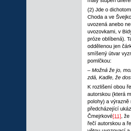
malý stupeň diferen
(2) Jde o dichotom
Choda a ve Švejko
uvozená anebo neu
uvozovkami, v Bidý
próze oblíbená). T
oddělenou jen čárk
smíšený útvar vyzn
pomlčkou:
– Možná že jo, mož
zdá, Kadle, že dos
K rozlišení obou ř
autorskou (která 
polohy) a výrazně 
předcházející ukáz
Čmejrkové
[11]
, že
řečí autorskou a ře
větou uvozovací a 