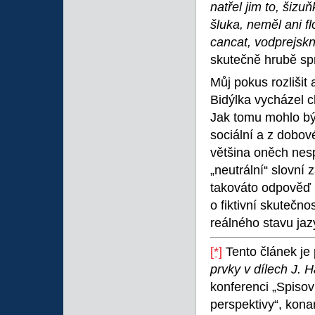
natřel jim to, šizuň
šluka, neměl ani fl
cancat, vodprejskn
skutečně hrubě sp
Můj pokus rozlišit 
Bidýlka vycházel c
Jak tomu mohlo být
sociální a z dobo
většina oněch nes
„neutrální“ slovní
takováto odpověď 
o fiktivní skutečn
reálného stavu ja
[*]
Tento článek je 
prvky v dílech J. 
konferenci „Spisov
perspektivy“, kona