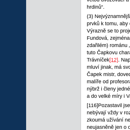
hrdinů“.
(3) Nejvýznamnějš
prvků k tomu, aby 
Výrazně se to proje
Fundová, zejména 
zdařilém) románu „
tuto Čapkovu chara
Trávníček
[12]
. Na
mluví jinak, má sv
Čapek mistr, doved
malíře od profeso
nýbrž i členy jedné
a do velké míry i 
[116]Pozastavil js
nebývají vždy v ro
zkoumá užívání ne
neujasněně jen o o