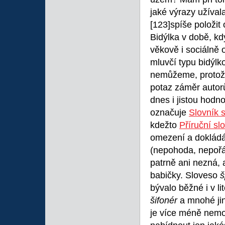
jaké výrazy užíva
[123]spíše položit
Bidýlka v době, kd
věkově i sociálně 
mluvčí typu bidýl
nemůžeme, protože t
potaz záměr autor
dnes i jistou hodn
označuje
Slovník 
kdežto
Příruční sl
omezení a dokládá
(nepohoda, nepořá
patrně ani nezná, 
babičky. Sloveso
š
bývalo běžné i v li
šifonér
a mnohé jin
je více méně nemo