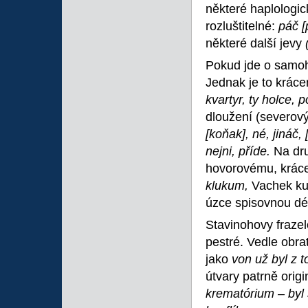
některé haplologic
rozluštitelné:
páč [
některé další jevy
Pokud jde o samohl
Jednak je to kráce
kvartyr, ty holce,
dloužení (severov
[koňak], né, jináč,
nejni, příde.
Na dr
hovorovému, krác
klukum,
Vachek ku
úzce spisovnou dé
Stavinohovy frazel
pestré. Vedle obra
jako
von už byl z 
útvary patrně origi
krematórium – byl 