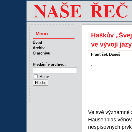
Menu
Haškův „Švej
Úvod
ve vývoji jaz
Archiv
O archivu
František Daneš
Hledání v archivu:
-
Autor
Ve své významné s
Hausenblas věnova
nespisovných prvk