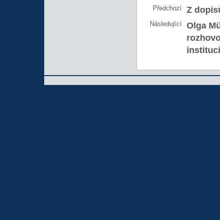
Předchozí
Z dopis
Následující
Olga Mü
rozhovo
institu