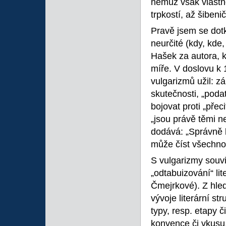
němuž však vlastně
trpkostí, až šibenič
Pravě jsem se dotk
neurčité (kdy, kde,
Hašek za autora, k
míře. V doslovu k 1
vulgarizmů užil: 
skutečnosti, „poda
bojovat proti „pře
„jsou právě těmi n
dodává: „Správně 
může číst všechno
S vulgarizmy souvi
„odtabuizování“ lit
Čmejrkové). Z hle
vývoje literární st
typy, resp. etapy č
konvence či vkusu,