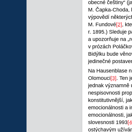
obecné češtiny“ (j
M. Čapka-Choda, kt
výpovědí některých
M. Fundové
[2]
, kt
r. 1895.) Sleduje 
a upozorňuje na „ro
v prózách Poláčko
Bidýlku bude věno
jedinečné postaven
Na Hausenblase na
Olomouci
[3]
. Ten 
jednak významně up
nespisovnosti propo
konstitutivnější, j
emocionálnosti a i
emocionálnosti, ja
slovesnosti 1993
[4
ostýchavým užíván