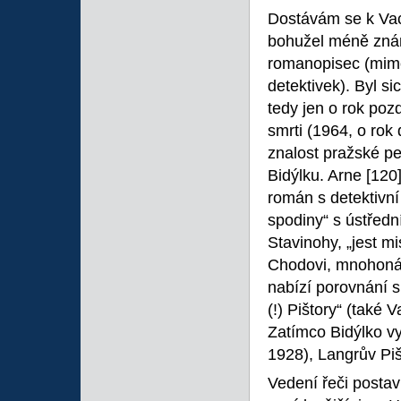
Dostávám se k Vac
bohužel méně znám
romanopisec (mimo
detektivek). Byl s
tedy jen o rok poz
smrti (1964, o rok
znalost pražské per
Bidýlku. Arne
[120
román s detektivní
spodiny“ s ústřed
Stavinohy, „jest m
Chodovi, mnohonás
nabízí porovnání s
(!) Pištory“ (také
Zatímco Bidýlko vy
1928), Langrův Pi
Vedení řeči postav