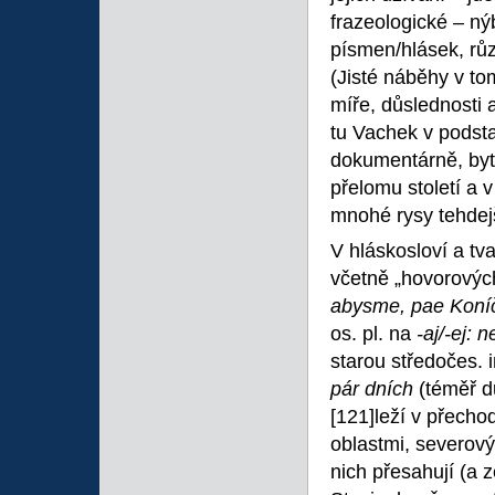
frazeologické – nýb
písmen/hlásek, rů
(Jisté náběhy v to
míře, důslednosti a
tu Vachek v podsta
dokumentárně, byť 
přelomu století a 
mnohé rysy tehdejš
V hláskosloví a t
včetně „hovorovýc
abysme, pae Koníč
os. pl. na
-aj/-ej: 
starou středočes. 
pár dních
(téměř d
[121]leží v přech
oblastmi, severový
nich přesahují (a 