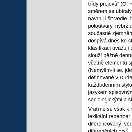
třídy projevů“ (O.
směrem se ubíraly
navrhli lišit vedle 
poloútvary, nýbrž 
současné zjemnění 
dospívá dnes ke st
klasifikaci uvažuj
slouží běžné denní
včetně elementů sp
(Nemýlím-li se, j
definované v Dude
každodenním styku 
jazykem spisovným
sociologickými a s
Vraťme se však k m
lexikální repertoá
diferencovaný, ved
diferenčních rysů,