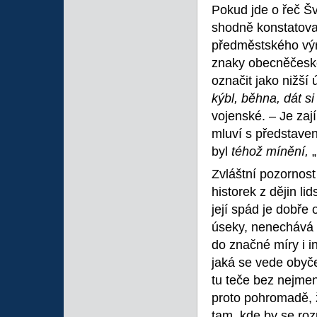
Pokud jde o řeč Šv
shodně konstatoval
předměstského výr
znaky obecněčeské,
označit jako nižš
kýbl, běhna, dát si
vojenské. – Je zaj
mluví s představen
byl
téhož mínění,
Zvláštní pozornost
historek z dějin li
její spád je dobře
úseky, nenechává 
do značné míry i i
jaká se vede obyče
tu teče bez nejmen
proto pohromadě, 
tam, kde by se roz