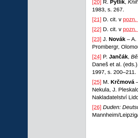
[20]
R.
Pytlík
,
Kni
1983, s. 267.
[21]
D. cit. v
pozn.
[22]
D. cit. v
pozn.
[23]
J.
Novák
– A.
Prombergr, Olomo
[24]
P.
Jančák
,
Bě
Daneš et al. (eds.
1997, s. 200–211.
[25]
M.
Krčmová
–
Nekula, J. Pleskal
Nakladatelství Lid
[26]
Duden: Deuts
Mannheim/Leipzig/