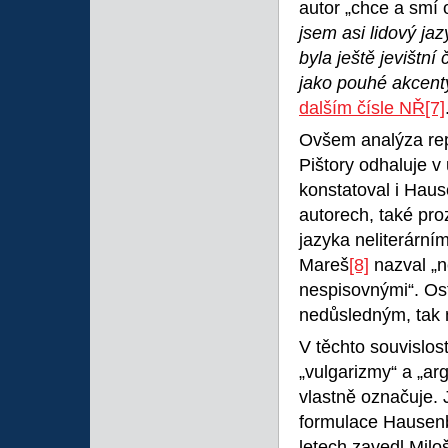
autor „chce a smí 
jsem asi lidový jaz
byla ještě jevištní
jako pouhé akcent
dalším čísle NŘ
[7]
Ovšem analýza repl
Pištory odhaluje v 
konstatoval i Hause
autorech, také pro
jazyka neliterární
Mareš
[8]
nazval „n
nespisovnými“. Os
nedůsledným, tak
V těchto souvislost
„vulgarizmy“ a „ar
vlastně označuje. 
formulace Hausenbl
letech zavedl Milo