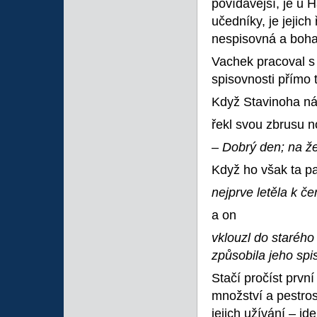
povídavější, je u 
učedníky, je jejich
nespisovná a bohat
Vachek pracoval s 
spisovnosti přímo 
Když Stavinoha ná
řekl svou zbrusu n
– Dobrý den; na ž
Když ho však ta pa
nejprve letěla k če
a on
vklouzl do staréh
způsobila jeho spi
Stačí pročíst první
množství a pestro
jejich užívání – jd