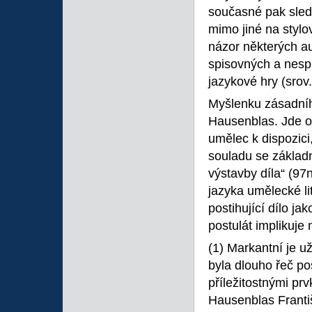
současné pak sled
mimo jiné na styl
názor některých au
spisovných a nespi
jazykové hry (srov
Myšlenku zásadníh
Hausenblas. Jde o 
umělec k dispozici,
souladu se základ
výstavby díla“ (97
jazyka umělecké li
postihující dílo ja
postulát implikuje
(1) Markantní je 
byla dlouho řeč po
příležitostnými pr
Hausenblas Františ