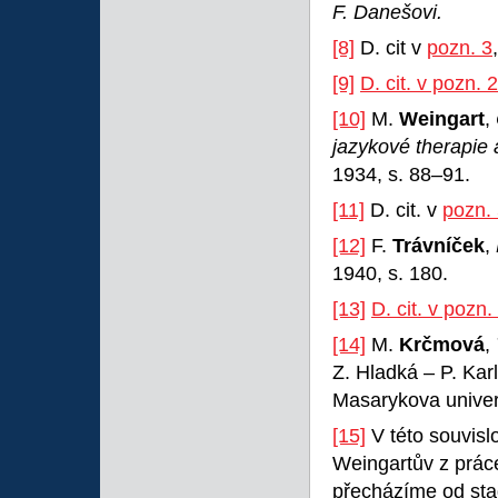
F. Danešovi.
[8]
D. cit v
pozn. 3
[9]
D. cit. v pozn. 2
[10]
M.
Weingart
,
jazykové therapie a
1934, s. 88–91.
[11]
D. cit. v
pozn.
[12]
F.
Trávníček
,
1940, s. 180.
[13]
D. cit. v pozn.
[14]
M.
Krčmová
,
Z. Hladká – P. Karl
Masarykova univerz
[15]
V této souvislo
Weingartův z prác
přecházíme od sta