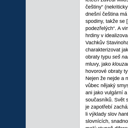
češtiny“ (nekritick
dnešní čeština má 
spodiny, takže se
podezřelých“. A vi
hrdiny v idealizov
Vachkův Stavinoha.
charakterizovat ja
obraty typu
seš nal
mluvy, jako
klouza
hovorové obraty t
Nejen že nejde a n
vůbec nějaký smysl
ani jako vulgární 
současníků. Svět s
je zapotřebí zach
li výklady slov
hant
slovnících, snadno