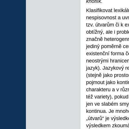
knoflík.
Klasifikovat lexiká
nespisovnost a uvn
tzv. útvarům či k 
obtížný, ale i prob
značně heterogenní
jediný poměrně cen
existenční forma č
neostrými hranicem
jazyk). Jazykový re
(stejně jako prost
pojmout jako kont
charakteru a v růz
též variety), poku
jen ve slabém smys
kontinua. Je mnoh
„útvarů“ je výsledk
výsledkem zkoumá