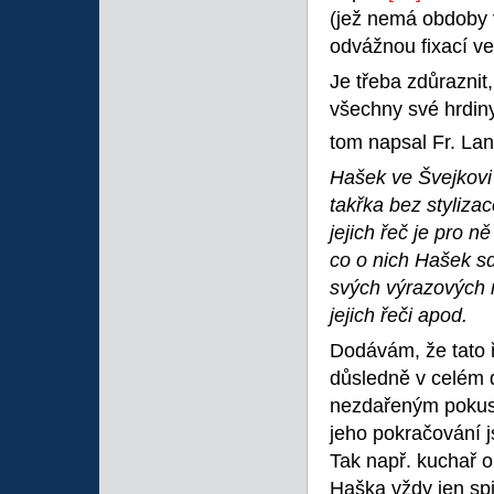
(jež nemá obdoby 
odvážnou fixací ve
Je třeba zdůrazni
všechny své hrdiny
tom napsal Fr. La
Hašek ve Švejkovi 
takřka bez stylizac
jejich řeč je pro n
co o nich Hašek sd
svých výrazových 
jejich řeči apod.
Dodávám, že tato 
důsledně v celém 
nezdařeným pokuse
jeho pokračování 
Tak např. kuchař o
Haška vždy jen spi