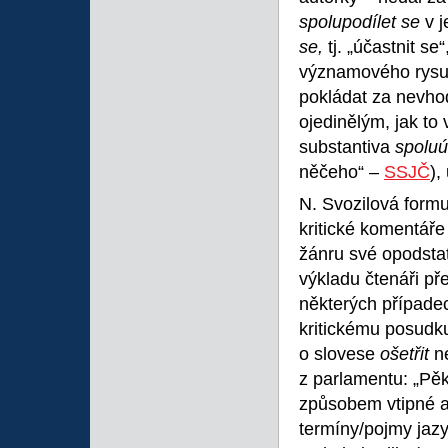
spolupodílet se
v 
se,
tj. „účastnit s
významového rysu 
pokládat za nevho
ojedinělým, jak to
substantiva
spolu
něčeho“ –
SSJČ
),
N. Svozilová formu
kritické komentáře
žánru své opodstat
výkladu čtenáři př
některých případec
kritickému posudku
o slovese
ošetřit
n
z parlamentu: „Pěk
způsobem vtipné a 
termíny/pojmy jazy