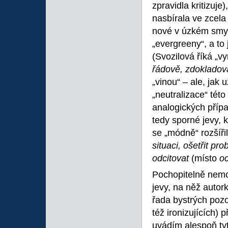
zpravidla kritizuje
nasbírala ve zcela
nové v úzkém smysl
„evergreeny“, a to 
(Svozilová říká „
řádově, zdokladov
„vinou“ – ale, jak
„neutralizace“ tét
analogických přípa
tedy sporné jevy, k
se „módně“ rozšířil
situaci, ošetřit pr
odcitovat
(místo
oc
Pochopitelně nem
jevy, na něž autor
řada bystrých pozo
též ironizujících)
uvádím alespoň tyt