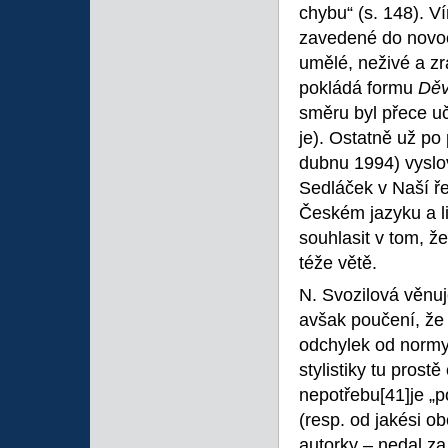
chybu“ (s. 148). V
zavedené do novoč
umělé, neživé a zr
pokládá formu
Děv
směru byl přece uč
je). Ostatně už po
dubnu 1994) vyslo
Sedláček v Naší ře
Českém jazyku a li
souhlasit v tom, 
téže větě.
N. Svozilová věnuj
avšak poučení, že v
odchylek od normy“
stylistiky tu prost
nepotřebu
[41]je „
(resp. od jakési o
autorky – nedal za 