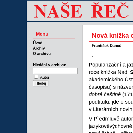
Menu
Nová knížka o
Úvod
František Daneš
Archiv
O archivu
-
Popularizační a ja
Hledání v archivu:
roce knížka Nadi
S
Autor
akademického Ústa
časopisu) s názv
dobré češtině
(171
podtitulu, jde o s
v Literárních novi
V Předmluvě autork
jazykověvýchovné p