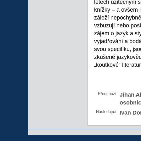
létech užitečným 
knížky – a ovšem i
záleží nepochybně 
vzbuzují nebo posi
zájem o jazyk a st
vyjadřování a pod
svou specifiku, jso
zkušené jazykověd
„koutkové“ literatur
Předchozí
Jihan A
osobníc
Následující
Ivan Do