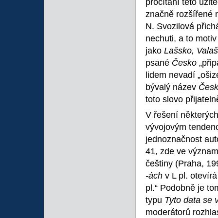
pročítání této užit
značně rozšířené 
N. Svozilová přic
nechuti, a to moti
jako
Lašsko, Vala
psané
Česko
„při
lidem nevadí „ošiz
bývalý název
Česk
toto slovo přijatel
V řešení některých
vývojovým tendencí
jednoznačnost auto
41, zde ve významu
češtiny (Praha, 1
-ách
v L pl. oteví
pl.“ Podobně je to
typu
Tyto data se 
moderátorů rozhlas