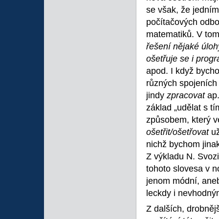
se však, že jedním
počítačových odbor
matematiků. V tomt
řešení nějaké úlo
ošetřuje se i prog
apod. I když bych
různých spojeníc
jindy
zpracovat
ap
základ „udělat s t
způsobem, který v
ošetřit/ošetřovat
už
nichž bychom jinak
Z výkladu N. Svozi
tohoto slovesa v 
jenom módní, aneb
leckdy i nevhodný
Z dalších, drobněj