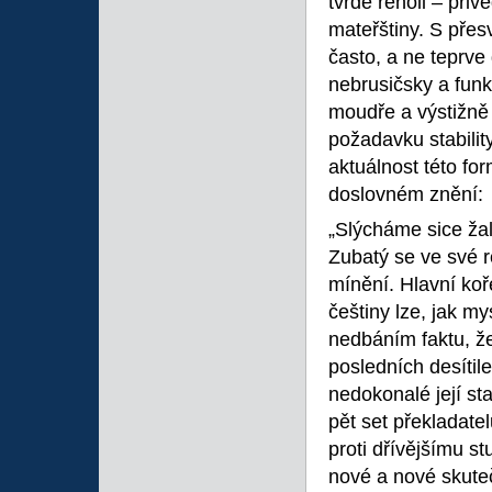
tvrdé řeholi – při
mateřštiny. S pře
často, a ne teprve
nebrusičsky a funk
moudře a výstižně
požadavku stabilit
aktuálnost této fo
doslovném znění:
„Slýcháme sice ža
Zubatý se ve své r
mínění. Hlavní ko
češtiny lze, jak my
nedbáním faktu, ž
posledních desítile
nedokonalé její sta
pět set překladatel
proti dřívějšímu s
nové a nové skuteč