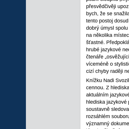
přesvědčivěji upozo
bych, že se snažila
tento postoj dosu
dobrý úmysl spolu 
na několika místech
šťastné. Předpoklá
hrubé jazykové ned
čtenáře „osvěžujíc
víceméně o stylist
cizí chyby raději 
Knížku Nadi Svozil
cennou. Z hlediska
aktuálním jazykové
hlediska jazykové 
soustavně sledova
rozsáhlém souboru 
významný dokumen