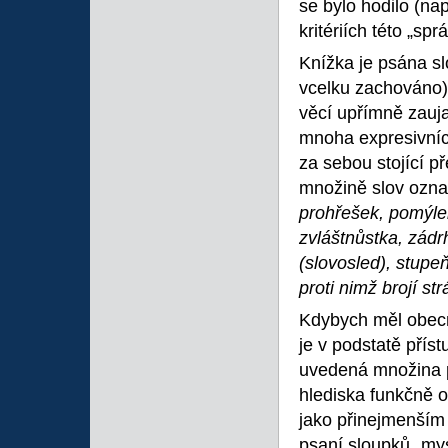
se bylo hodilo (na
kritériích této „sp
Knížka je psána s
vcelku zachováno),
věcí upřímně zauja
mnoha expresivníc
za sebou stojící p
množině slov ozna
prohřešek, pomýlen
zvláštnůstka, zádr
(slovosled), stupeň
proti nimž brojí str
Kdybych měl obecně
je v podstatě přís
uvedená množina pr
hlediska funkčně o
jako přinejmenším 
psaní sloupků „mys