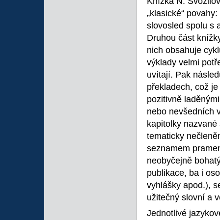
Knížka N. Svozilov
„klasické“ povahy: 
slovosled spolu s 
Druhou část knížky
nich obsahuje cykl
výklady velmi potř
uvítají. Pak násle
překladech, což j
pozitivně laděnými
nebo nevšedních vy
kapitolky nazvané 
tematicky nečleněn
seznamem pramenů,
neobyčejně bohatý:
publikace, ba i os
vyhlášky apod.), 
užitečný slovní a v
Jednotlivé jazykov