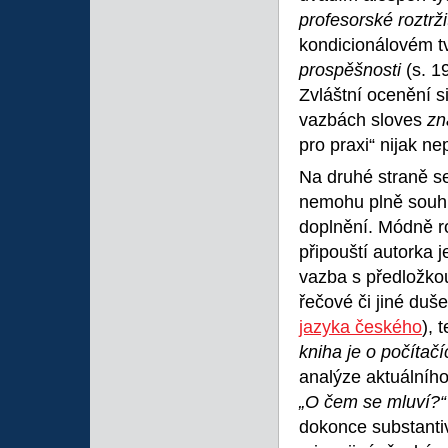
profesorské roztrži
kondicionálovém t
prospěšnosti
(s. 1
Zvláštní ocenění s
vazbách sloves
zn
pro praxi“ nijak ne
Na druhé straně se
nemohu plně souhl
doplnění. Módně r
připouští autorka j
vazba s předložk
řečové či jiné duše
jazyka českého
), 
kniha je o počítač
analýze aktuálního
„O čem se mluví?
dokonce substant