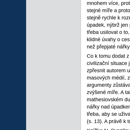
mnohem více, proto
stejné míře a prot
stejně rychle k r
úpadek, nýbrž jen 
třeba usilovat o to
klidné úvahy o cest
než přepjaté nářky
Co k tomu dodat z 
civilizační situace
zpřesnit autorem u
masových médií, z
argumenty zůstávaj
zvýšené míře. A t
mathesiovském duc
nářky nad úpadkem
třeba, aby se uživ
(s. 13). A právě k 