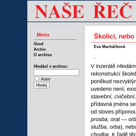
Menu
Školicí, nebo
Úvod
Eva Macháčková
Archiv
O archivu
-
V inzerátě
Hledáme
Hledání v archivu:
rekonstrukci škole
Autor
poněkud nezvyklý
uvedeno není; exis
stavební, cvičební
přídavná jména se
od sloves přípono
prosba, orat
—
or
služba, orba
), neb
chodba.
K řadě tě