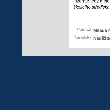
inzerátě tedy měl
školicího střediska
Předchozí
Milada 
Následující
Naděžd