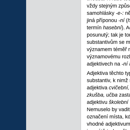
vždy stejným způs
samohlásky
-e-:
n
jiná příponou
-ní
(
termín
hasební
). 
posunutý; tak je t
substantivům se m
významem téměř ne
významovému rozli
adjektivech na
-ní
Adjektiva těchto ty
substantiv, k nimž
adjektiva
cvičební
zkušba, učba
zast
adjektivu
školební
Nemuselo by vadit
označení místa, kd
vhodné adjektivu