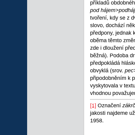
příkladů obdobnéh
pod hájem>podhá
tvoření, kdy se z 
slovo, dochází ně
předpony, jednak k
oběma těmto změn
zde i dloužení př
běžná). Podoba d
předpokládá hlás
obvyklá (srov.
pec
připodobněním k 
vyskytovala v text
vhodnou považuj
[1]
Označení
zákr
jakosti najdeme už
1958.