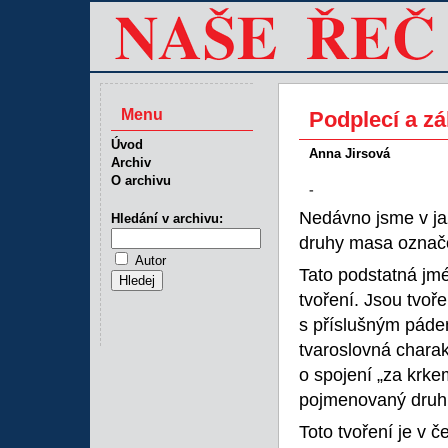
Menu
Podplecí a zá
Úvod
Anna Jirsová
Archiv
O archivu
-
Nedávno jsme v ja
Hledání v archivu:
druhy masa označ
Autor
Tato podstatná jm
tvoření. Jsou tvoř
s příslušným páde
tvaroslovná charak
o spojení „za krkem
pojmenovaný druh 
Toto tvoření je v 