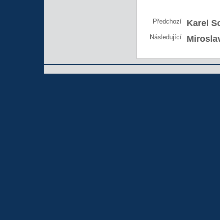
Předchozí
Karel S
Následující
Mirosla