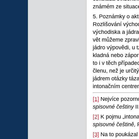
známém ze situac
5. Poznámky o akt
Rozlišování výcho
východiska a jádra
vět můžeme zpravidl
jádro výpovědi, u 
kladná nebo záporn
to i v těch případ
členu, než je určit
jádrem otázky táza
intonačním centre
[1]
Nejvíce pozorno
spisovné češtiny
I
[2]
K pojmu „intona
spisovné češtině,
[3]
Na to poukázal 