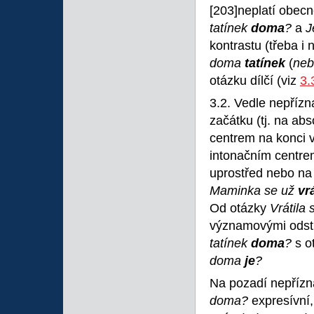
[203]neplatí obec
tatínek
doma
?
a
J
kontrastu (třeba i
doma
tatínek
(
neb
otázku dílčí (viz
3.
3.2. Vedle nepříz
začátku (tj. na ab
centrem na konci vě
intonačním centre
uprostřed nebo na
Maminka se už
vr
Od otázky
Vrátila
významovými odstí
tatínek
doma
?
s 
doma
je
?
Na pozadí nepříz
doma?
expresívní,