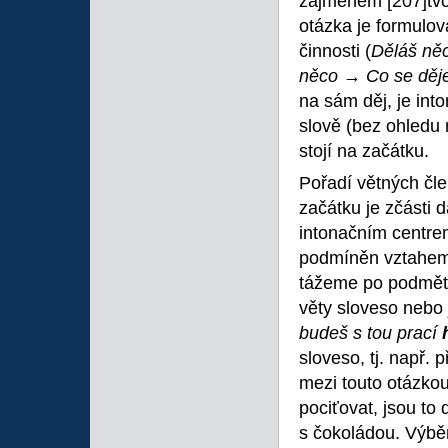
zájmenem
[207]tvo
otázka je formulov
činnosti (
Děláš ně
něco →
Co se děj
na sám děj, je int
slově (bez ohledu 
stojí na začátku.
Pořadí větných čl
začátku je zčásti 
intonačním centrem
podmíněn vztahem k
tážeme po podmětu,
věty sloveso nebo
budeš s tou prací
sloveso, tj. např.
mezi touto otázko
pociťovat, jsou to
s čokoládou. Výbě