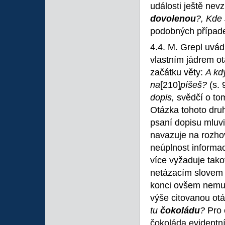
události ještě ne
dovolenou
?, Kde 
podobných případe
4.4. M. Grepl uvád
vlastním jádrem o
začátku věty:
A kd
na
[210]
píšeš?
(s.
dopis,
svědčí o to
Otázka tohoto druh
psaní dopisu mluvi
navazuje na rozhov
neúplnost informac
více vyžaduje tako
netázacím slovem 
konci ovšem nemus
výše citovanou otá
tu
čokoládu
?
Pro 
čokoláda evidentní