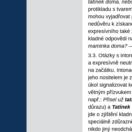
tatínek doma, neb
protikladu s tvar
mohou vyjadřovat 
nedůvěru k získané
expresívního také z
kladné odpovědi n
maminka doma? —
3.3. Otázky s into
a expresívně neut
na začátku. Inton
jeho nositelem je
úkol signalizovat 
větným přízvukem 
např.:
Přisel už
ta
důrazu) a
Tatínek
jde o zjištění kla
speciálně zdůrazně
nikdo jiný neodchá