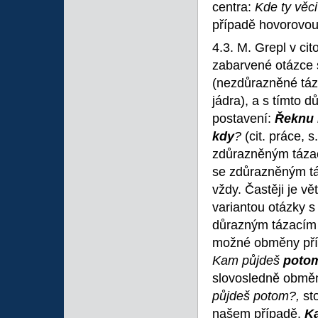
centra:
Kde ty věc
případě hovorovo
4.3. M. Grepl v cit
zabarvené otázce s
(nezdůrazněné táza
jádra), a s tímto
postavení:
Řeknu
kdy
?
(cit. práce, 
zdůrazněným táza
se zdůrazněným tá
vždy. Častěji je 
variantou otázky 
důrazným tázacím 
možné obměny pří
Kam
půjdeš
poto
slovosledně obměn
půjdeš potom?,
st
našem případě.
K