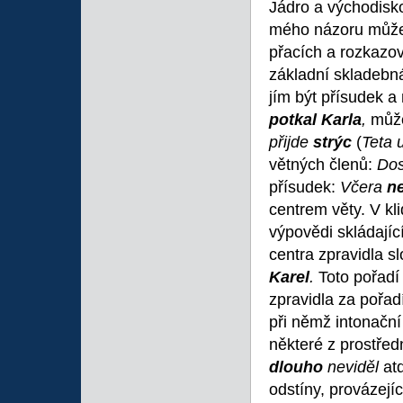
Jádro a východisko
mého názoru může 
přacích a rozkazo
základní skladebná
jím být přísudek a 
potkal Karla
,
může
přijde
strýc
(
Teta 
větných členů:
Dos
přísudek:
Včera
ne
centrem věty. V k
výpovědi skládajíc
centra zpravidla s
Karel
.
Toto pořadí
zpravidla za pořadí
při němž intonačn
některé z prostřed
dlouho
neviděl
at
odstíny, provázejí