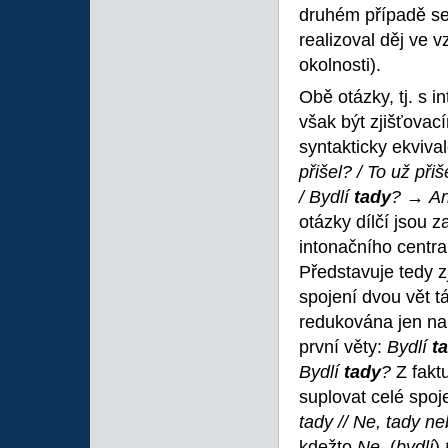
druhém případě se
realizoval děj ve
okolnosti).
Obě otázky, tj. s 
však být zjišťovac
syntakticky ekviv
přišel? / To už při
/ Bydlí
tady
? →
An
otázky dílčí jsou z
intonačního centra
Představuje tedy z
spojení dvou vět t
redukována jen na 
první věty:
Bydlí
t
Bydlí
tady
?
Z fakt
suplovat celé spoj
tady //
Ne, tady ne
kdežto
Ne,
(
bydlí
)