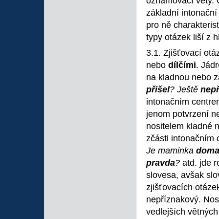
oznamovací věty. O
základní intonační
pro ně charakteris
typy otázek liší z 
3.1. Zjišťovací ot
nebo
dílčími
. Jád
na kladnou nebo z
přišel
? Ještě
nepř
intonačním centre
jenom potvrzení n
nositelem kladné n
zčásti intonačním 
Je maminka
dom
pravda
?
atd. jde 
slovesa, avšak slo
zjišťovacích otáze
nepříznakový. Nos
vedlejších větných