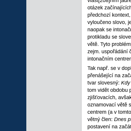
vlast
[208]ním jádr
otázek začínajícíc
předchozí kontext,
vyloučeno slovo, j
naopak se intonač
protikladu se slov
větě. Tyto problé
zejm. uspořádání 
intonačním centre
Tak např. se v dop
přenášející na začá
tvar slovesný:
Kdy
tom vidět obdobu 
zjišťovacích, avša
oznamovací větě s 
centrem (a v tomto
větný člen:
Dnes př
postavení na začát