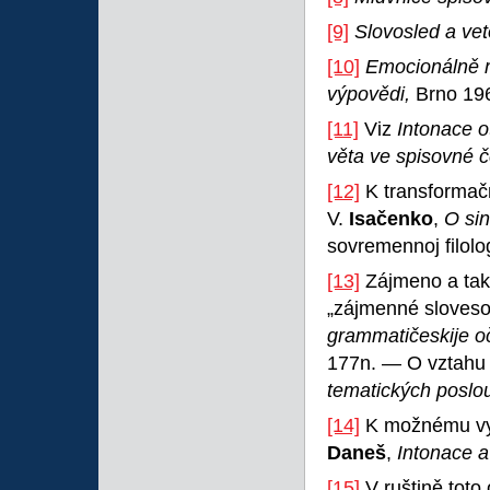
[9]
Slovosled a vet
[10]
Emocionálně m
výpovědi,
Brno 196
[11]
Viz
Intonace o
věta ve spisovné č
[12]
K transformačn
V.
Isačenko
,
O sin
sovremennoj filolo
[13]
Zájmeno a tak
„zájmenné sloveso“
grammatičeskije oč
177n. — O vztahu 
tematických poslou
[14]
K možnému využ
Daneš
,
Intonace a
[15]
V ruštině toto 