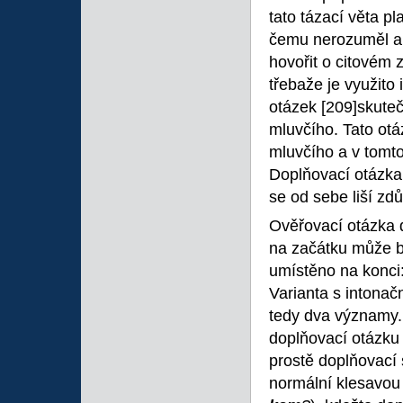
tato tázací věta pl
čemu nerozuměl ap
hovořit o citovém z
třebaže je využito
otázek
[209]skuteč
mluvčího. Tato ot
mluvčího a v tomto
Doplňovací otázka
se od sebe liší zd
Ověřovací otázka 
na začátku může b
umístěno na konci
Varianta s intona
tedy dva významy. 
doplňovací otázku 
prostě doplňovací
normální klesavou