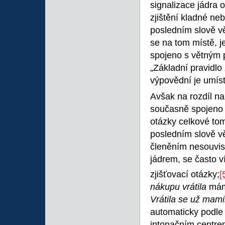
signalizace jádra 
zjištění kladné ne
posledním slově v
se na tom místě, j
spojeno s větným 
„Základní pravidlo
výpovědní je umís
Avšak na rozdíl na
současně spojeno s
otázky celkové tom
posledním slově v
členěním nesouvis
jádrem, se často 
zjišťovací otázky;
[
nákupu vrátila
mám
Vrátila se už mam
automaticky podle 
intonačním centre