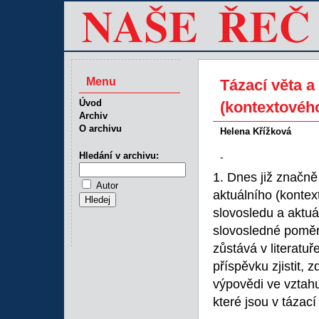
Menu
Tázací věta a
Úvod
(kontextového
Archiv
O archivu
Helena Křížková
Hledání v archivu:
-
1. Dnes již značně
Autor
aktuálního (kontex
slovosledu a aktu
slovosledné poměry
zůstává v literatuř
příspěvku zjistit, 
výpovědi ve vztahu 
které jsou v tázací