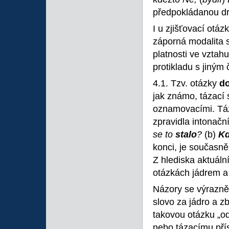
předpokládanou dr
I u zjišťovací otá
záporná modalita s
platnosti ve vzta
protikladu s jiným
4.1. Tzv. otázky
d
jak známo, tázací 
oznamovacími. Táza
zpravidla intonačn
se to
stalo
?
(b)
K
konci, je současn
Z hlediska aktuální
otázkách jádrem a
Názory se výrazně 
slovo za jádro a z
takovou otázku „o
nebo tázacímu přís