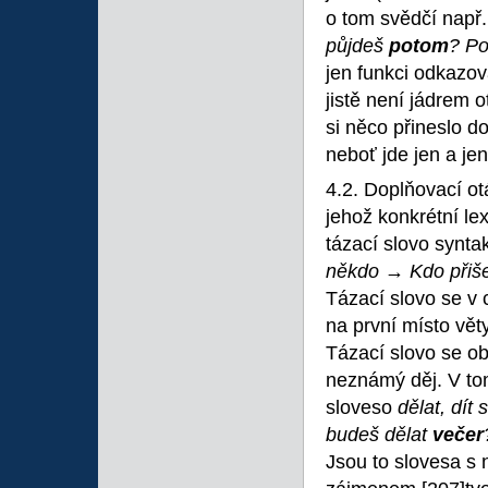
o tom svědčí např.
půjdeš
potom
? P
jen funkci odkazo
jistě není jádrem o
si něco přineslo 
neboť jde jen a jen
4.2. Doplňovací ot
jehož konkrétní l
tázací slovo synta
někdo →
Kdo přiš
Tázací slovo se v
na první místo vět
Tázací slovo se ob
neznámý děj. V to
sloveso
dělat, dít 
budeš dělat
večer
Jsou to slovesa s