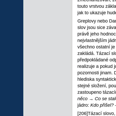
touto vrstvou zák
jak to ukazuje hud
Greplovy nebo Dan
slov jsou sice záv
právě jeho hodnoce
nejvlastnějším jád
všechno ostatní j
zakládá. Tázací sl
předpokládané od
realizuje a pokud
pozornosti jinam. 
hlediska syntaktick
stejné složení, po
zastoupeno tázac
něco → Co se sta
jádro:
Kdo přišel? 
[206]Tázací slovo,