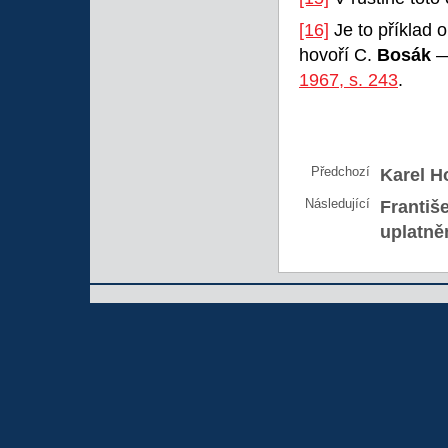
[16]
Je to příklad o
hovoří C.
Bosák
—
1967, s. 243
.
Předchozí
Karel H
Následující
Františe
uplatně