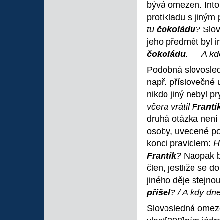
bývá omezen. Inton
protikladu s jiný
tu
čokoládu
?
Slov
jeho předmět byl 
čokoládu
. — A kd
Podobná slovosled
např. příslovečné 
nikdo jiný nebyl pr
včera vrátil
Frantí
druhá otázka není 
osoby, uvedené po
konci pravidlem:
H
Frantík
?
Naopak b
člen, jestliže se 
jiného děje stejn
přišel
? / A kdy dn
Slovosledná omeze