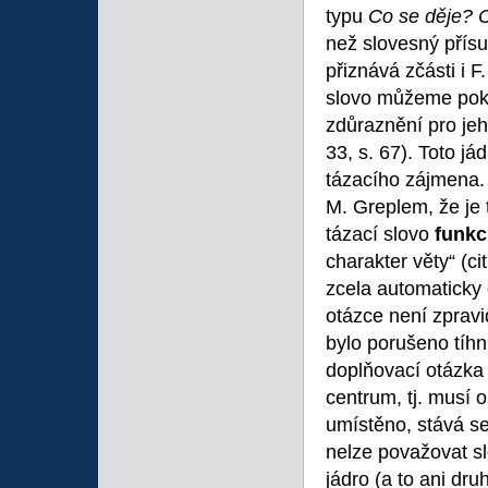
typu
Co se děje? 
než slovesný přísu
přiznává zčásti i 
slovo můžeme pokl
zdůraznění pro jeh
33, s. 67). Toto j
tázacího zájmena. 
M. Greplem, že je 
tázací slovo
funkc
charakter věty“ (cit
zcela automaticky 
otázce není zprav
bylo porušeno tíhnu
doplňovací otázka
centrum, tj. musí 
umístěno, stává s
nelze považovat sl
jádro (a to ani dru