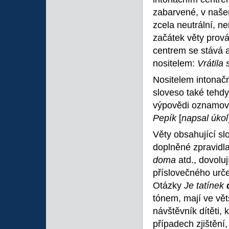
zabarvené, v našem
zcela neutrální, n
začátek věty prov
centrem se stává a
nositelem:
Vrátila
Nositelem intonačn
sloveso také tehdy
výpovědi oznamovací
Pepík
[
napsal úkol
Věty obsahující s
doplněné zpravidl
doma
atd., dovolu
příslovečného určen
Otázky
Je tatínek
tónem, mají ve vět
návštěvník dítěti,
případech zjištění