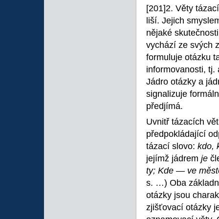
[201]2. Věty táza
liší. Jejich smysle
nějaké skutečnost
vychází ze svých 
formuluje otázku t
informovanosti, tj.
Jádro otázky a jád
signalizuje formál
předjímá.
Uvnitř tázacích vět
předpokládající 
tázací slovo:
kdo, 
jejímž jádrem
je
čl
ty; Kde — ve měs
s. …) Oba základní
otázky jsou charak
zjišťovací otázky j