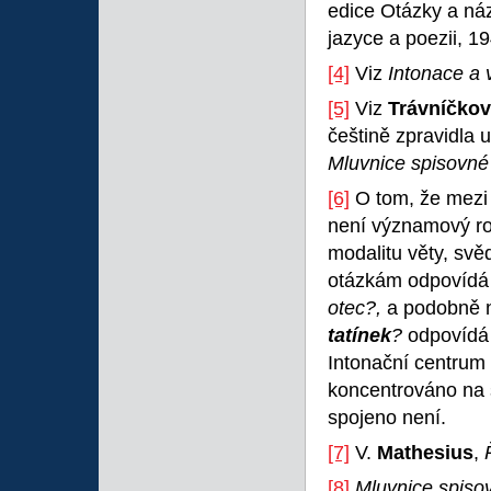
edice Otázky a náz
jazyce a poezii, 1
[4]
Viz
Intonace a 
[5]
Viz
Trávníčko
češtině zpravidla 
Mluvnice spisovné
[6]
O tom, že mezi
není významový roz
modalitu věty, svě
otázkám odpovídá 
otec?,
a podobně 
tatínek
?
odpovíd
Intonační centrum 
koncentrováno na 
spojeno není.
[7]
V.
Mathesius
,
[8]
Mluvnice spiso