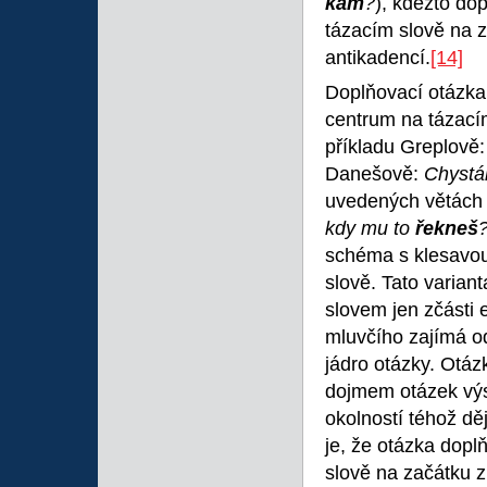
kam
?
), kdežto do
tázacím slově na z
antikadencí.
[14]
Doplňovací otázka
centrum na tázací
příkladu Greplově
Danešově:
Chystá
uvedených větách 
kdy mu to
řekneš
schéma s klesavou
slově. Tato varia
slovem jen zčásti 
mluvčího zajímá o
jádro otázky. Otá
dojmem otázek výsl
okolností téhož dě
je, že otázka dopl
slově na začátku z