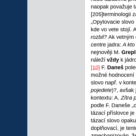
naopak považuje tá
[205]terminologii 
„Opytovacie slovo 
kde vo vete stojí.
rozbil?
Ak vetným 
centre jadra:
A kto
nejnověji M.
Grepl
náleží
vždy
k jádr
[10]
F.
Daneš
pole
možné hodnocení t
slovo např. v kont
pojedete
)?, avšak 
kontextu: A.
Zítra 
podle F. Daneše „
tázací příslovce j
tázací slovo opak
doplňovací, je ten
zmechanizován, že