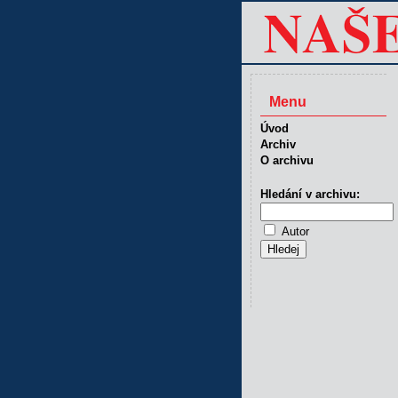
Menu
Úvod
Archiv
O archivu
Hledání v archivu:
Autor