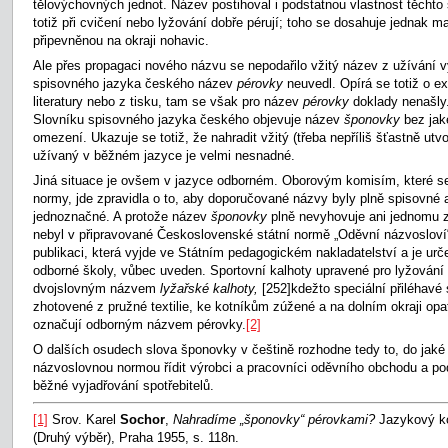
tělovýchovných jednot. Název postihoval i podstatnou vlastnost těchto 
totiž při cvičení nebo lyžování dobře pérují; toho se dosahuje jednak 
připevněnou na okraji nohavic.
Ale přes propagaci nového názvu se nepodařilo vžitý název z užívání vy
spisovného jazyka českého název
pérovky
neuvedl. Opírá se totiž o e
literatury nebo z tisku, tam se však pro název
pérovky
doklady nenašly.
Slovníku spisovného jazyka českého objevuje název
šponovky
bez jak
omezení. Ukazuje se totiž, že nahradit vžitý (třeba nepříliš šťastně ut
užívaný v běžném jazyce je velmi nesnadné.
Jiná situace je ovšem v jazyce odborném. Oborovým komisím, které s
normy, jde zpravidla o to, aby doporučované názvy byly plně spisovné
jednoznačné. A protože název
šponovky
plně nevyhovuje ani jednomu 
nebyl v připravované Československé státní normě „Oděvní názvosloví“
publikaci, která vyjde ve Státním pedagogickém nakladatelství a je ur
odborné školy, vůbec uveden. Sportovní kalhoty upravené pro lyžování
dvojslovným názvem
lyžařské kalhoty,
[252]kdežto speciální přiléhavé 
zhotovené z pružné textilie, ke kotníkům zúžené a na dolním okraji op
označují odborným názvem pérovky.
[2]
O dalších osudech slova šponovky v češtině rozhodne tedy to, do jaké
názvoslovnou normou řídit výrobci a pracovníci oděvního obchodu a podaří
běžné vyjadřování spotřebitelů.
[1]
Srov. Karel
Sochor
,
Nahradíme „šponovky“ pérovkami?
Jazykový ko
(Druhý výběr), Praha 1955, s. 118n.