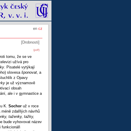
en
cz
[Drobnosti]
(pdf)
roti tomu, že se ve
elevizi užívá pro
ky
. Pisatelé vytýkají
ého) slovesa
šponovat
, a
Stuchlík z Opavy
vky
je už významově
tivací obsah
ání, ale i v gymnastice a
su K.
Sochor
už v roce
a méně zdařilých návrhů
nky, taženky, tažky,
pe bude vyhovovat název
i funkcionáři