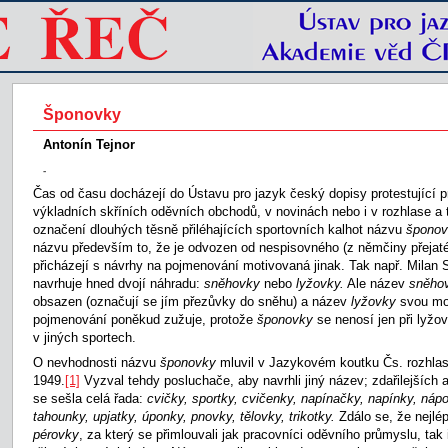
Šponovky
Antonín Tejnor
-
Čas od času docházejí do Ústavu pro jazyk český dopisy protestující p
výkladních skříních oděvních obchodů, v novinách nebo i v rozhlase a t
označení dlouhých těsně přiléhajících sportovních kalhot názvu
šponov
názvu především to, že je odvozen od nespisovného (z němčiny přejat
přicházejí s návrhy na pojmenování motivovaná jinak. Tak např. Milan 
navrhuje hned dvojí náhradu:
sněhovky
nebo
lyžovky.
Ale název
sněho
obsazen (označují se jím přezůvky do sněhu) a název
lyžovky
svou mo
pojmenování poněkud zužuje, protože
šponovky
se nenosí jen při lyžov
v jiných sportech.
O nevhodnosti názvu
šponovky
mluvil v Jazykovém koutku Čs. rozhla
1949.
[1]
Vyzval tehdy posluchače, aby navrhli jiný název; zdařilejších 
se sešla celá řada:
cvičky, sportky, cvičenky, napínačky,
napínky, nápo
tahounky, upjatky, úponky, pnovky, tělovky,
trikotky.
Zdálo se, že nejlé
pérovky
, za který se přimlouvali jak pracovníci oděvního průmyslu, tak 