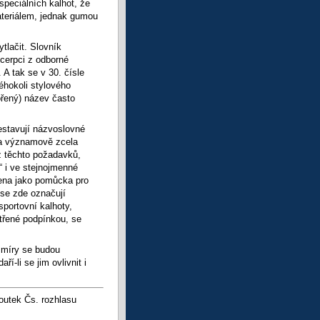
speciálních kalhot, že
materiálem, jednak gumou
tlačit. Slovník
xcerpci z odborné
 A tak se v 30. čísle
éhokoli stylového
vořený) název často
estavují názvoslovné
 a významově zcela
z těchto požadavků,
 i ve stejnojmenné
čena jako pomůcka pro
 se zde označují
sportovní kalhoty,
atřené podpínkou, se
 míry se budou
-li se jim ovlivnit i
utek Čs. rozhlasu