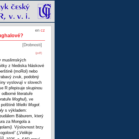
en
cz
mughalové?
[Drobnosti]
(pdf)
v muslimských
itky z hlediska hláskové
perštině (moRol) nebo
krabavý zvuk, podobný
tiny vyslovují v slovech
 se R přepisuje skupinou
 odborné literatuře
eratuře
Moghul
), ve
v polštině
Wielki Mogoł
.
oly
s výkladem:
feudálem Báburem, který
ura za Mongola a
olami).
Výslovnost brzy
mogolové“
(
„Velikije
13