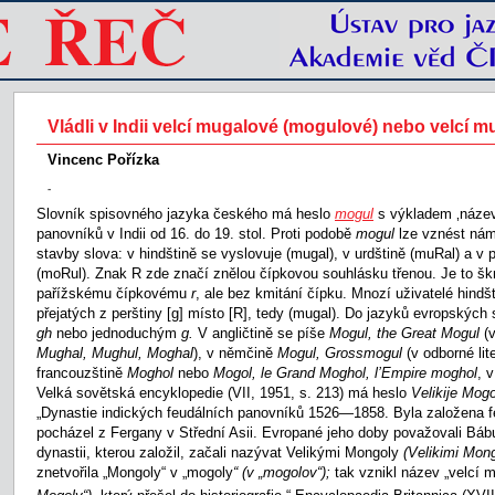
Vládli v Indii velcí mugalové (mogulové) nebo velcí 
Vincenc Pořízka
-
Slovník spisovného jazyka českého má heslo
mogul
s výkladem ‚náze
panovníků v Indii od 16. do 19. stol. Proti podobě
mogul
lze vznést nám
stavby slova: v hindštině se vyslovuje (mugal), v urdštině (muRal) a v 
(moRul). Znak R zde značí znělou čípkovou souhlásku třenou. Je to š
pařížskému čípkovému
r
, ale bez kmitání čípku. Mnozí uživatelé hindš
přejatých z perštiny [g] místo [R], tedy (mugal). Do jazyků evropských
gh
nebo jednoduchým
g.
V angličtině se píše
Mogul, the Great Mogul
(v
Mughal, Mughul, Moghal
), v němčině
Mogul, Grossmogul
(v odborné lit
francouzštině
Moghol
nebo
Mogol, le Grand Moghol, l’Empire moghol
, 
Velká sovětská encyklopedie (VII, 1951, s. 213) má heslo
Velikije Mog
„Dynastie indických feudálních panovníků 1526—1858. Byla založena 
pocházel z Fergany v Střední Asii. Evropané jeho doby považovali Báb
dynastii, kterou založil, začali nazývat Velikými Mongoly
(Velikimi Mong
znetvořila „Mongoly“ v „mogoly
“ (v „mogolov“);
tak vznikl název „velcí 