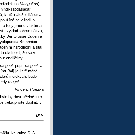
andžábština
Mangolían
).
 hindí-śabdaságar
, k níž náležel Bábur a
používá se v Indii o
 to tedy jméno vlastní a
 i výklad tohoto názvu,
ecký Der Grosse Duden a
clopaedia Britannica
čením národnosti a stal
ta okolnost, že se v
 z angličtiny.
moghol,
popř.
moghul,
a
[muRal] je jistě méně
adařů indických, bude
 tedy
mugal.
Vincenc Pořízka
bylo by dost účelné tuto
 třeba příště doplnit: v
BHk
níčku ke knize S. A.