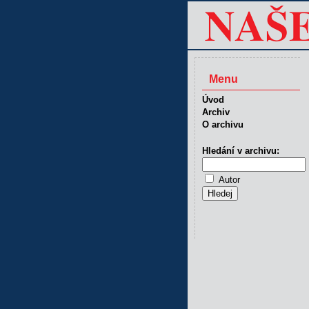
Menu
Úvod
Archiv
O archivu
Hledání v archivu:
Autor