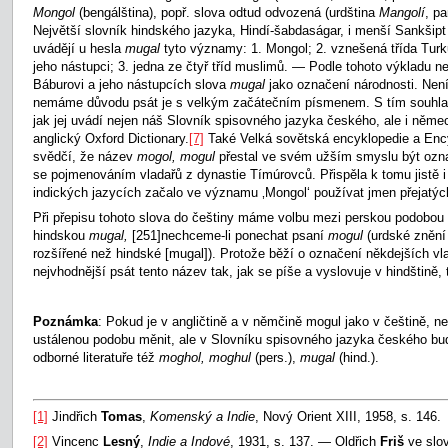
Mongol
(bengálština), popř. slova odtud odvozená (urdština
Mangolí
, p
Největší slovník hindského jazyka, Hindí-šabdaságar, i menší Sankšipt
uvádějí u hesla
mugal
tyto významy: 1. Mongol; 2. vznešená třída Turků
jeho nástupci; 3. jedna ze čtyř tříd muslimů. — Podle tohoto výkladu ne
Báburovi a jeho nástupcích slova
mugal
jako označení národnosti. Není
nemáme důvodu psát je s velkým začátečním písmenem. S tím souhlasí
jak jej uvádí nejen náš Slovník spisovného jazyka českého, ale i něm
anglický Oxford Dictionary.
[7]
Také Velká sovětská encyklopedie a Ency
svědčí, že název
mogol, mogul
přestal ve svém užším smyslu být ozna
se pojmenováním vladařů z dynastie Tímúrovců. Přispěla k tomu jistě i 
indických jazycích začalo ve významu ‚Mongol‘ používat jmen přejatých
Při přepisu tohoto slova do češtiny máme volbu mezi perskou podobou
hindskou
mugal,
[251]nechceme-li ponechat psaní
mogul
(urdské znění 
rozšířené než hindské [mugal]). Protože běží o označení někdejších vl
nejvhodnější psát tento název tak, jak se píše a vyslovuje v hindštině,
Poznámka
: Pokud je v angličtině a v němčině mogul jako v češtině, ne
ustálenou podobu měnit, ale v Slovníku spisovného jazyka českého bude
odborné literatuře též
moghol, moghul
(pers.),
mugal
(hind.).
[1]
Jindřich
Tomas
,
Komenský a Indie
, Nový Orient XIII, 1958, s. 146.
[2]
Vincenc
Lesný
,
Indie a Indové
, 1931, s. 137. — Oldřich
Friš
ve slov