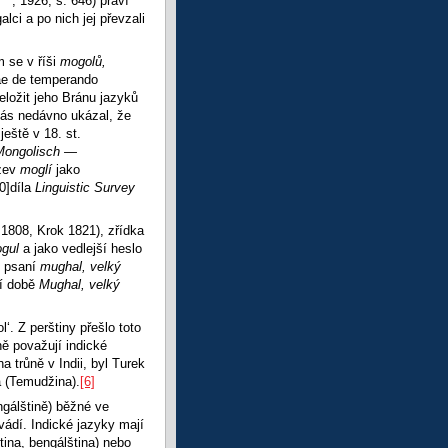
, 1926, s. 646) praví
ci a po nich jej převzali
m se v říši
mogolů,
nae de temperando
řeložit jeho Bránu jazyků
nás nedávno ukázal, že
ještě v 18. st.
ongolisch —
ázev
moglí
jako
0]díla
Linguistic Survey
 1808, Krok 1821), zřídka
gul
a jako vedlejší heslo
o psaní
mughal,
velký
í době
Mughal, velký
. Z perštiny přešlo toto
ně považují indické
 trůně v Indii, byl Turek
a (Temudžina).
[6]
gálštině) běžné ve
ádí. Indické jazyky mají
tina, bengálština) nebo