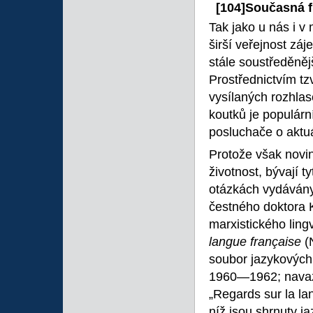
[104]Současná f
Tak jako u nás i 
širší veřejnost zá
stále soustředěněj
Prostřednictvím tz
vysílaných rozhlas
koutků je populár
posluchače o aktuá
Protože však novi
životnost, bývají t
otázkách vydávány
čestného doktora 
marxistického ling
langue française
(
soubor jazykových 
1960—1962; navazu
„Regards sur la la
níž jsou shrnuty j