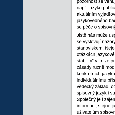
pozornost se věnu
např. jazyku publi
aktuálním vyjadřo
jazykovědného bádá
se péče o spisovný 
Jistě nás může usp
se vyslovují názor
stanoviskem. Neje
otázkách jazykové 
stability“ v knize 
zásady různě modif
konkrétních jazyk
individuálnímu př
vědecký základ, o
spisovný jazyk i s
Společný je i záje
informaci, stejně 
uživatelům spisov