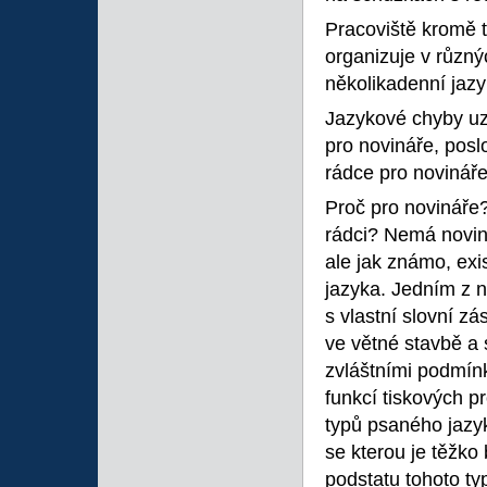
Pracoviště kromě t
organizuje v různý
několikadenní jaz
Jazykové chyby uzn
pro novináře, posl
rádce pro novináře
Proč pro novináře?
rádci? Nemá novin
ale jak známo, ex
jazyka. Jedním z ni
s vlastní slovní zá
ve větné stavbě a 
zvláštními podmínk
funkcí tiskových pr
typů psaného jazy
se kterou je těžko 
podstatu tohoto ty