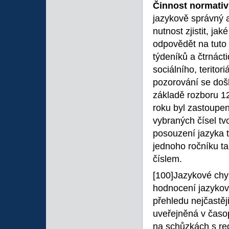
Činnost normativ
jazykově správný a
nutnost zjistit, j
odpovědět na tuto 
týdeníků a čtrnácti
sociálního, terito
pozorování se došl
základě rozboru 12
roku byl zastoupen
vybraných čísel tv
posouzení jazyka t
jednoho ročníku ta
číslem.
[100]Jazykové ch
hodnocení jazykové
přehledu nejčastěj
uveřejněná v časo
na schůzkách s red