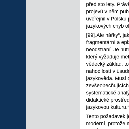
před sto lety. Práv
projevů v něm pub
uveřejnil v Polsku 
jazykových chyb ob
[99]„Ale nářky“, j
fragmentární a epi
neodstraní. Je nut
který vyžaduje met
vědecký základ; to
nahodilostí v úsud
jazykověda. Musí d
zevšeobecňujících
systematické analý
didaktické prostř
jazykovou kulturu.
Tento požadavek je
moderní, protože 