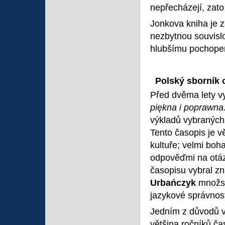
nepřecházejí, zato 
Jonkova kniha je 
nezbytnou souvislo
hlubšímu pochopen
Polský sborník 
Před dvěma lety v
piękna i poprawna
výkladů vybraných
Tento časopis je 
kultuře; velmi boh
odpověďmi na otázk
časopisu vybral zn
Urbańczyk
množst
jazykové správnost
Jedním z důvodů v
většina ročníků ča