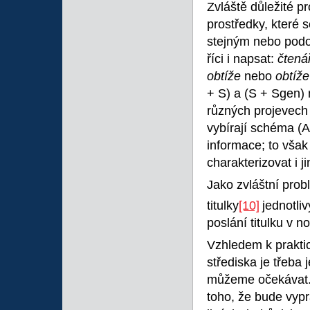
Zvláště důležité p
prostředky, které 
stejným nebo pod
říci i napsat:
čtená
obtíže
nebo
obtíž
+ S) a (S + Sgen)
různých projevech 
vybírají schéma (
informace; to vša
charakterizovat i j
Jako zvláštní pro
titulky
[10]
jednotliv
poslání titulku v n
Vzhledem k prakt
střediska je třeba
můžeme očekávat. J
toho, že bude vypr