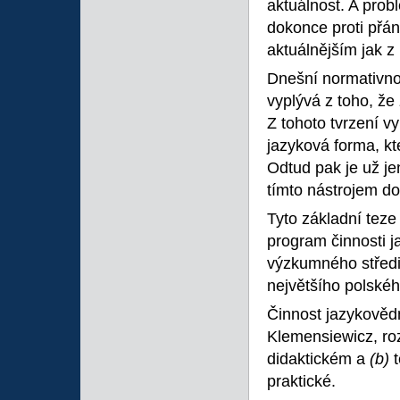
aktuálnost. A prob
dokonce proti přání
aktuálnějším jak z 
Dnešní normativnost
vyplývá z toho, že
Z tohoto tvrzení vy
jazyková forma, kte
Odtud pak je už jen
tímto nástrojem do
Tyto základní teze
program činnosti 
výzkumného středi
největšího polskéh
Činnost jazykovědn
Klemensiewicz, ro
didaktickém a
(b)
praktické.