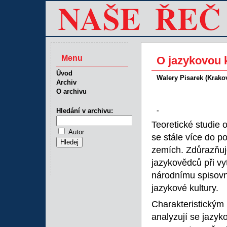
Menu
O jazykovou k
Úvod
Walery Pisarek (Krako
Archiv
O archivu
-
Hledání v archivu:
Teoretické studie 
Autor
se stále více do po
zemích. Zdůrazňuj
jazykovědců při vy
národnímu spisovn
jazykové kultury.
Charakteristickým 
analyzují se jazyk