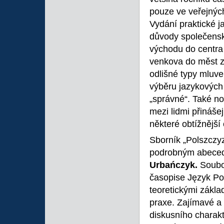
pouze ve veřejných
Vydání praktické 
důvody společensk
východu do centra
venkova do měst zp
odlišné typy mluve
výběru jazykových 
„správné“. Také n
mezi lidmi přináše
některé obtížnější
Sborník „Polszczyz
podrobným abecedn
Urbańczyk.
Soubor
časopise Język Pol
teoretickými zákla
praxe. Zajímavé a 
diskusního charak