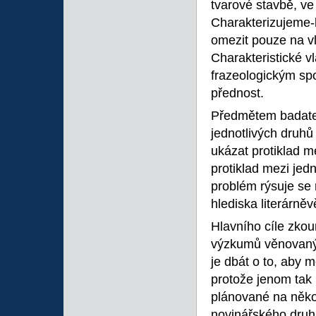
tvarové stavbě, ve
Charakterizujeme-l
omezit pouze na vl
Charakteristické vl
frazeologickým sp
přednost.
Předmětem badatel
jednotlivých druhů
ukázat protiklad me
protiklad mezi jedn
problém rýsuje se 
hlediska literárně
Hlavního cíle zkou
výzkumů věnovanýc
je dbát o to, aby m
protože jenom tak 
plánované na někol
novinářského druhu