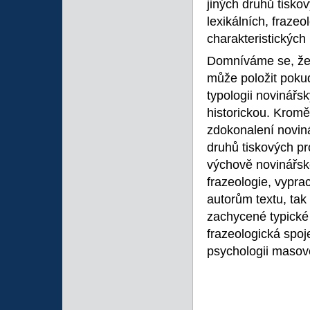
jiných druhů tisko
lexikálních, frazeo
charakteristickýc
Domníváme se, že p
může položit pokud
typologii novinářsk
historickou. Kromě
zdokonalení noviná
druhů tiskových pr
výchově novinářsk
frazeologie, vypra
autorům textu, tak i
zachycené typické 
frazeologická spoj
psychologii masov