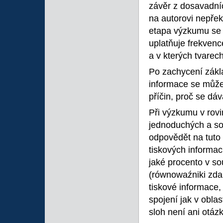
závěr z dosavadní
na autorovi nepřek
etapa výzkumu se t
uplatňuje frekvence
a v kterých tvarec
Po zachycení zákla
informace se může 
příčin, proč se dá
Při výzkumu v rovin
jednoduchých a sou
odpovědět na tuto 
tiskových informac
jaké procento v so
(równowaźniki zdań
tiskové informace, 
spojení jak v obla
sloh není ani otáz