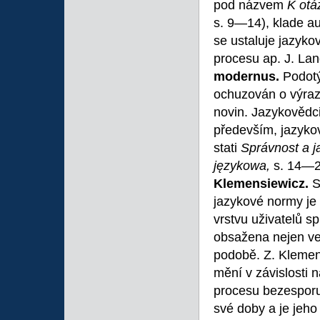
pod názvem
K otá
s. 9—14), klade au
se ustaluje jazyko
procesu ap. J. La
modernus.
Podotý
ochuzován o výraz
novin. Jazykovědci
především, jazykov
stati
Správnost a 
językowa,
s. 14—2
Klemensiewicz.
S
jazykové normy je
vrstvu uživatelů s
obsažena nejen ve
podobě. Z. Klemen
mění v závislosti 
procesu bezesporu
své doby a je jeho