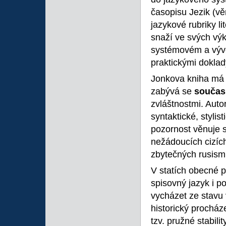
časopisu Jezik (v
jazykové rubriky l
snaží ve svých výk
systémovém a vývoj
praktickými doklad
Jonkova kniha má d
zabývá se
součas
zvláštnostmi. Auto
syntaktické, stylis
pozornost věnuje sl
nežádoucích cizích
zbytečných rusism
V statích obecné 
spisovný jazyk i p
vycházet ze stavu 
historický procház
tzv. pružné stabil