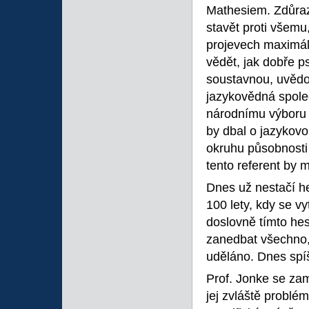
Mathesiem. Zdůrazň
stavět proti všem
projevech maximáln
vědět, jak dobře ps
soustavnou, uvědom
jazykovědná spole
národnímu výboru
by dbal o jazykovo
okruhu působnosti
tento referent by m
Dnes už nestačí hes
100 lety, kdy se vy
doslovně tímto hes
zanedbat všechno,
uděláno. Dnes spíše
Prof. Jonke se zam
jej zvláště problé