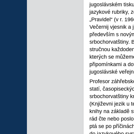
jugoslávském tisku
jazykové rubriky, 
„Pravidel“ (v r. 1
Večernij vjesnik a
především s novým
srbochorvatštiny.
stručnou každoden
kterých se můžeme
připomínkami a do
jugoslávské veřejn
Profesor záhřebské
statí, časopisecký
srbochorvatštiny k
(Književni jezik u 
knihy na základě s
rád čte nebo posl
ptá se po příčinác
do jazykového syst