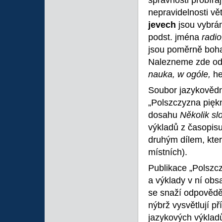
správnosti probíra
nepravidelnosti vě
jevech
jsou vybrá
podst. jména
radi
jsou poměrně boh
Nalezneme zde odp
nauka, w ogóle,
h
Soubor jazykovědn
„Polszczyzna pięk
dosahu
Několik sl
výkladů z časopis
druhým dílem, kte
místních).
Publikace „Polszcz
a výklady v ní obs
se snaží odpovědět
nýbrž vysvětlují pří
jazykových výkladů