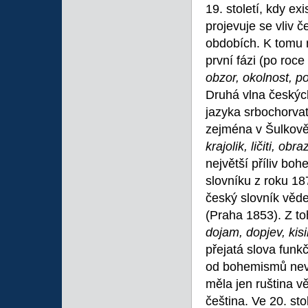
19. století, kdy ex
projevuje se vliv 
obdobích. K tomu n
první fázi (po roc
obzor, okolnost, p
Druhá vlna českých
jazyka srbochorvats
zejména v Šulkově
krajolik, ličiti, ob
největší příliv bo
slovníku z roku 18
český slovník věd
(Praha 1853). Z to
dojam, dopjev, kis
přejatá slova funk
od bohemismů nevž
měla jen ruština v
čeština. Ve 20. st