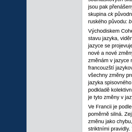
jsou pak přenášeny
skupina
ck
původn
ruského původu:
b
Východiskem Cohe
stavu jazyka, vidě
jazyce se projevuj
nové a nové změny
změnám v jazyce ne
francouzští jazyko
všechny změny pro
jazyka spisovného
podkladě kolektiv
je tyto změny v jaz
Ve Francii je pod
poměrně silná. Zej
změnu jako chybu, 
striktními pravidly