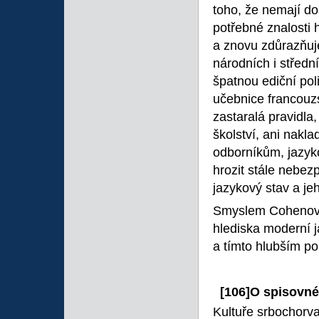
toho, že nemají dos
potřebné znalosti 
a znovu zdůrazňuje
národních i střed
špatnou ediční pol
učebnice francouz
zastaralá pravidla
školství, ani nakla
odborníkům, jazyk
hrozit stále nebez
jazykový stav a je
Smyslem Cohenovy 
hlediska moderní 
a tímto hlubším po
[106]O spisovné 
Kultuře srbochorv