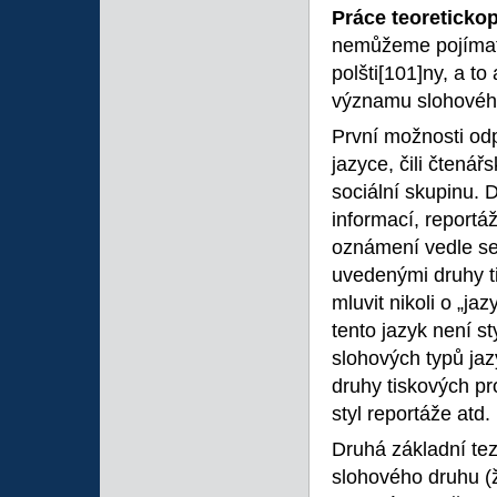
Práce teoreticko
nemůžeme pojíma
polšti
[101]ny, a to
významu slohovéh
První možnosti od
jazyce, čili čtenář
sociální skupinu. 
informací, reportá
oznámení vedle se
uvedenými druhy ti
mluvit nikoli o „jaz
tento jazyk není s
slohových typů jaz
druhy tiskových pro
styl reportáže atd.
Druhá základní te
slohového druhu (