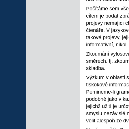
Počítáme sem všec
cílem je podat zpr
projevy nemající c
čtenáře. V jazykov
takové projevy, je
informativní, niko
Zkoumání vylosov
směrech, tj. zkoum
skladba.
Výzkum v oblasti s
tiskokové informaci
Pomineme-li gramat
podobně jako v každ
jejichž užití je ur
smyslu nezávislé n
volit alespoň ze 