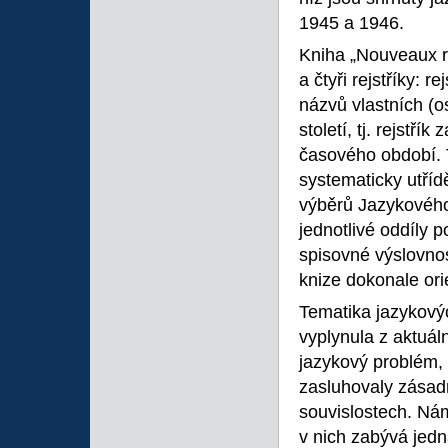
1945 a 1946.
Kniha „Nouveaux r
a čtyři rejstříky: re
názvů vlastních (os
století, tj. rejstří
časového období. Ty
systematicky utříd
výběrů Jazykového
jednotlivé oddíly p
spisovné výslovnos
knize dokonale ori
Tematika jazykový
vyplynula z aktuál
jazykový problém, 
zasluhovaly zásadn
souvislostech. Nám
v nich zabývá jedn