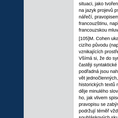
situaci, jako tvoř
na jazyk projevů ps
nářečí, pravopisem
francouzštinu, na
francouzskou mluvn
[105]M. Cohen ukaz
cizího původu (nap
vznikajících prost
Všímá si, že do sy
častěji syntaktick
podřadná jsou nah
vět jednočlenných, 
historických textů 
děje minulého slo
ho, jak vlivem spi
pravopisu se zabýv
podržují téměř vž
souhláskových skup