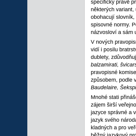
specifický právě p
některých variant,
obohacují slovník,
spisovné normy. P
názvosloví a sám 
V nových pravopisn
vidí i posilu brat
dublety, zdůvodňuj
balzamirati, švicar
pravopisné komise,
způsobem, podle v
Baudelaire, Šeksp
Mnohé stati přináš
zájem širší veřejn
jazyce správné a v
jazyk svého národa,
kladných a pro veř
běžný jazykový pro