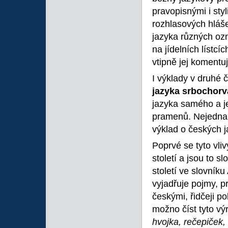
pravopisnými i styl
rozhlasových hlášen
jazyka různých ozn
na jídelních lístcí
vtipně jej komentu
I výklady v druhé č
jazyka srbochor
jazyka samého a je
pramenů. Nejedna s
výklad o českých j
Poprvé se tyto vli
století a jsou to 
století ve slovník
vyjadřuje pojmy, 
českými, řidčeji po
možno číst tyto vý
hvojka, rečepiček,