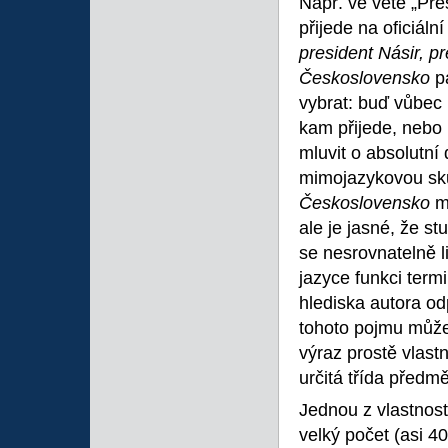
Např. ve větě „Pre
přijede na oficiál
president Násir, pr
Československo
p
vybrat: buď vůbec 
kam přijede, nebo 
mluvit o absolutní
mimojazykovou sku
Československo
m
ale je jasné, že s
se nesrovnatelně l
jazyce funkci term
hlediska autora o
tohoto pojmu může 
výraz prostě vlas
určitá třída předm
Jednou z vlastnost
velký počet (asi 4