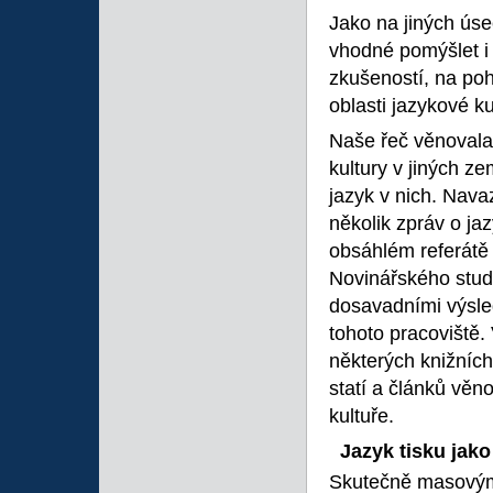
Jako na jiných úse
vhodné pomýšlet i
zkušeností, na poh
oblasti jazykové ku
Naše řeč věnovala
kultury v jiných 
jazyk v nich. Nava
několik zpráv o ja
obsáhlém referátě
Novinářského stud
dosavadními výsled
tohoto pracoviště.
některých knižníc
statí a článků vě
kultuře.
Jazyk tisku jak
Skutečně masovým p