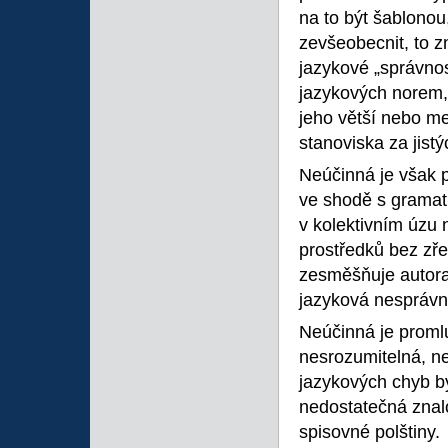
na to být šablonou,
zevšeobecnit, to 
jazykové „správno
jazykových norem, 
jeho větší nebo me
stanoviska za jist
Neúčinná je však p
ve shodě s gramat
v kolektivním úzu 
prostředků bez zř
zesměšňuje autora,
jazyková nesprávno
Neúčinná je promluv
nesrozumitelná, neb
jazykových chyb b
nedostatečná znal
spisovné polštiny.