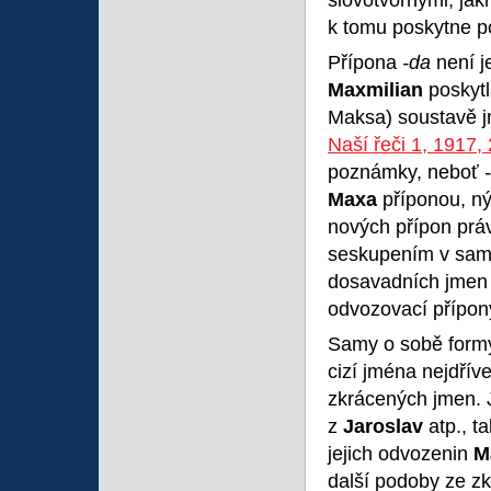
slovotvornými, ja
k tomu poskytne p
Přípona
-da
není 
Maxmilian
poskytl
Maksa) soustavě 
Naší řeči 1, 1917,
poznámky, neboť
Maxa
příponou, ný
nových přípon práv
seskupením v s
dosavadních jmen
odvozovací přípon
Samy o sobě for
cizí jména nejdří
zkrácených jmen. 
z
Jaroslav
atp., t
jejich odvozenin
M
další podoby ze z