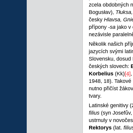
zcela obdobných 
Bogusłav),
Tłuksa
česky
Hlavsa, Gn
přípony
-sa
jako v
nezávisle paraleln
Několik našich pří
jazycích svými la
Slovensku, dosud
českých slovech:
Korbelius
(Kk)
[4]
1948, 18). Takové
nutno přičíst žáko
tvary.
Latinské genitivy 
filius
(syn Josefův,
ustrnuly v novoče
Rektorys
(lat.
fili