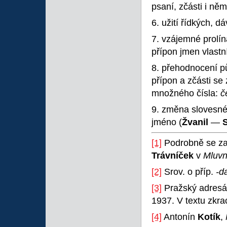
psaní, zčásti i ně
6. užití řídkých, d
7. vzájemné prolí
přípon jmen vlastn
8. přehodnocení p
přípon a zčásti se
množného čísla:
č
9. změna slovesnéh
jméno (
Žvanil
—
[1]
Podrobně se za
Trávníček
v
Mluvn
[2]
Srov. o příp.
-d
[3]
Pražský adresář.
1937. V textu zkra
[4]
Antonín
Kotík
,