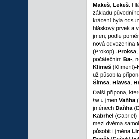
Makeš
,
Lekeš
. H
základu původníh
krácení byla odsu
hláskový prvek a v
jmen; podle pomě
nová odvozenina
(Prokop) -
Proksa
,
počátečním
Ba-
, 
Klimeš
(Kliment)-
už působila přípo
Šimsa
,
Hlavsa
,
H
Další přípona, kt
ha
u jmen
Vaňha
(
jménech
Daňha
(D
Kabrhel
(Gabriel)
mezi dvěma samohl
působit i jména
Li