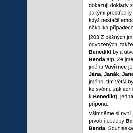
dokazují doklady z
Jakými prostředky
když nestačil emoc
několika případech
[203]Z běžných jm
odvozených, takže
Benedikt
byla utv
Benda
atp. Ze jm
jména
Vavřinec
j
Jána
,
Janák
,
Jan
jméno, tím větší b
ke svému základn
k
Benedikt
), jedn
příponu.
Všimněme si nyní 
prvotní podoby
Be
Benda
. Souhlásk