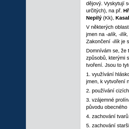
dějový. Vyskytují 
určitých), na př.
Hř
Nepilý
(Kk),
Kasa
V některých oblast
jmen na
-alík, -ilík
Zakončení
-ilík
je 
Domnívám se, že tě
způsobů, kterými s
tvoření. Jsou to t
1. využívání hlásk
jmen, k vytvoření 
2. používání cizí
3. vzájemné prolí
původu obecného 
4. zachování tvarů
5. zachování star