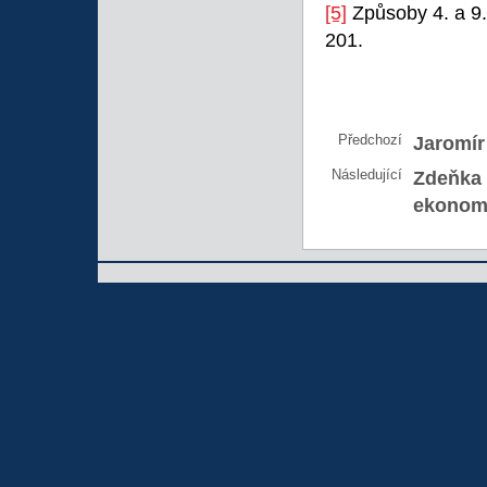
[5]
Způsoby 4. a 9. 
201.
Předchozí
Jaromír
Následující
Zdeňka 
ekonomi