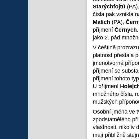
Starýchfojtů
(PA).
čísla pak vznikla 
Malich
(PA),
Čern
příjmení
Černych
jako 2. pád množné
V češtině prozraz
platnost přestala 
jmenotvorná přípo
příjmení se substa
příjmení tohoto ty
U příjmení
Holejc
množného čísla, r
mužských přípon
Osobní jména ve tv
zpodstatnělého př
vlastnosti, nikoliv
mají přibližně ste