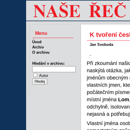
Menu
K tvoření čes
Úvod
Jan Svoboda
Archiv
O archivu
-
Při zkoumání našic
Hledání v archivu:
naskýtá otázka, jaký
Autor
jménům obecným n
vlastních jmen, kt
počátečním písmen
místní jména
Lom
odchylně, isolova
nejasná a potřebuj
Vlastní jména osob