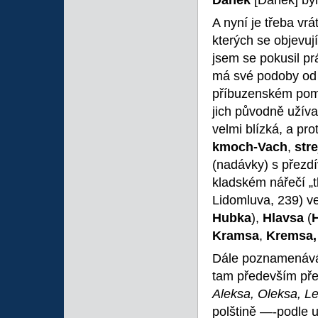
Daněk
[Daňek] byl
A nyní je třeba vr
kterých se objevují
jsem se pokusil pr
má své podoby od 
příbuzenském pom
jich původně užíva
velmi blízká, a pro
kmoch-Vach
,
str
(nadávky) s přezdí
kladském nářečí „t
Lidomluva, 239) v
Hubka
),
Hlavsa
(
Kramsa
,
Kremsa,
Dále poznamenává
tam především před
Aleksa, Oleksa, L
polštině —-podle 