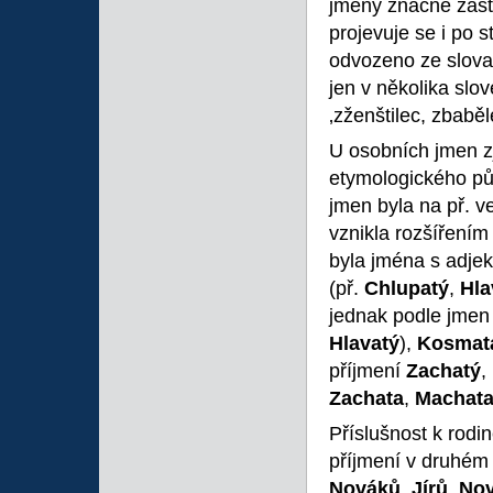
jmény značně zastř
projevuje se i po 
odvozeno ze slov
jen v několika slo
‚zženštilec, zbaběl
U osobních jmen z
etymologického pů
jmen byla na př. v
vznikla rozšířením
byla jména s adjek
(př.
Chlupatý
,
Hla
jednak podle jmen
Hlavatý
),
Kosmat
příjmení
Zachatý
,
Zachata
,
Machat
Příslušnost k rodi
příjmení v druhém
Nováků
,
Jírů
,
Nov