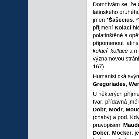
Domnívám se, že 
latinského druhéh
jmen *
Šašecius
, *
příjmení
Kolací
hl
polatinštěné a op
připomenout latin
kolací, kollace
a m
významovou stránk
167).
Humanistická svý
Gregoriades
,
Wen
U některých příjme
tvar: přídavná jmé
Dobr
,
Modr
,
Mou
(chabý) a pod. Kd
pravopisem
Maud
Dober
,
Mocker
, j