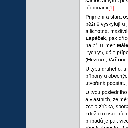
samostatným způso
příponami
[1]
.
Příjmení a stará o
běžně vyskytují u
a lichotné, mazliv
Lapáček
, pak pří
na př. u jmen
Mál
‚rychlý‘), dále pří
(
Hezoun
,
Vaňour
U typu druhého, u 
přípony u obecných
utvořená podstat. 
U typu posledního
a vlastních, zejm
zcela zřídka, spor
kdežto u osobních 
případů je pak více