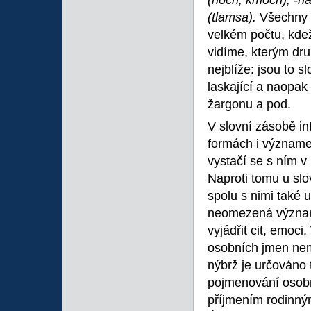
(hoch, kmoch), -h
(tlamsa).
Všechny t
velkém počtu, kde
vidíme, kterým dr
nejblíže: jsou to 
laskající a naopak
žargonu a pod.
V slovní zásobě int
formách i významec
vystačí se s ním v
Naproti tomu u slo
spolu s nimi také 
neomezená významo
vyjádřit cit, emoc
osobních jmen nemá
nýbrž je určováno t
pojmenování osob
příjmením rodinným