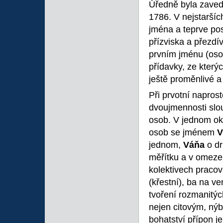
Úředně byla zavede
1786. V nejstarší
jména a teprve pos
přízviska a přezdí
prvním jménu (oso
přídavky, ze kterýc
ještě proměnlivé 
Při prvotní napros
dvoujmennosti slou
osob. V jednom ok
osob se jménem
V
jednom,
Váňa
o d
měřítku a v omeze
kolektivech pracov
(křestní), ba na v
tvoření rozmanitý
nejen citovým, nýb
bohatství přípon j