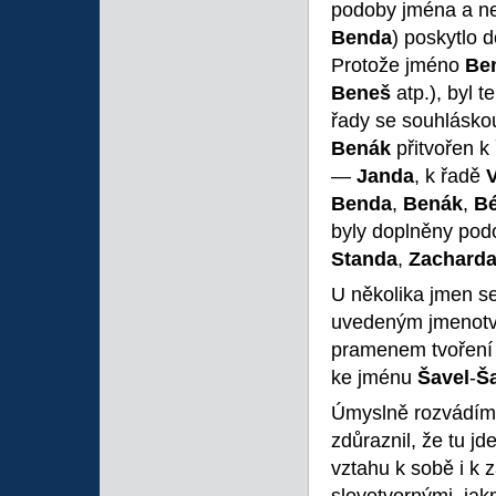
podoby jména a nen
Benda
) poskytlo 
Protože jméno
Be
Beneš
atp.), byl t
řady se souhlásk
Benák
přitvořen k
—
Janda
, k řadě
Benda
,
Benák
,
B
byly doplněny po
Standa
,
Zachard
U několika jmen s
uvedeným jmenotvo
pramenem tvoření
ke jménu
Šavel
-
Š
Úmyslně rozvádím 
zdůraznil, že tu j
vztahu k sobě i k