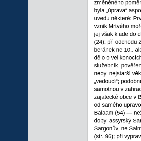
změněného pomě
byla „úprava“ aspo
uvedu některé: Prvn
vznik Mrtvého moře
jej však klade do d
(24); při odchodu 
beránek ne 10., al
dělo o velikonocíc
služebník, pověřen
nebyl nejstarší vě
„vedoucí“; podobně 
samotnou v zahradě 
zajatecké obce v B
od samého upravov
Balaam (54) — neži
dobyl assyrský Sa
Sargonův, ne Salma
(str. 96); při vyp