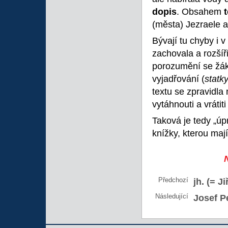
dopis
. Obsahem
(města) Jezraele 
Bývají tu chyby i 
zachovala a rozšíři
porozumění se žák
vyjadřování (
statk
textu se zpravidla 
vytáhnouti a vrátiti
Taková je tedy „ú
knížky, kterou mají
Předchozí
jh. (= Ji
Následující
Josef Pe