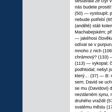
sestávala ze čtyř 
nás budete prositi!
(50) — vystoupil; 
nebude potřebí (65
(andělé) stáli ko
Machabejském; přin
— jakéhosi člověka
odíval se v purpur
mnoho z nich (108
chrámový? (133) — 
(113) — vykopal; č
podhlodal; nebyl j
který… (37) — B: 
sem; David se uchýl
se mu (Davidovi) 
nezdárném synu, ne
druhého vraždil (5
svatému městu (170