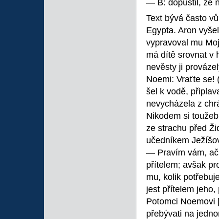
— B: dopustil, že 
Text bývá často vů
Egypta. Aron vyšel
vypravoval mu Mojž
má dítě srovnat v 
nevěsty ji provázel
Noemi: Vraťte se!
šel k vodě, připla
nevycházela z chrá
Nikodem si toužebn
ze strachu před Ži
učedníkem Ježíšový
— Pravím vám, ač j
přítelem; avšak p
mu, kolik potřebuj
jest přítelem jeho
Potomci Noemovi
přebývati na jedno