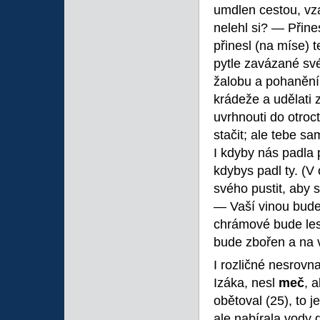
umdlen cestou, vza
nelehl si? — Přine
přinesl (na míse) 
pytle zavázané sv
žalobu a pohanění 
krádeže a udělati 
uvrhnouti do otroc
stačit; ale tebe s
I kdyby nás padla 
kdybys padl ty. (V
svého pustit, aby 
— Vaší vinou bude
chrámové bude les
bude zbořen a na v
I rozličné nesrovn
Izáka, nesl
meč
, 
obětoval (25), to j
ale nabírala vody