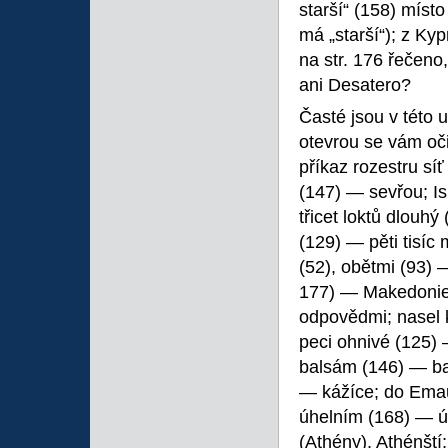
starší“ (158) místo
má „starší“); z Kyp
na str. 176 řečeno
ani Desatero?
Časté jsou v této 
otevrou se vám oči
příkaz rozestru sí
(147) — sevřou; Is
třicet loktů dlouhý
(129) — pěti tisíc 
(52), obětmi (93)
177) — Makedonie
odpovědmi; nasel 
peci ohnivé (125) 
balsám (146) — ba
— kážíce; do Ema
úhelním (168) — ú
(Athény), Athénští