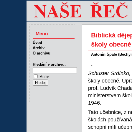
Menu
Biblická děj
Úvod
školy obecné
Archiv
O archivu
Antonín Špale (Bechy
Hledání v archivu:
-
Schuster-Srdínko,
Autor
školy obecné. Upra
prof. Ludvík Chad
ministerstvem škols
1946.
Tato učebnice, z n
školách používaná
schopni míti učebn