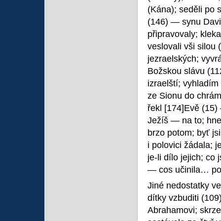
(Kána); seděli po 
(146) — synu Davi
připravovaly; klek
veslovali vši silou
jezraelských; vyvrá
Božskou slávu (112
izraelští; vyhladí
ze Sionu do chrám
řekl
[174]Evě (15)
Ježíš — na to; hn
brzo potom; byť jsi
i polovici žádala; j
je-li dílo jejich; c
— cos učinila… po
Jiné nedostatky v
dítky vzbuditi (10
Abrahamovi; skrze 