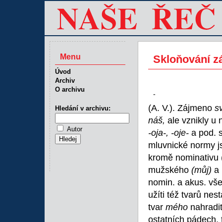
Menu
Skloňování z
Úvod
Archiv
O archivu
-
(A. V.). Zájmeno
s
Hledání v archivu:
náš,
ale vznikly u
Autor
-oja-, -oje-
a pod. 
mluvnické normy j
kromě nominativu (
mužského
(můj)
a
nomin. a akus. vš
užíti též tvarů ne
tvar
mého
nahradit
ostatních pádech, t.