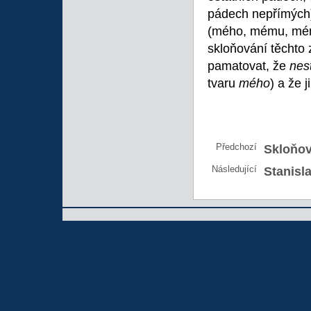
pádech nepřímých)
(mého, mému, mém
skloňování těchto z
pamatovat, že
nes
tvaru
mého
)
a že j
Předchozí
Skloňo
Následující
Stanisla