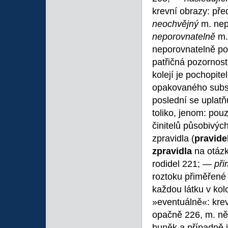
krevní obrazy: př
neochvějný
m. ne
neporovnatelně
m.
neporovnatelně po
patřičná pozornos
kolejí je pochopi
opakovaného substa
poslední se uplatň
toliko, jenom: pou
činitelů působivýc
zpravidla (
pravide
zpravidla
na otázk
rodidel 221; —
př
roztoku přiměřené 
každou látku v ko
»eventuálně«: krev
opačně 226, m. ně
buněk a případně 