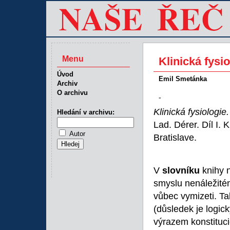
Menu
Klinická fysiol
Úvod
Emil Smetánka
Archiv
O archivu
-
Klinická fysiologie
Hledání v archivu:
Lad. Dérer. Díl I.
Autor
Bratislave.
V
slovníku
knihy n
smyslu nenáležité
vůbec vymizeti. Ta
(důsledek je logick
výrazem konstituci