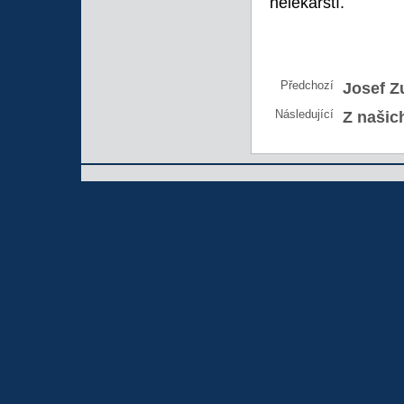
nelékařští.
Předchozí
Josef Z
Následující
Z našic