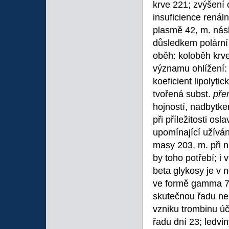
krve 221; zvýšení 
insuficience renál
plasmě 42, m. nás
důsledkem polární
oběh: koloběh krv
významu ohlížení: 
koeficient lipolyti
tvořená subst.
pře
hojností, nadbytk
při příležitosti os
upomínající užívá
masy 203, m. při n
by toho potřebí; i 
beta glykosy je v n
ve formě gamma 73
skutečnou řadu nem
vzniku trombinu úča
řadu dní 23; ledvin