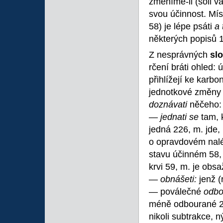
změníme-li (soli v
svou účinnost. Mí
58) je lépe psáti
a 
některých popisů 
Z nesprávných
sl
rčení bráti ohled:
přihlížejí ke karb
jednotkové změny 
doznávati
něčeho: 
—
jednati se
tam, 
jedná 226, m. jde,
o opravdovém naléz
stavu účinném 58, 
krvi 59, m. je obs
—
obnášeti:
jenž (
— poválečné
odbo
méně odbourané 2
nikoli subtrakce, 