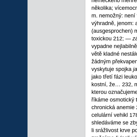
německého mehrere
několika; vícemo
m. nemožný: není
výhradně, jenom: 
(ausgesprochen) m.
toxickou 212; —
z
vypadne nejlabilně
větě kladné nestál
žádným překvapen
vyskytuje spojka
j
jako třetí fázi le
kostní, že… 232, m
kterou označujeme 
říkáme osmotický t
chronická anemie 2
celulární vehikl 1
shledáváme se zb
li srážlivost krve 