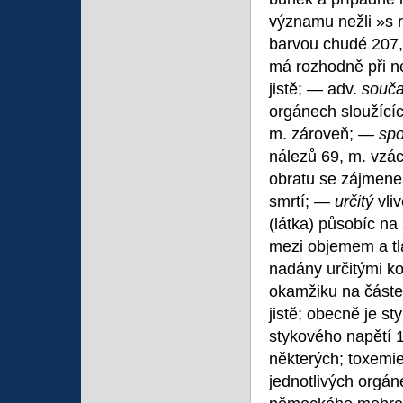
významu nežli »s 
barvou chudé 207, 
má rozhodně při n
jistě; — adv.
souč
orgánech sloužícíc
m. zároveň; —
sp
nálezů 69, m. vzá
obratu se zájme
smrtí; —
určitý
vli
(látka) působíc na
mezi objemem a tla
nadány určitými ko
okamžiku na částeč
jistě; obecně je st
stykového napětí 1
některých; toxemie
jednotlivých orgá