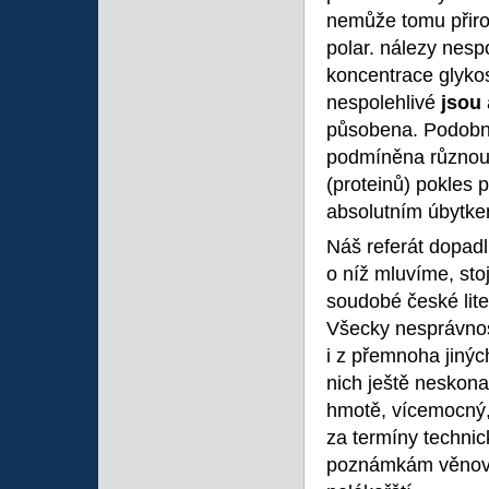
nemůže tomu přiro
polar. nálezy nesp
koncentrace glykos
nespolehlivé
jsou
působena. Podobně
podmíněna různou r
(proteinů) pokles p
absolutním úbytke
Náš referát dopadl
o níž mluvíme, sto
soudobé české lite
Všecky nesprávnost
i z přemnoha jinýc
nich ještě neskona
hmotě, vícemocný, 
za termíny technic
poznámkám věnoval