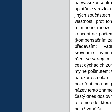
na vyšší koncentra
uplatňuje v roztok
jiných součástech 
vlastnosti; proti 
m. mnoho, množství
koncentraci počte
(kompensačním zaří
především; — vad
srovnání s jinými 
rčení
se strany
m. 
cest dýchacích 20
mylně pošinutém: v
na úkor osmolární 
pokoření, potupa,
název tento znamená
častý dnes doslov
této metodě, která
nejužívanější.