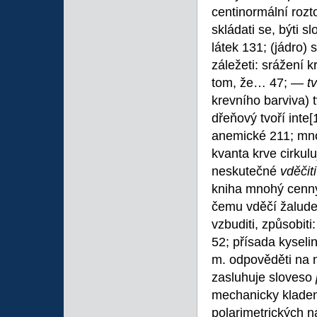
centinormální roz
skládati se, býti 
látek 131; (jádro)
záležeti: srážení 
tom, že… 47; —
tv
krevního barviva) 
dřeňový tvoří inte
[
anemické 211; množ
kvanta krve cirkulu
neskutečné
vděčit
kniha mnohý cenný
čemu vděčí žalude
vzbuditi, způsobit
52; přísada kyseli
m. odpověděti na 
zasluhuje sloveso
mechanicky kladen
polarimetrických 