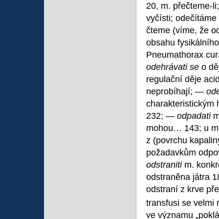
20, m. přečteme-li;
vyčísti; odečítáme
čteme (víme, že od
obsahu fysikálníh
Pneumathorax cura
odehrávati se
o dě
regulační děje aci
neprobíhají; —
ode
charakteristickým
232; —
odpadati
m
mohou… 143; u mo
z (povrchu kapali
požadavkům odpoví
odstraniti
m. konkr
odstraněna játra 18
odstraní z krve p
transfusi se velmi 
ve významu „poklád