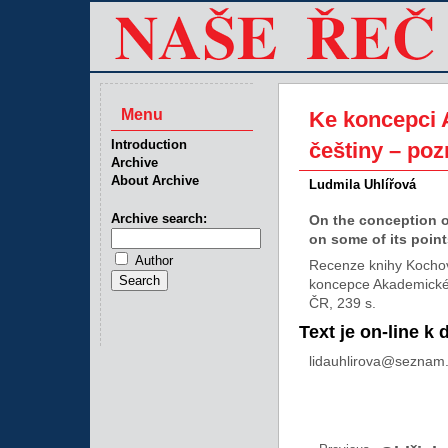
Menu
Ke koncepci 
Introduction
češtiny – po
Archive
About Archive
Ludmila Uhlířová
Archive search:
On the conception o
on some of its poin
Author
Recenze knihy Kochov
koncepce Akademickéh
ČR, 239 s.
Text je on-line k 
lidauhlirova@seznam