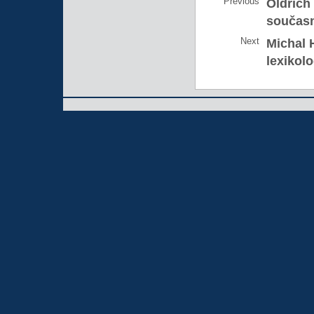
Previous
Oldřich 
současn
Next
Michal H
lexikolo