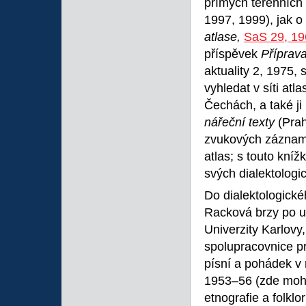
přímých terénníc
1997, 1999), jak o
atlase,
SaS 29, 19
příspěvek
Příprav
aktuality 2, 1975,
vyhledat v síti atl
Čechách, a také j
nářeční texty
(Pra
zvukových záznamů
atlas; s touto kní
svých dialektologi
Do dialektologické
Racková brzy po uk
Univerzity Karlovy
spolupracovnice pro
písní a pohádek v 
1953–56 (zde mohla 
etnografie a folklo