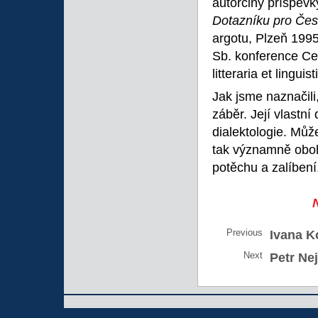
autorčiny příspěvk
Dotazníku pro Čes
argotu, Plzeň 1995
Sb. konference Ces
litteraria et linguis
Jak jsme naznačili
záběr. Její vlastn
dialektologie. Může
tak významně oboha
potěchu a zalíbení
Previous
Ivana K
Next
Petr Nej