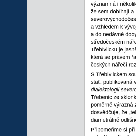
významná i několika
že sem dobíhají a 
severovýchodočesk
a vzhledem k vývoj
a do nedávné doby
středočeském nářeč
Třebívlicku je jas
která se právem ř
českých nářečí roz
S Třebívlickem sou
stať, publikovaná
dialektologii sev
Třebenic ze sklonku
poměrně výrazná z
dosvědčuje, že „te
diametrálně odlišn
Připomeňme si při 