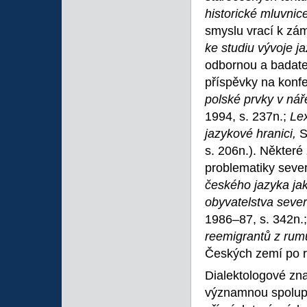
historické mluvnic
smyslu vrací k zá
ke studiu vývoje j
odbornou a badatel
příspěvky na konfe
polské prvky v nář
1994, s. 237n.;
Lex
jazykové hranici,
S
s. 206n.). Některé 
problematiky seve
českého jazyka ja
obyvatelstva seve
1986–87, s. 342n.
reemigrantů z ru
Českých zemí po ro
Dialektologové zn
významnou spolupra