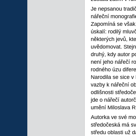
Je nepsanou tradič
nářeční monografie
Zapomíná se však, 
úskalí: rodilý mluv
některých jevů, k
uvědomovat. Stejně
druhý, kdy autor p
není jeho nářečí r
rodného úzu difere
Narodila se sice v
vazby k nářeční ob
odlišnosti středoče
jde o nářečí auto
umění Miloslava R
Autorka ve své mon
středočeská má svo
středu oblasti už 