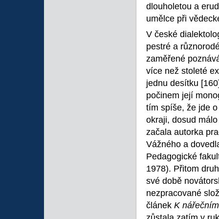
dlouholetou a eru
umělce při vědeck
V české dialektolo
pestré a různorod
zaměřené poznáván
více než stoleté e
jednu desítku
[160
počinem její mono
tím spíše, že jde
okraji, dosud málo
začala autorka pra
Vážného a dovedla 
Pedagogické fakul
1978). Přitom druh
své době novátorsk
nezpracované složk
článek
K nářečnímu
zůstala zatím v ru