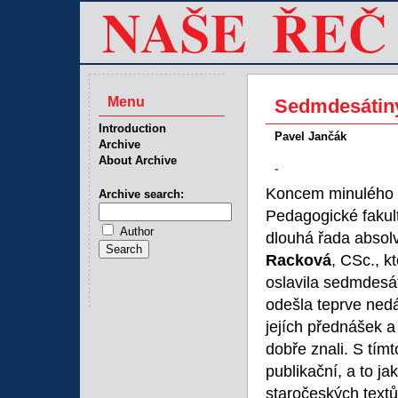
Menu
Sedmdesátiny
Introduction
Pavel Jančák
Archive
About Archive
-
Koncem minulého r
Archive search:
Pedagogické fakult
Author
dlouhá řada absolv
Racková
, CSc., kt
oslavila sedmdesát
odešla teprve nedáv
jejích přednášek a
dobře znali. S tím
publikační, a to j
staročeských textů