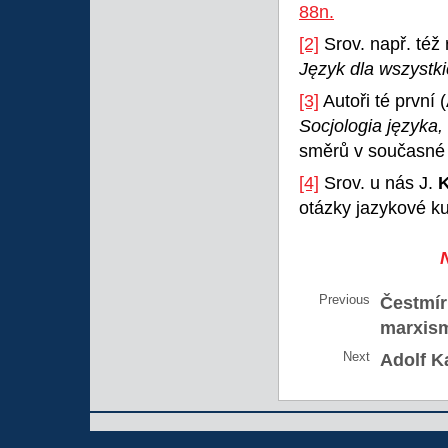
88n.
[2]
Srov. např. též 
Język dla wszystk
[3]
Autoři té první 
Socjologia języka,
směrů v současné s
[4]
Srov. u nás J.
otázky jazykové kul
Previous
Čestmír
marxis
Next
Adolf K