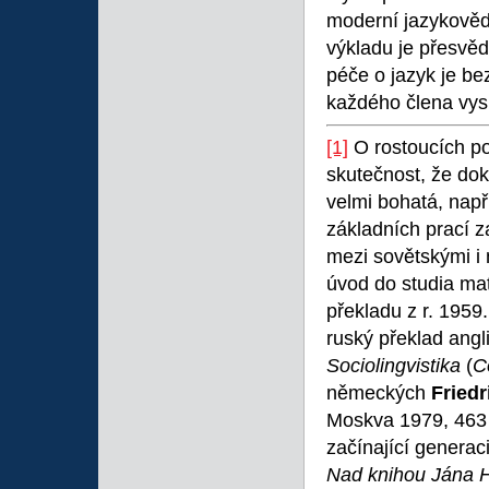
moderní jazykověd
výkladu je přesvěd
péče o jazyk je be
každého člena vysp
[1]
O rostoucích po
skutečnost, že dok
velmi bohatá, nap
základních prací 
mezi sovětskými i 
úvod do studia mat
překladu z r. 195
ruský překlad ang
Sociolingvistika
(
C
německých
Fried
Moskva 1979, 463 s
začínající generac
Nad knihou Jána 