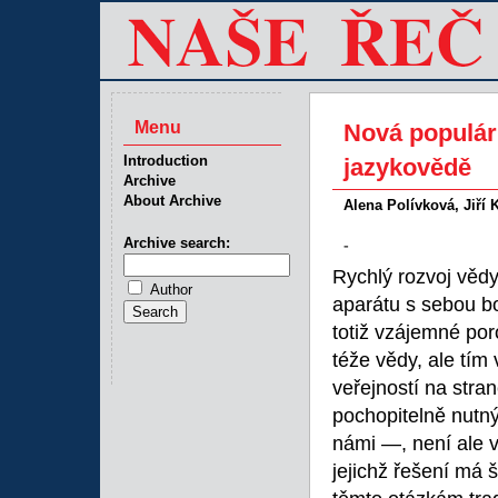
Menu
Nová populárn
Introduction
jazykovědě
Archive
About Archive
Alena Polívková, Jiří 
Archive search:
-
Rychlý rozvoj vědy
Author
aparátu s sebou bo
totiž vzájemné po
téže vědy, ale tím
veřejností na stra
pochopitelně nutný
námi —, není ale v
jejichž řešení má 