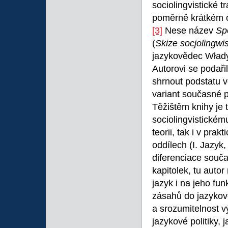
sociolingvistické t
poměrně krátkém o
[3]
Nese název
Sp
(
Skize socjolingwi
jazykovědec Wład
Autorovi se podaři
shrnout podstatu v
variant současné p
Těžištěm knihy je 
sociolingvistickém
teorii, tak i v pra
oddílech (I. Jazyk,
diferenciace souča
kapitolek, tu auto
jazyk i na jeho fu
zásahů do jazykov
a srozumitelnost 
jazykové politiky, 