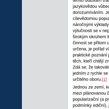
těmto otázkám trad
jazykovědou vůbec 
dorozumíváním. Je
cílevědomou popula
náročnými výklady 
výlučnosti se v ne
širokým okruhem li
činnost se přitom u
určena, je pořád v
praktické poznání
těch, kteří chtějí 
Zdá se, že takovát
jedním z rychle se
určitého oboru.
[1]
Jednou ze zemí, kd
mezi plánovanou č
popularizační (a p
podmínky ediční), 