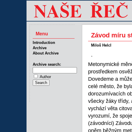
Menu
Závod míru st
Introduction
Miloš Helcl
Archive
About Archive
-
Metonymické měně
Archive search:
prostředkem osvěž
Author
Dovedeme a můžeme
celé město, že byl
dorozumívacích ob
všecky žáky třídy,
vychází věta citov
vyrozumí, že spoj
(závodníci) Závod
oněm běžným metony