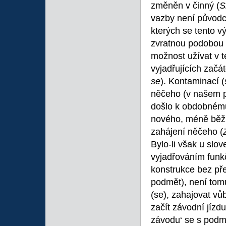
změněn v činný (
S
vazby není původc
kterých se tento vý
zvratnou podobou 
možnost užívat v 
vyjadřujících začá
se
). Kontaminací 
něčeho (v našem 
došlo k obdobném
nového, méně běžn
zahájení něčeho (
Bylo-li však u slo
vyjadřováním funkč
konstrukce bez p
podmět), není tom
(se), zahajovat v
začít závodní jízdu
závodu‘ se s pod