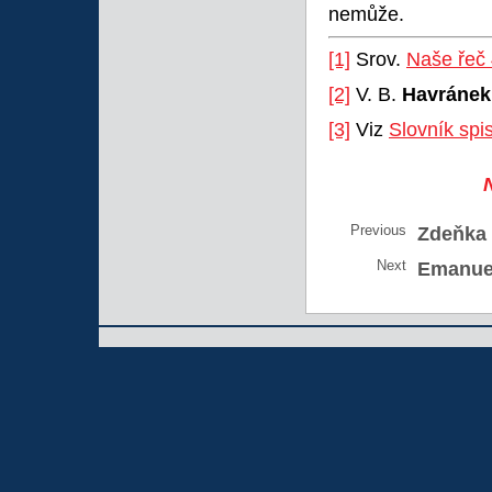
nemůže.
[1]
Srov.
Naše řeč 
[2]
V. B.
Havránek
[3]
Viz
Slovník spi
Previous
Zdeňka
Next
Emanuel