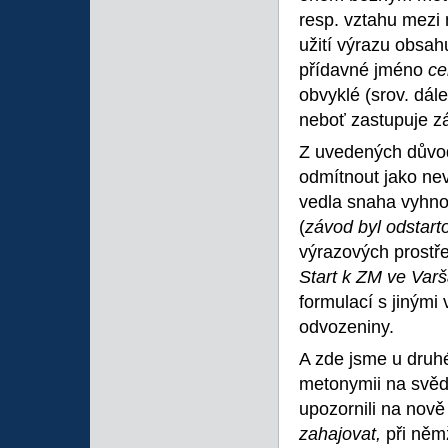
resp. vztahu mezi 
užití výrazu obsah
přídavné jméno
ce
obvyklé (srov. dále
neboť zastupuje 
Z uvedených důvod
odmítnout jako ne
vedla snaha vyhno
(
závod byl odstart
výrazových prostř
Start k ZM ve Var
formulací s jinými
odvozeniny.
A zde jsme u druh
metonymii na svěd
upozornili na nově
zahajovat,
při němž