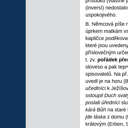
přísudku (vlastně
(inversí) nedostal
uspokojivého.
B. Němcová píše n
úprkem matkám vstř
kapličce
poděkoval
které jsou uveden
příslovečným urče
t. zv.
pořádek př
sloveso a pak tep
spisovatelů. Na př
uvedl je na horu (B
učedlníci
k Ježíšovi
sstoupil Duch svat
poslali úředníci
slu
kárá Bůh
na staré 
jde láska
z domu (t.
královým (Erben, S