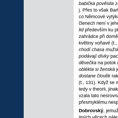
babička pověsila
za
j. Přes to však Ba
co Němcové vytýká
členech není v jeh
lid
především ku pta
zahrádce při domě
květiny voňavé (t.
chodí chasa mužs
podávají dívky
pach
děvečka
na potok (
oblékla si ženská
j
dostane člověk
rak
(t., 131). Když se 
tedy v theorii, jin
vzala tato nesrov
přesmyklému nesp
Dobrovský
, jemu
jiných věcech nále