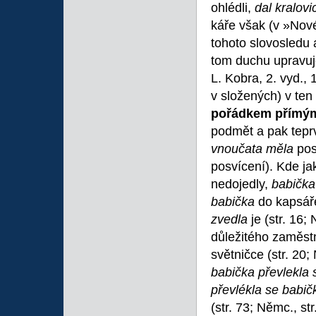
ohlédli,
dal kralov
káře však (v »Nové
tohoto slovosledu 
tom duchu upravuj
L. Kobra, 2. vyd.,
v složených) v te
pořádkem přímý
podmět a pak teprv
vnoučata měla
posv
posvícení). Kde jak
nedojedly,
babička 
babička
do kapsáře
zvedla
je (str. 16; 
důležitého zaměst
světničce (str. 20;
babička převlekla 
převlékla se babič
(str. 73; Němc., st