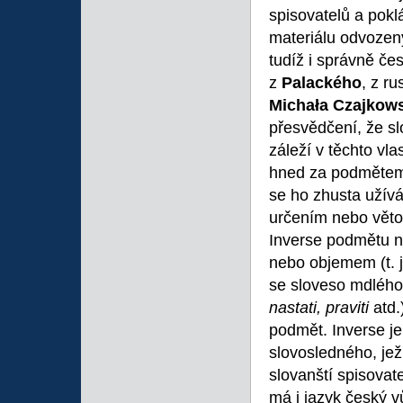
spisovatelů a pokl
materiálu odvozen
tudíž i správně če
z
Palackého
, z r
Micha
ła Czajko
přesvědčení, že sl
záleží v těchto vla
hned za podmětem 
se ho zhusta užívá
určením nebo věto
Inverse podmětu n
nebo objemem (t. j.
se sloveso mdléh
nastati, praviti
atd.
podmět. Inverse je
slovosledného, jež
slovanští spisovat
má i jazyk český v