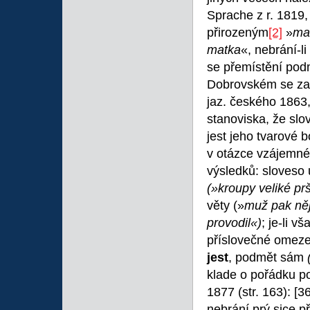
Sprache z r. 1819, 
přirozeným
[2]
»
ma
matka
«, nebrání-l
se přemístění pod
Dobrovském se za
jaz. českého 1863,
stanoviska, že slo
jest jeho tvarové 
v otázce vzájemné
výsledků: sloveso
(»kroupy veliké pr
věty (»
muž pak něj
provodil«)
; je-li 
příslovečné omezen
jest
, podmět sám
klade o pořádku p
1877 (str. 163):
[3
nebrání prý sice p