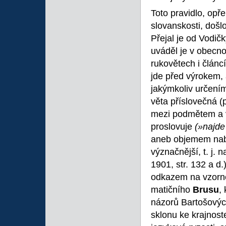
Toto pravidlo, opř
slovanskosti, došl
Přejal je od Vodič
uváděl je v obecno
rukovětech i článc
jde před výrokem, 
jakýmkoliv určením
věta příslovečná (
mezi podmětem a v
proslovuje
(»najde
aneb objemem nab
význačnější, t. j.
1901, str. 132 a d.
odkazem na vzorn
matičního
Brusu
,
názorů Bartošových,
sklonu ke krajnost