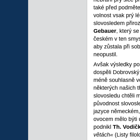
také před podmětem
volnost vsak prý lé
slovosledem přiroz
Gebauer
, který s
českém v ten smysl
aby zůstala při so
neopustil.
Avšak výsledky po
dospěli Dobrovský,
méně souhlasně vo
některých našich t
slovosledu chtěli 
původnost slovosle
jazyce německém, b
ovocem mělo býti u
podnikl
Th. Vodič
větách«
(Listy fil