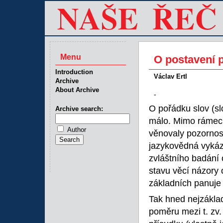
Menu
O postavení 
Introduction
Václav Ertl
Archive
About Archive
-
O pořádku slov (sl
Archive search:
málo. Mimo rámec 
Author
věnovaly pozornos
jazykovědná vykáz
zvláštního badání o
stavu věcí názory 
základních panuje 
Tak hned nejzáklad
poměru mezi t. zv