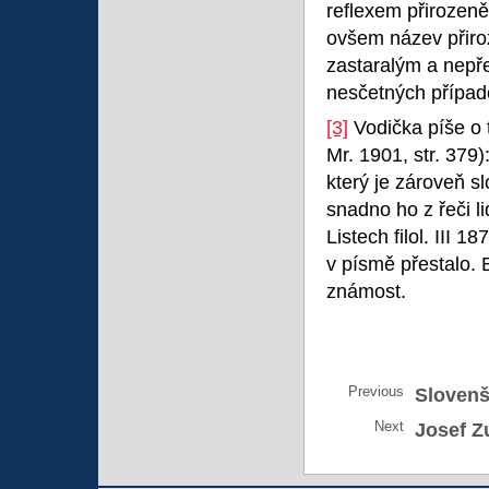
reflexem přirozeně
ovšem název přiro
zastaralým a nepře
nesčetných případ
[3]
Vodička píše o 
Mr. 1901, str. 379
který je zároveň 
snadno ho z řeči l
Listech filol. III 
v písmě přestalo.
známost.
Previous
Slovenš
Next
Josef Z