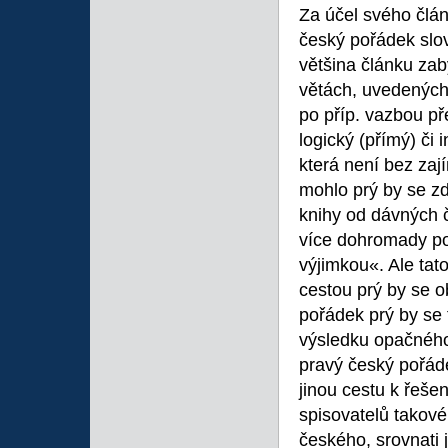
Za účel svého článk
český pořádek slo
většina článku zab
větách, uvedených
po příp. vazbou p
logický (přímý) či 
která není bez za
mohlo prý by se zd
knihy od dávných 
více dohromady poč
výjimkou«. Ale tat
cestou prý by se o
pořádek prý by se 
výsledku opačného 
pravý český pořáde
jinou cestu k řešen
spisovatelů takové
českého, srovnati 