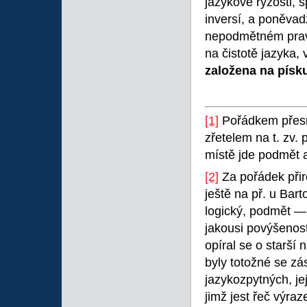
jazykové ryzosti, 
inversí, a poněvad
nepodmětném pravid
na čistotě jazyka, 
založena na písk
[1]
Pořádkem přesm
zřetelem na t. zv.
místě jde podmět a
[2]
Za pořádek přir
ještě na př. u Bart
logický, podmět — 
jakousi povýšenos
opíral se o starší
byly totožné se zá
jazykozpytných, je
jimž jest řeč výra