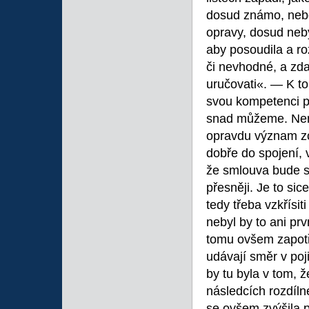
dosud známo, nebo
opravy, dosud neb
aby posoudila a roz
či nevhodné, a zda
uručovati«. — K t
svou kompetenci p
snad můžeme. Nen
opravdu význam zce
dobře do spojení, 
že smlouva bude 
přesněji. Je to si
tedy třeba vzkřísi
nebyl by to ani prv
tomu ovšem zapotře
udávají směr v po
by tu byla v tom, 
následcích rozdíln
se ovšem zvýšila 