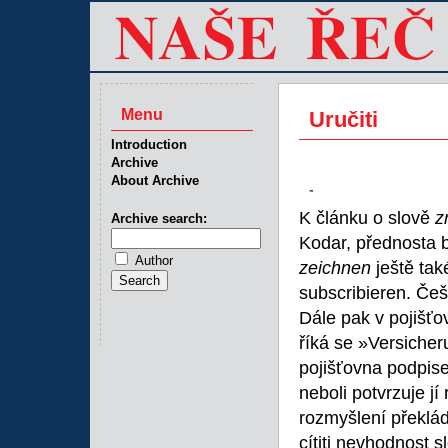
Menu
Uručiti
Introduction
Archive
About Archive
-
K článku o slově
z
Archive search:
Kodar, přednosta 
Author
zeichnen
ještě tak
subscribieren. Če
Dále pak v pojišťo
říká se »Versicher
pojišťovna podpisem
neboli potvrzuje jí
rozmyšlení překlád
cítiti nevhodnost 