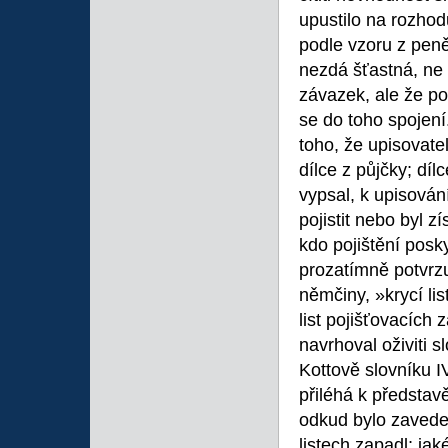
upustilo na rozhod
podle vzoru z peně
nezdá šťastná, ne 
závazek, ale že p
se do toho spojení
toho, že upisovatel
dílce z půjčky; dílc
vypsal, k upisování
pojistit nebo byl z
kdo pojištění posk
prozatímně potvrzu
němčiny, »krycí li
list pojišťovacích
navrhoval oživiti 
Kottově slovníku IV
přiléhá k představ
odkud bylo zaveden
listech zapadl; ja